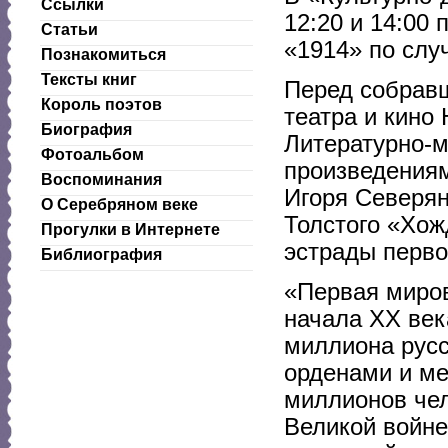
Ссылки
12:20 и 14:00
Статьи
«1914» по слу
Познакомиться
Тексты книг
Перед собравш
Король поэтов
театра и кино
Биография
Литературно-м
Фотоальбом
произведениям
Воспоминания
Игоря Северян
О Серебряном веке
Толстого «Хож
Прогулки в Интернете
эстрады перво
Библиография
«Первая миров
начала ХХ века
миллиона русс
орденами и ме
миллионов чел
Великой войне