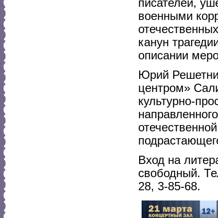
писателей, уш
военными кор
отечественных
канун трагеди
описании меро
Юрий Решетник
центром» Сали
культурно-про
направленного
отечественной
подрастающего
Вход на литер
свободный. Тел
28, 3-85-68.