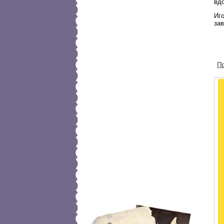
вдо
Иго
за
П