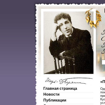
«П
Главная страница
Одн
по
Новости
пр
Ку
Публикации
ус