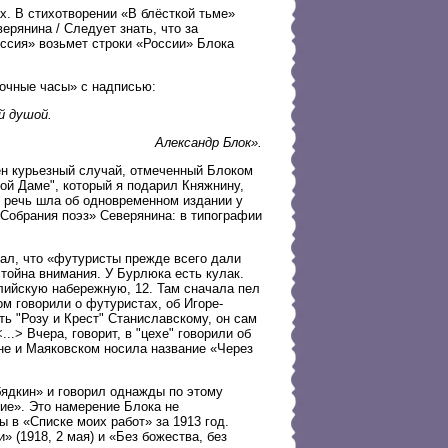
ах. В стихотворении «В блёсткой тьме»
ерянина / Следует знать, что за
ссия» возьмет строки «России» Блока
Ночные часы» с надписью:
й душой.
Александр Блок».
ен курьезный случай, отмеченный Блоком
ной Даме", который я подарил Княжнину,
о, речь шла об одновременном издании у
«Собрания поэз» Северянина: в типографии
чал, что «футуристы прежде всего дали
стойна внимания. У Бурлюка есть кулак.
глийскую набережную, 12. Там сначала пел
 говорили о футуристах, об Игоре-
ать "Розу и Крест" Станиславскому, он сам
..> Вчера, говорит, в "цехе" говорили об
не и Маяковском носила название «Через
бядкин» и говорил однажды по этому
ие». Это намерение Блока не
 в «Списке моих работ» за 1913 год.
 (1918, 2 мая) и «Без божества, без