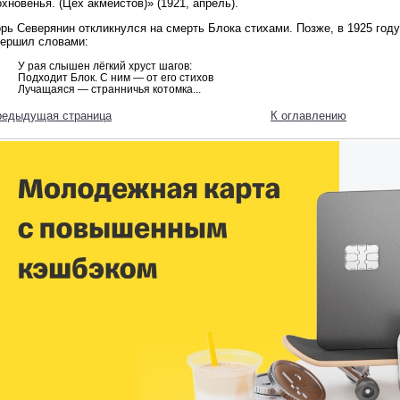
хновенья. (Цех акмеистов)» (1921, апрель).
рь Северянин откликнулся на смерть Блока стихами. Позже, в 1925 год
вершил словами:
У рая слышен лёгкий хруст шагов:
Подходит Блок. С ним — от его стихов
Лучащаяся — странничья котомка...
редыдущая страница
К оглавлению