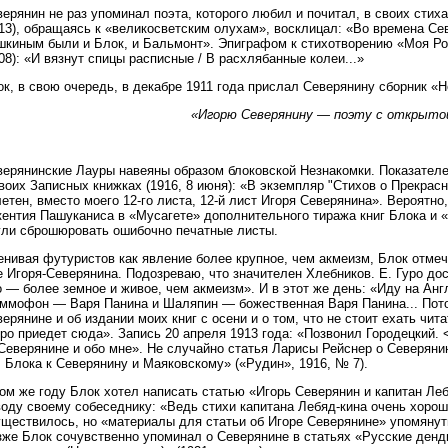
ерянин не раз упоминал поэта, которого любил и почитал, в своих стих
13), обращаясь к «великосветским олухам», восклицал: «Во времена Сев
шкиным были и Блок, и Бальмонт». Эпиграфом к стихотворению «Моя Ро
08): «И вязнут спицы расписные / В расхлябанные колеи...»
к, в свою очередь, в декабре 1911 года прислал Северянину сборник «
«Игорю Северянину — поэту с открыто
верянинские Лауры навеяны образом блоковской Незнакомки. Показател
воих Записных книжках (1916, 8 июня): «В экземпляр "Стихов о Прекрас
етен, вместо моего 12-го листа, 12-й лист Игоря Северянина». Вероятн
кентия Пашуканиса в «Мусагете» дополнительного тиража книг Блока и 
гли сброшюровать ошибочно печатные листы.
енивая футуристов как явление более крупное, чем акмеизм, Блок отме
 Игоря-Северянина. Подозреваю, что значителен Хлебников. Е. Гуро до
 — более земное и живое, чем акмеизм». И в этот же день: «Иду на Ан
аммофон — Варя Панина и Шаляпин — божественная Варя Панина... Потом
ерянине и об издании моих книг с осени и о том, что не стоит ехать чит
ро приедет сюда». Запись 20 апреля 1913 года: «Позвонил Городецкий. <.
 Северянине и обо мне». Не случайно статья Ларисы Рейснер о Северяни
 Блока к Северянину и Маяковскому» («Рудин», 1916, № 7).
ом же году Блок хотел написать статью «Игорь Северянин и капитан Ле
воду своему собеседнику: «Ведь стихи капитана Лебяд-кина очень хорош
ществилось, но «материалы для статьи об Игоре Северянине» упомянуты
же Блок сочувственно упоминал о Северянине в статьях «Русские денди»