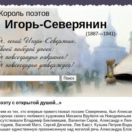
Король поэтов
Игорь-Северянин
(1887—1941)
оэту с открытой душой...»
им из тех, кто впервые приветствовал поэзию Северянина, был Алексан
хоронах своего любимого художника Михаила Врубеля на Новодевичьем 
исутствовали Владимир Беклемишев, Валентин Серов, Александр и Леон
стодиев, Василий Матэ, Сергей Дягилев, Лев Бакст, Кузьма Петров-Вод
лышал единственную произнесенную над могилой речь Александра Блока