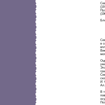
Сев
(19
Пу
(19
Бло
Се
в с
впл
Ви
мо
Оц
уже
Это
гр
Сев
ско
И.
Ал.
В т
по
осу
Поз