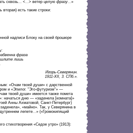
ть сквозь... <...> ветер целую
фразу
...»
 вторая) есть такие строки:
енной надписи Блоку на своей брошюре
у:
забвенна фраза
ришлите лишь
.
Игорь-Северянин.
1911-XII, 3. СПб.».
ным: «Очам твоей души» с дарственной
ром и «Эпилог. "Эго-футуризм"» —
Очам твоей души» имеется также помета
ь»: начаться дню — «заденела [комната]»
узей Анны Ахматовой, Санкт-Петербург)
заденела», «майно». Так, у Северянина в
едутреннем лепете...» («Громокипящий
го стихотворения «Седое утро» (1913):