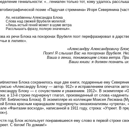
еделение гениальности: «...гениален только тот, кому удалось расслыша
втобиографической поэме «Падучая стремнина» Игоря Северянина (часть
Ах, незабвенны Александра Блока
Слова над свежей Врубеля могилой:
«Лишь истый гений может в шуме ветра
Расслышать фразу, полную значенья».
ова из речи Блока на похоронах Врубеля поэт перефразировал в дарств
учьи в лилиях».
«Александру Александровичу Блок
Поэт! Я слышал Вас на похоронах Врубеля. Не
Ваша о гении, понимающем слова ветра. П
Ваши книги: я должен познать их
библиотеке Блока сохранилось еще две книги, подаренные ему Северяни
дписью «Александру Блоку — автор. 912» и исправлением опечаток авто
лександру Блоку — с сочувствием и уважением. 1912». В экземпляре «
ка: в 13-й строке подчеркнут глагол, произведенный от слова «заденет
РЛИ. Библиотека Блока). В экземпляре из коллекции Моисея Лесмана (М
кой Блока красным карандашом подчеркнуты окказионализмы «утрела», «
але «Фантазии восхода», написанной в 1911 году, строка: «Утреет. В пр
ок»).
стя год Блок использует понравившееся ему слово в первой строке свое
реет. С богом! По домам!»