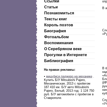
Ссылки
опр
Статьи
В а
Познакомиться
Тексты книг
Король поэтов
Сл
Биография
«Р
Фотоальбом
Воспоминания
О Серебряном веке
Прогулки в Интернете
Библиография
В 
На правах рекламы:
на
«А
•
мицубиси паджеро на механике
.
Бло
Купить Б/У Mitsubishi Pajero,
(И
Механическая, 2013 с пробегом
ру
187 410 км. Б/У авто Mitsubishi
нач
Pajero, Белый, 2013 год: 1 124 750
куб
руб. Б/У автомобили с пробегом в
Ставрополе.
Спу
«Ут