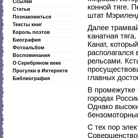
Ссылки
конной тяге. 
Статьи
штат Мэриленд,
Познакомиться
Тексты книг
Далее трамва
Король поэтов
канатная тяга
Биография
Канат, которы
Фотоальбом
располагался
Воспоминания
рельсами. Кст
О Серебряном веке
просуществова
Прогулки в Интернете
главных досто
Библиография
В промежутке 
городах Росси
Однако высоки
бензомоторны
С тех пор эле
Совершенствов