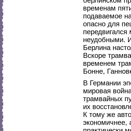
берлинском пр
временам пяти
подаваемое на
опасно для пе
передвигался 
неудобными. И
Берлина насто
Вскоре трамва
временем трам
Бонне, Ганнов
В Германии эп
мировая войн
трамвайных пу
их восстановл
К тому же авт
экономичнее,
практически м