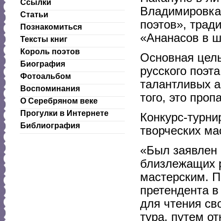
Ссылки
Владимировка 
Статьи
поэтов», трад
Познакомиться
«Ананасов в 
Тексты книг
Король поэтов
Основная цель
Биография
русского поэт
Фотоальбом
талантливых а
Воспоминания
того, это проп
О Серебряном веке
Прогулки в Интернете
Конкурс-турни
Библиография
творческих ма
«Был заявлен 
близлежащих р
мастерским. П
претендента в
для чтения св
тура, путем о