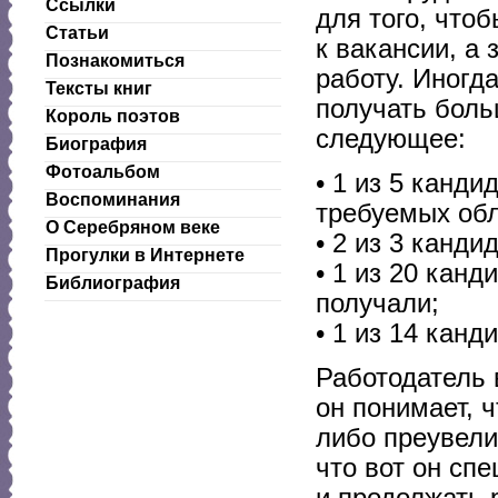
Ссылки
для того, что
Статьи
к вакансии, а
Познакомиться
работу. Иногд
Тексты книг
получать боль
Король поэтов
следующее:
Биография
Фотоальбом
• 1 из 5 канди
Воспоминания
требуемых обл
О Серебряном веке
• 2 из 3 канд
Прогулки в Интернете
• 1 из 20 кан
Библиография
получали;
• 1 из 14 кан
Работодатель 
он понимает, 
либо преувели
что вот он сп
и продолжать р