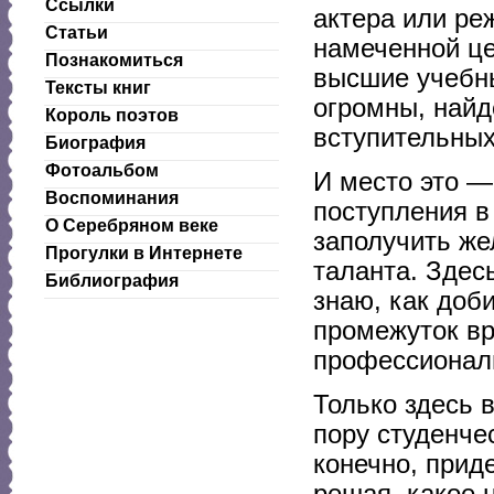
Ссылки
актера или ре
Статьи
намеченной цел
Познакомиться
высшие учебн
Тексты книг
огромны, найд
Король поэтов
вступительных
Биография
Фотоальбом
И место это 
Воспоминания
поступления в
О Серебряном веке
заполучить же
Прогулки в Интернете
таланта. Здес
Библиография
знаю, как доб
промежуток вр
профессиональ
Только здесь 
пору студенче
конечно, прид
решая, какое