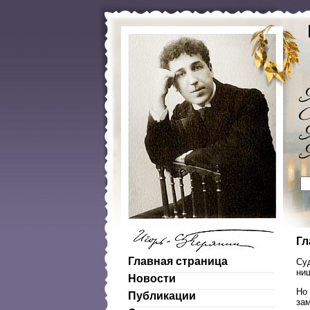
Гл
Главная страница
Суд
ни
Новости
Но 
Публикации
зам