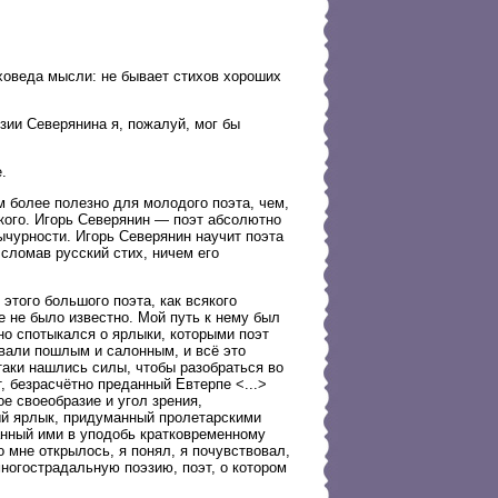
иховеда мысли: не бывает стихов хороших
зии Северянина я, пожалуй, мог бы
.
 более полезно для молодого поэта, чем,
кого. Игорь Северянин — поэт абсолютно
ычурности. Игорь Северянин научит поэта
 сломав русский стих, ничем его
этого большого поэта, как всякого
е не было известно. Мой путь к нему был
но спотыкался о ярлыки, которыми поэт
ывали пошлым и салонным, и всё это
таки нашлись силы, чтобы разобраться во
т, безрасчётно преданный Евтерпе <...>
ое своеобразие и угол зрения,
ый ярлык, придуманный пролетарскими
нный ими в уподобь кратковременному
о мне открылось, я понял, я почувствовал,
многострадальную поэзию, поэт, о котором