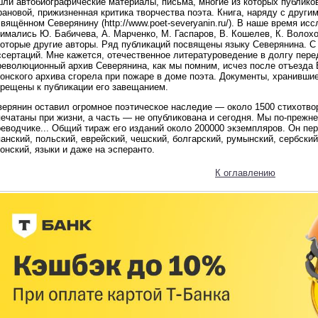
шли автобиографические материалы, письма, многие из которых публиков
ановой, прижизненная критика творчества поэта. Книга, наряду с други
вящённом Северянину (http://www.poet-severyanin.ru/). В наше время ис
имались Ю. Бабичева, А. Марченко, М. Гаспаров, В. Кошелев, К. Волохов
которые другие авторы. Ряд публикаций посвящены языку Северянина. С
сертаций. Мне кажется, отечественное литературоведение в долгу перед
революционный архив Северянина, как мы помним, исчез после отъезда 
онского архива сгорела при пожаре в доме поэта. Документы, хранивши
прещены к публикации его завещанием.
ерянин оставил огромное поэтическое наследие — около 1500 стихотвор
ечатаны при жизни, а часть — не опубликована и сегодня. Мы по-прежне
еводчике... Общий тираж его изданий около 200000 экземпляров. Он пер
анский, польский, еврейский, чешский, болгарский, румынский, сербский
онский, языки и даже на эсперанто.
К оглавлению