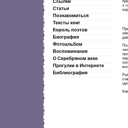
при
Ссылки
х г
Статьи
кор
Познакомиться
Тексты книг
При
Король поэтов
зам
Биография
да
Фотоальбом
По
люб
Воспоминания
про
не
О Серебряном веке
пол
Прогулки в Интернете
вол
Библиография
Ра
сов
где
Ка