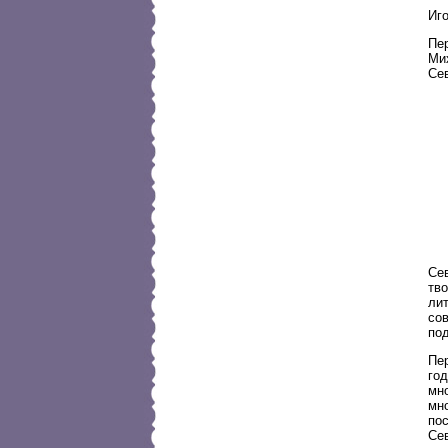
Иг
Пе
Ми
Сев
Сев
тво
лит
сов
под
Пе
год
мно
мно
пос
Сев