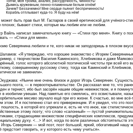
Топчи, моя тройка, анализ, рассудочность, чинность!
Дымись кружевным, пенно-пламенным белым огнём!
Зачем? Беззачемно! Мне сердце пьянит беспричинность!
Корабль отплывает куда-то. Я буду на нём!
 может быть прав был М. Гаспаров в своей еретической для учёного-ст
и плохих; бывают стихи, которые мы любим или не любим.
р Вайль написал замечательную книгу — «Стихи про меня». Книгу о поэ
звать — «Стихи для меня».
зию Северянина любили и те, кого никак не заподозришь в плохом вкусе
 Шаламов: «Я утверждаю, что хорошее знакомство с Игорем Северяниным
пример, с творчеством Василия Каменского, Хлебникова и даже Маяковс
рённый, голос которого абсолютной поэтической чистоты при всей его в
ткому, совершенному русскому стиху, тогда как Каменский и Хлебников,
ктически не заменили».
Окуджава: «Нынче мне очень близок и дорог Игорь Северянин. Сущность 
ьшого поэта, — в первооткрывательстве. Он рассказал мне то, что ране
ден и тернист, ибо был засорён нашим общим невежеством, и я поминут
л в изобилии увешан. Над памятью его смеялись, его освистывали, наз
орбительное месиво звучало ещё при его жизни. К счастью, во мне всё-
м этом. И я постепенно стал его приверженцем. И я увидел, что это поэ
 пошлость, в которой его упрекали и, есть не что иное, как стилистическ
ойственные этому поэту; что слово «салонный» — пустой уничижительн
итиками, страдающими множеством специфических комплексов, придума
циальному духу. <...> И вот, когда по воле различных обстоятельств эт
 Игорь Северянин — мой поэт, поэт большой, яркий, обогативший нашу 
 предстоит говорить, и у которого есть чему учиться».