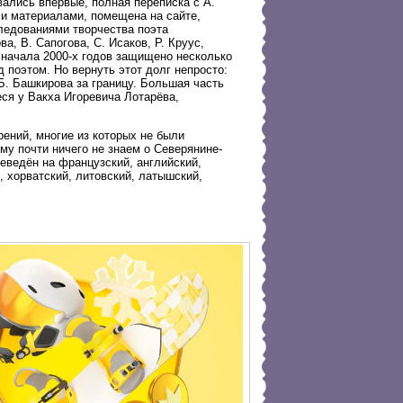
ались впервые, полная переписка с А.
ми материалами, помещена на сайте,
следованиями творчества поэта
а, В. Сапогова, С. Исаков, Р. Круус,
 начала 2000-х годов защищено несколько
 поэтом. Но вернуть этот долг непросто:
Б. Башкирова за границу. Большая часть
еся у Вакха Игоревича Лотарёва,
ений, многие из которых не были
му почти ничего не знаем о Северянине-
еведён на французский, английский,
, хорватский, литовский, латышский,