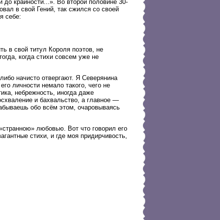
 до крайности...». Во второй половине 30-
овал в свой Гений, так сжился со своей
я себе:
ть в свой титул Короля поэтов, не
огда, когда стихи совсем уже не
либо начисто отвергают. Я Северянина
его личности немало такого, чего не
ика, небрежность, иногда даже
осхваление и бахвальство, а главное —
 забываешь обо всём этом, очаровываясь
«странною» любовью. Вот что говорил его
агантные стихи, и где моя придирчивость,