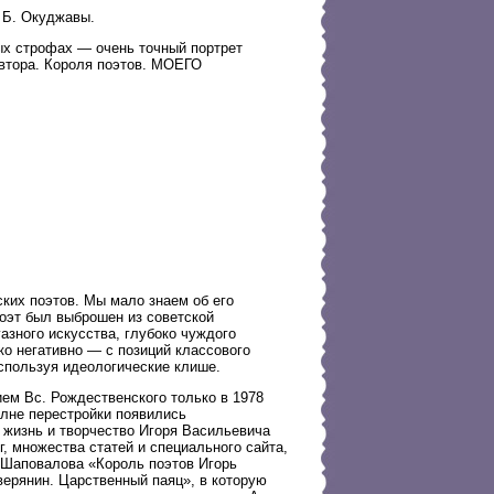
 Б. Окуджавы.
ых строфах — очень точный портрет
втора. Короля поэтов. МОЕГО
ских поэтов. Мы мало знаем об его
поэт был выброшен из советской
азного искусства, глубоко чуждого
ко негативно — с позиций классового
используя идеологические клише.
ем Вс. Рождественского только в 1978
олне перестройки появились
 жизнь и творчество Игоря Васильевича
г, множества статей и специального сайта,
М. Шаповалова «Король поэтов Игорь
верянин. Царственный паяц», в которую