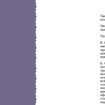
Так
ил
Пёт
на
Поэ
В.
на
ода
кра
пра
Б. 
бол
тру
бы
оск
всё
что
св
кр
офи
что
ещё