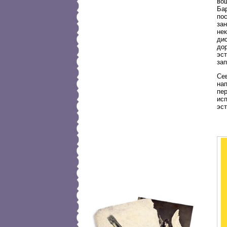
во
Бар
пос
зан
не
дис
до
эст
за
Сев
нап
пер
исп
эст