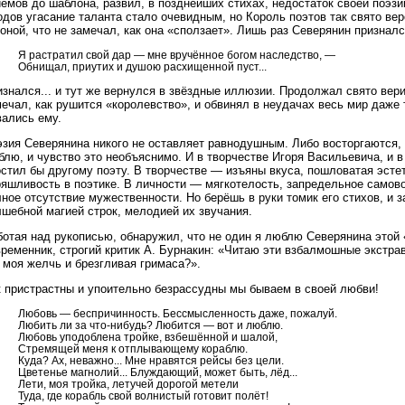
ёмов до шаблона, развил, в позднейших стихах, недостаток своей поэзии
одов угасание таланта стало очевидным, но Король поэтов так свято вер
оной, что не замечал, как она «сползает». Лишь раз Северянин призналс
Я растратил свой дар — мне вручённое богом наследство, —
Обнищал, приутих и душою расхищенной пуст...
знался... и тут же вернулся в звёздные иллюзии. Продолжал свято вери
ечал, как рушится «королевство», и обвинял в неудачах весь мир даже т
вались ему.
эзия Северянина никого не оставляет равнодушным. Либо восторгаются, 
лю, и чувство это необъяснимо. И в творчестве Игоря Васильевича, и в 
стил бы другому поэту. В творчестве — изъяны вкуса, пошловатая эстет
ряшливость в поэтике. В личности — мягкотелость, запредельное самов
ное отсутствие мужественности. Но берёшь в руки томик его стихов, и
шебной магией строк, мелодией их звучания.
ботая над рукописью, обнаружил, что не один я люблю Северянина этой 
ременник, строгий критик А. Бурнакин: «Читаю эти взбалмошные экстрав
 моя желчь и брезгливая гримаса?».
к пристрастны и упоительно безрассудны мы бываем в своей любви!
Любовь — беспричинность. Бессмысленность даже, пожалуй.
Любить ли за что-нибудь? Любится — вот и люблю.
Любовь уподоблена тройке, взбешённой и шалой,
Стремящей меня к отплывающему кораблю.
Куда? Ах, неважно... Мне нравятся рейсы без цели.
Цветенье магнолий... Блуждающий, может быть, лёд...
Лети, моя тройка, летучей дорогой метели
Туда, где корабль свой волнистый готовит полёт!