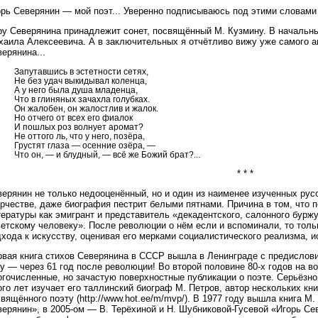
орь Северянин — мой поэт... Уверенно подписываюсь под этими словами
ру Северянина принадлежит сонет, посвящённый М. Кузмину. В начальн
хаила Алексеевича. А в заключительных я отчётливо вижу уже самого а
ерянина...
Запутавшись в эстетности сетях,
Не без удач выкидывал коленца,
А у него была душа младенца,
Что в глиняных зачахла голубках.
Он жалобен, он жалостлив и жалок.
Но отчего от всех его фиалок
И пошлых роз волнует аромат?
Не оттого ль, что у него, позёра,
Грустят глаза — осенние озёра, —
Что он, — и блудный, — всё же Божий брат?...
* * *
ерянин не только недооценённый, но и один из наименее изученных рус
рчестве, даже биография пестрит белыми пятнами. Причина в том, что 
ературы как эмигрант и представитель «декадентского, салонного буржу
етскому человеку». После революции о нём если и вспоминали, то толь
хода к искусству, оценивая его мерками социалистического реализма, 
рвая книга стихов Северянина в СССР вышла в Ленинграде с предислови
у — через 61 год после революции! Во второй половине 80-х годов на в
гочисленные, но зачастую поверхностные публикации о поэте. Серьёзно
го лет изучает его таллинский биограф М. Петров, автор нескольких кни
вящённого поэту (http://www.hot.ee/m/mvp/). В 1977 году вышла книга 
ерянин», в 2005-ом — В. Терёхиной и Н. Шубниковой-Гусевой «Игорь Се