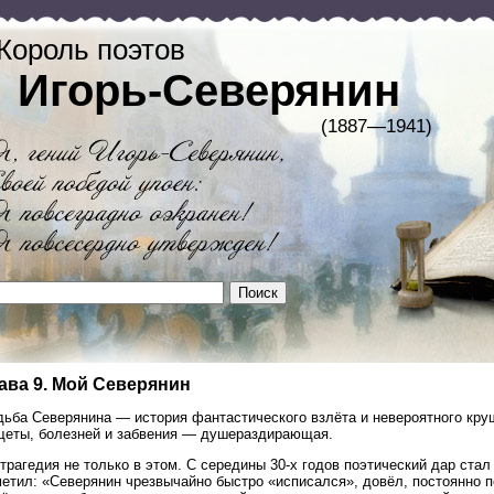
Король поэтов
Игорь-Северянин
(1887—1941)
ава 9. Мой Северянин
ьба Северянина — история фантастического взлёта и невероятного круш
щеты, болезней и забвения — душераздирающая.
трагедия не только в этом. С середины 30-х годов поэтический дар стал
етил: «Северянин чрезвычайно быстро «исписался», довёл, постоянно п