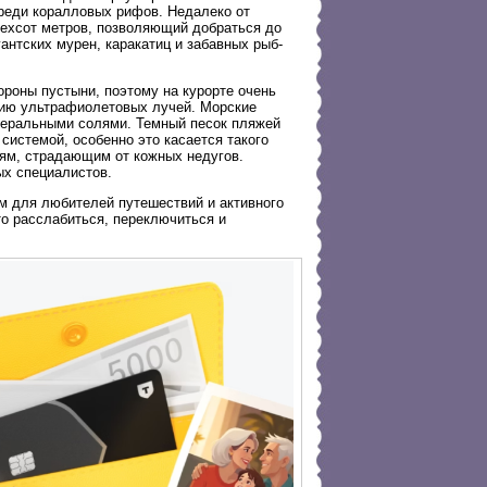
реди коралловых рифов. Недалеко от
рехсот метров, позволяющий добраться до
гантских мурен, каракатиц и забавных рыб-
роны пустыни, поэтому на курорте очень
вию ультрафиолетовых лучей. Морские
неральными солями. Темный песок пляжей
системой, особенно это касается такого
дям, страдающим от кожных недугов.
х специалистов.
м для любителей путешествий и активного
то расслабиться, переключиться и