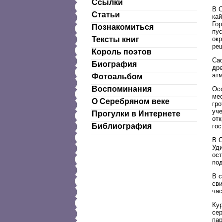
Ссылки
В С
Статьи
ка
Гор
Познакомиться
пус
окр
Тексты книг
ре
Король поэтов
Саф
Биография
дре
ат
Фотоальбом
Воспоминания
Ос
ме
О Серебряном веке
гро
уч
Прогулки в Интернете
от
Библиография
го
В 
Уд
ост
по
В 
св
ча
Кур
се
пар