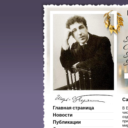
Са
Главная страница
В Е
чи
Новости
оз
пр
Публикации
ми