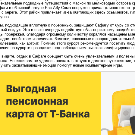
лекательные подводные путешествия с маской по мелководью острова с
фаги в обширной лагуне Рас-Абу-Сома сооружен причал длинно около т
 с берега. Этот район привлекает из-за обитающих здесь осьминогов, ги
унов.
ры, подходящие вплотную к побережью, защищают Сафагу от бурь со сто
стый воздух. Это в свою очередь содействует благоприятному воздейст
ды побережья, благодаря огромному количеству кораллов насыщены ми
адает свойством излечивать болезни, связанные с опорно-двигательной 
олевания, как артрит. Помимо этого курорт рекомендуется посетить лю
чение на курорте проводится под наблюдением высококвалифицированны
к видите, отдых в Сафаге обещает быть очень увлекательным и полезны
ыха. Но если вам не удалось поехать в отпуск в далекое путешествие, 
лучить захватывающие эмоции помогут новые компьютерные игры.