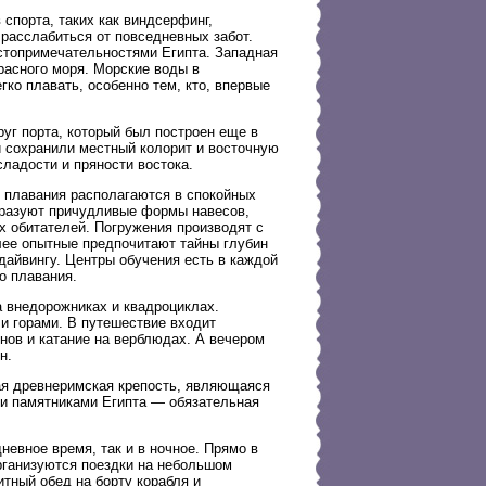
спорта, таких как виндсерфинг,
расслабиться от повседневных забот.
остопримечательностями Египта. Западная
Красного моря. Морские воды в
гко плавать, особенно тем, кто, впервые
уг порта, который был построен еще в
и сохранили местный колорит и восточную
ладости и пряности востока.
о плавания располагаются в спокойных
бразуют причудливые формы навесов,
х обитателей. Погружения производят с
лее опытные предпочитают тайны глубин
дайвингу. Центры обучения есть в каждой
о плавания.
 внедорожниках и квадроциклах.
и горами. В путешествие входит
нов и катание на верблюдах. А вечером
н.
ная древнеримская крепость, являющаяся
и памятниками Египта — обязательная
дневное время, так и в ночное. Прямо в
организуются поездки на небольшом
итный обед на борту корабля и