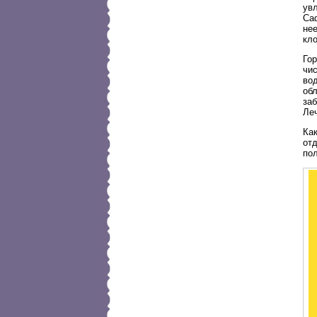
ув
Са
нее
кло
Го
чи
во
обл
заб
Ле
Ка
отд
по