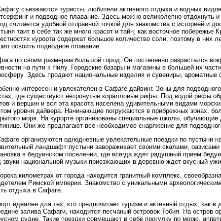
афагу съезжаются туристы, любители активного отдыха и водных видов 
йтсерфинг и подводное плавание. Здесь можно великолепно отдохнуть и 
од считается удобной отправной точкой для знакомства с историей и д
тыня таит в себе так же много красот и тайн, как восточное побережье 
естностях курорта содержат большое количество соли, поэтому в них ле
шил освоить подводное плавание.
ага по своим размерам большой город. Он постепенно разрастался вокр
вности на пути к Нилу. Городские базары и магазины в большей их част
мосферу. Здесь продают национальные изделия и сувениры, ароматные с
обенно интересен и увлекателен в Сафаге дайвинг. Зоны для подводног
стах, где существуют нетронутые коралловые рифы. Под водой рифы о
тов и вершин и вся эта красота населена удивительными видами морски
етом уровня дайвера. Начинающие погружаются в прибрежных зонах, бо
крытого моря. На курорте организованы специальные школы, обучающие 
стинице. Они же предлагают все необходимое снаряжение для подводног
Сафаге организуются однодневные увлекательные поездки по пустыни на
ивительный ландшафт пустыни завораживает своими скалами, оазисами 
ановка в бедуинском поселении, где всегда ждет радушный прием бедуи
д звуки национальной музыки приезжающих в деревню ждет вкусный ужи
сорока километрах от города находится гранитный комплекс, своеобраз
идетелем Римской империи. Знакомство с уникальными археологическим
сть отдыха в Сафаге.
орт идеален для тех, кто предпочитает туризм и активный отдых, как в 
редине залива Сафаги, находится песчаный островок Тобия. На остров 
усном судне. Такие поездки совмещают в себе прогулку по морю, аппет