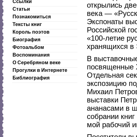
Ссылки
открылись две
Статьи
века — «Русск
Познакомиться
Экспонаты выс
Тексты книг
Российской го
Король поэтов
«100-летие ру
Биография
хранящихся в 
Фотоальбом
Воспоминания
В выставочные
О Серебряном веке
посвященные Х
Прогулки в Интернете
Отдельная сек
Библиография
экспозицию по
Михаил Петров
выставки Пет
ананасами в ш
собрании книг
мой рабочий и
Посетители вы