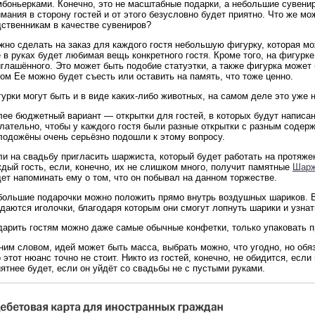
боньерками. Конечно, это не масштабные подарки, а небольшие сувениры
мания в сторону гостей и от этого безусловно будет приятно. Что же м
дственникам в качестве сувениров?
но сделать на заказ для каждого гостя небольшую фигурку, которая мо
 в руках будет любимая вещь конкретного гостя. Кроме того, на фигурк
глашённого. Это может быть подобие статуэтки, а также фигурка может 
ом Ее можно будет съесть или оставить на память, что тоже ценно.
урки могут быть и в виде каких-либо животных, на самом деле это уже 
лее бюджетный вариант — открытки для гостей, в которых будут написа
ательно, чтобы у каждого гостя были разные открытки с разным содерж
лодожёны очень серьёзно подошли к этому вопросу.
и на свадьбу пригласить шаржиста, который будет работать на протяжен
дый гость, если, конечно, их не слишком много, получит памятные
Шарж
ет напоминать ему о том, что он побывал на данном торжестве.
большие подарочки можно положить прямо внутрь воздушных шариков. 
даются иголочки, благодаря которым они смогут лопнуть шарики и узна
арить гостям можно даже самые обычные конфетки, только упаковать пр
им словом, идей может быть масса, выбрать можно, что угодно, но обя
 этот нюанс точно не стоит. Никто из гостей, конечно, не обидится, если
ятнее будет, если он уйдёт со свадьбы не с пустыми руками.