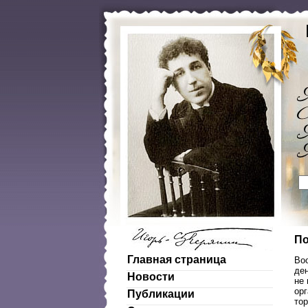
По
Главная страница
Воо
ден
Новости
не 
орг
Публикации
то