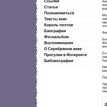
Ссылки
бом
вни
Статьи
ро
Познакомиться
Мож
неё
Тексты книг
при
Король поэтов
пот
Биография
Фиг
Фотоальбом
Бо
Воспоминания
Жел
мо
О Серебряном веке
Есл
Прогулки в Интернете
каж
буд
Библиография
Не
раз
Под
Одн
про
при