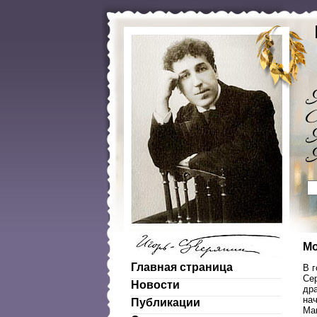
Мо
Главная страница
В 
Сер
Новости
дра
на
Публикации
Ма