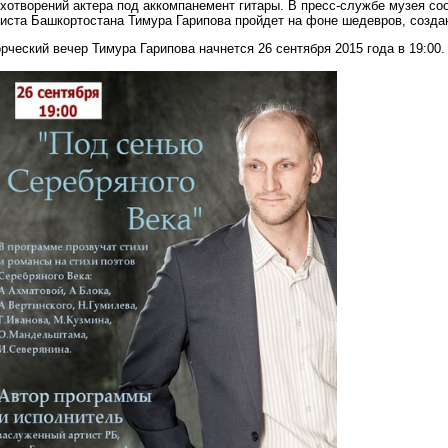
ихотворений актера под аккомпанемент гитары. В пресс-службе музея с
тиста Башкортостана Тимура Гарипова пройдет на фоне шедевров, созд
рческий вечер Тимура Гарипова начнется 26 сентября 2015 года в 19:00.