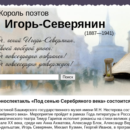
Король поэтов
Игорь-Северянин
(1887—1941)
носпектакль «Под сенью Серебряного века» состоится
гостиной Башкирского государственного музея имени М.Н. Нестерова со
ебряного века». Мероприятие пройдет в рамках Года литературы в Росс
матического театра Тимур Гарипов исполнит романсы на стихи великих р
чале XX века, среди них Анна Ахматова, Александр Блок, Александр Ве
ндельштам, Игорь Северянин, Михаил Кузмин, Георгий Иванов, в прогр