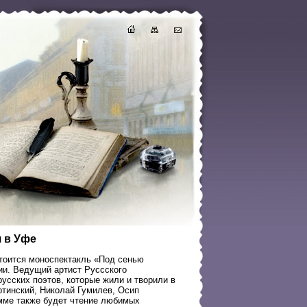
 в Уфе
стоится моноспектакль «Под сенью
ии. Ведущий артист Руссского
усских поэтов, которые жили и творили в
ртинский, Николай Гумилев, Осип
амме также будет чтение любимых