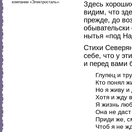
компании «Электросталь».
Здесь хороших
видим, что зд
прежде, до во
обывательски 
нытья «под На
Стихи Северян
себе, что у эт
и перед вами 
Глупец и тр
Кто понял ж
Но я живу и
Хотя и жду 
Я жизнь люб
Она не даст
Приди же, с
Чтоб я не жд