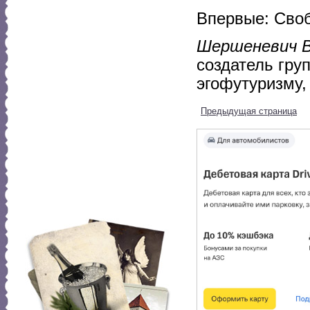
Впервые: Своб
Шершеневич В
создатель гру
эгофутуризму,
Предыдущая страница