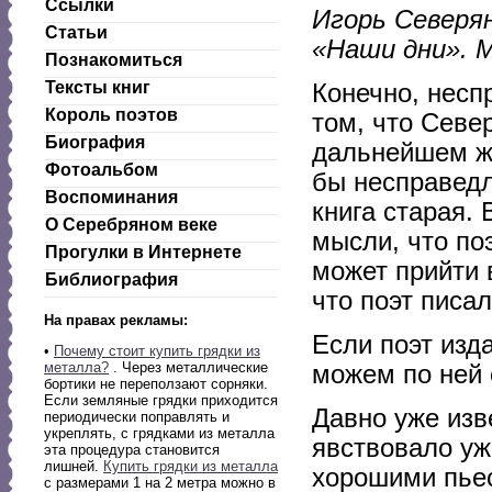
Ссылки
Игорь Северян
Статьи
«Наши дни». М
Познакомиться
Тексты книг
Конечно, несп
Король поэтов
том, что Севе
Биография
дальнейшем жд
Фотоальбом
бы несправедл
Воспоминания
книга старая.
О Серебряном веке
мысли, что п
Прогулки в Интернете
может прийти в
Библиография
что поэт писа
На правах рекламы:
Если поэт изд
•
Почему стоит купить грядки из
металла?
. Через металлические
можем по ней с
бортики не переползают сорняки.
Если земляные грядки приходится
Давно уже изв
периодически поправлять и
укреплять, с грядками из металла
явствовало уже
эта процедура становится
лишней.
Купить грядки из металла
хорошими пьес
с размерами 1 на 2 метра можно в