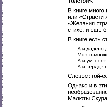
Толстой».
В книге много
или «Страсти 
«Желания стра
стихе, и еще 
В книге есть 
А и дадено 
Много-множе
А и ум-то ес
А и сердце 
Словом: гой-е
Однако и в эт
необразованно
Малюты Скура