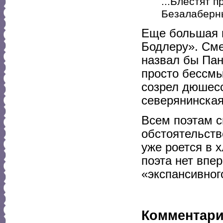
...Блестят п
Безалаберны
Еще большая н
Бодлеру». Сме
назвал бы Пан
просто бессмы
созрел дюшесс 
северянинская
Всем поэтам с
обстоятельств
уже роется в х
поэта нет впер
«экспансивног
Комментар