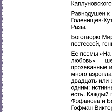
Каплуновского,
Равнодушен к 
Голенищев-Кут
Разы.
Боготворю Мир
поэтессой, ге
Ее поэмы «На 
любовь» — ше
прозеванные и
много аэропла
двадцать или 
одним: истинн
есть. Каждый 
Фофанова и Бо
Гофман Виктор