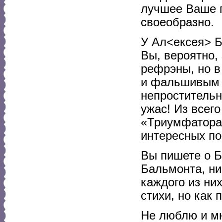
лучшее Ваше п
своеобразно.
У Ал<ексея> Б
Вы, вероятно,
рефрэны, но в
и фальшивым 
непростительн
ужас! Из всег
«Триумфатора»
интересных по
Вы пишете о Б
Бальмонта, ни
каждого из ни
стихи, но как
Не люблю и мн