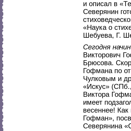
и описал в «Т
Северянин гот
стиховедческо
«Наука о стих
Шебуева, Г. Ш
Сегодня начи
Викторович Го
Брюсова. Скор
Гофмана по от
Чулковым и др
«Искус» (СПб.
Виктора Гофма
имеет подзаго
весеннее! Как 
Гофман», посв
Северянина «С