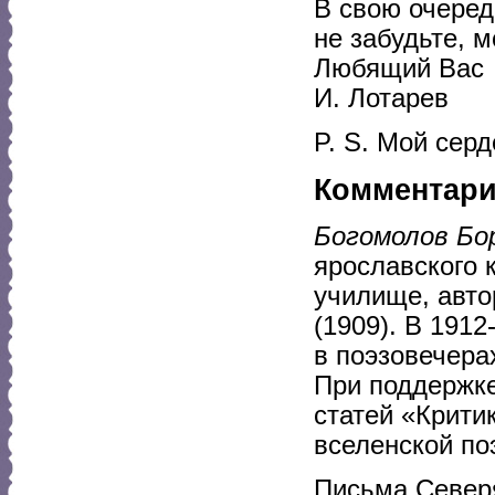
В свою очеред
не забудьте, 
Любящий Вас
И. Лотарев
P. S. Мой сер
Комментар
Богомолов Бо
ярославского 
училище, авто
(1909). В 1912
в поэзовечера
При поддержке
статей «Крити
вселенской поэ
Письма Северя