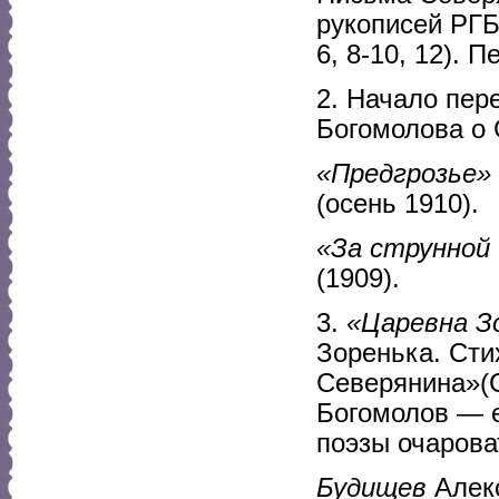
рукописей РГБ 
6, 8-10, 12). 
2. Начало пер
Богомолова о 
«Предгрозье»
(осень 1910).
«За струнной
(1909).
3.
«Царевна З
Зоренька. Сти
Северянина»(С
Богомолов — е
поэзы очарова
Будищев
Алекс