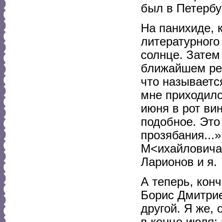
был в Петербу
На панихиде, 
литературного
солнце. Зате
ближайшем рес
что называетс
мне приходило
июня в рот ви
подобное. Это
прозябания...
М<ихайловича>
Ларионов и я.
А теперь, кон
Борис Дмитрие
другой. Я же,
в конце июля: