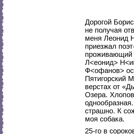
Дорогой Борис
не получая от
меня Леонид 
приезжал поэт
проживающий в
Л<еонид> Н<ик
Ф<офанов> ост
Пятигорский М
верстах от «Д
Озера. Хлопов
однообразная.
страшно. К со
моя собака.
25-го в сорок