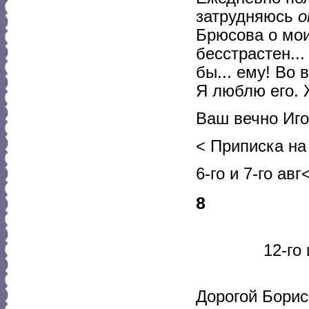
затрудняюсь
о
Брюсова о мо
бесстрастен..
бы... ему! Во
Я люблю его. 
Ваш вечно Иг
< Приписка на
6-го и 7-го ав
8
12-го
Дорогой Борис