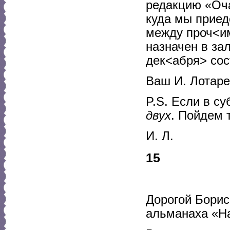
редакцию «Оча
куда мы приед
между проч<им
назначен в за
дек<абря> сос
Ваш И. Лотар
P.S. Если в с
двух
. Пойдем 
И. Л.
15
Дорогой Борис
альманаха «На