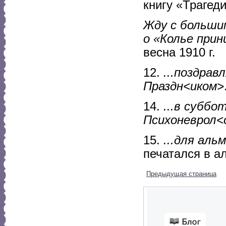
книгу «Трагеди
Жду с больши
о «Колье при
весна 1910 г.
12.
...поздрав
Праздн<иком>
14.
...в суббо
Психоневрол<
15.
...для аль
печатался в а
Предыдущая страница