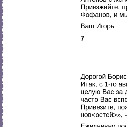
Приезжайте, п
Фофанов, и мы
Ваш Игорь
7
Дорогой Борис
Итак, с 1-го а
целую Вас за 
часто Вас всп
Привезите, по
нов<остей>», 
Ежедневно пол