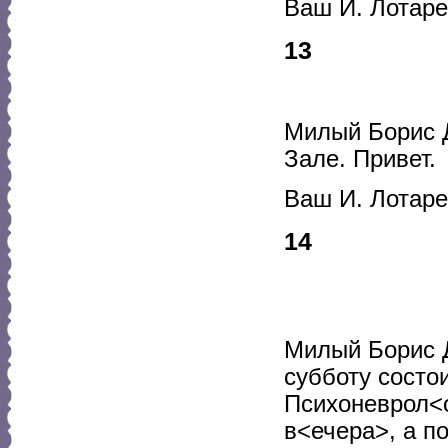
Ваш И. Лотар
13
Милый Борис 
Зале. Привет.
Ваш И. Лотар
14
Милый Борис Д
субботу состо
Психоневрол<о
в<ечера>, а п