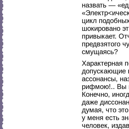
назвать — «ед
«Электр<ическ
цикл подобных
шокировано эт
привыкает. От
предвзятого чу
смущаясь?
Характерная п
допускающие 
ассонансы, на
рифмою!.. Вы 
Конечно, иног
даже диссонан
думая, что эт
у меня есть з
человек, изда