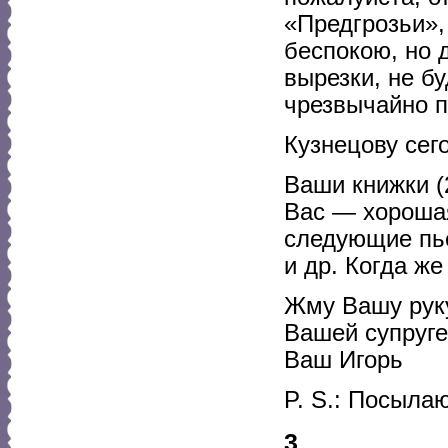
«Предгрозьи»,
беспокою, но 
вырезки, не б
чрезвычайно п
Кузнецову сег
Ваши книжки (2
Вас — хорошая
следующие пь
и др. Когда ж
Жму Вашу руку
Вашей супруге
Ваш Игорь
P. S.: Посыла
3