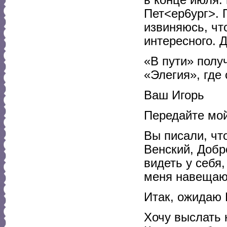
Пет<ер6ург>. 
извиняюсь, чт
интересного. Д
«В пути» полу
«Элегия», где 
Ваш Игорь
Передайте мой
Вы писали, чт
Венский, Добр
видеть у себя
меня навещают
Итак, ожидаю 
Хочу выслать 