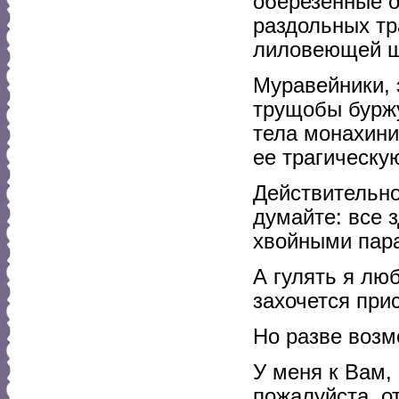
оберезенные о
раздольных тр
лиловеющей ще
Муравейники, 
трущобы буржу
тела монахини
ее трагическую
Действительно
думайте: все 
хвойными пара
А гулять я лю
захочется при
Но разве возм
У меня к Вам,
пожалуйста, о