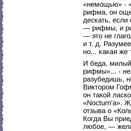
«немощью» - «
рифма, он още
дескать, если
— рифмы, и р
— это не глаг
и т. д. Разум
но... какая же
И беда, милый
рифмы»... -
не
разубедишь, н
Виктором Гофм
он такой ласк
«Nocturn'a». 
отзыва о «Кол
Когда Вы прие
любое, — жела