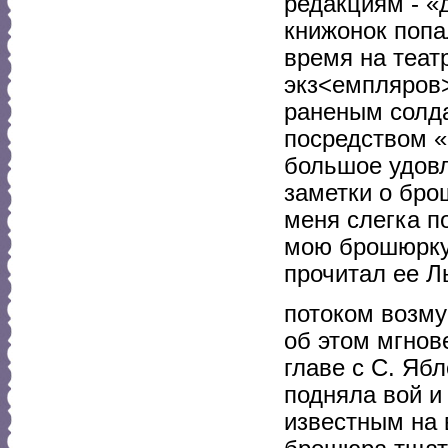
редакциям - «
книжонок попа
время на теат
экз<емпляров>
раненым солда
посредством «
большое удовл
заметки о бро
меня слегка по
мою брошюрку
прочитал ее Л
потоком возму
об этом мгнов
главе с С. Яб
подняла вой и
известным на 