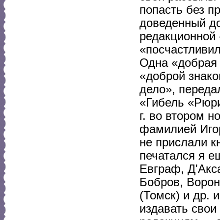
попасть без п
доведенный д
редакционной 
«посчастливил
Одна «добрая
«доброй знако
дело», переда
«Гибель «Рюри
г. во втором 
фамилией Игор
не прислали к
печатался я е
Евграф, Д'Акс
Бобров, Ворон
(Томск) и др. 
издавать свои