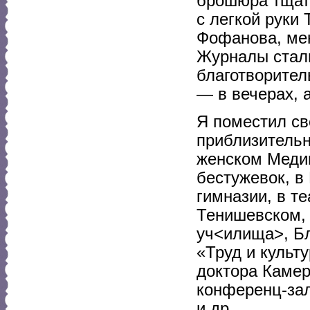
брошюра тщате
с легкой руки 
Фофанова, мен
Журналы стали
благотворител
— в вечерах, а
Я поместил св
приблизительн
женском Медиц
бестужевок, в
гимназии, в т
Тенишевском, 
уч<илища>, Бл
«Труд и культ
доктора Камер
конференц-зал
и др.