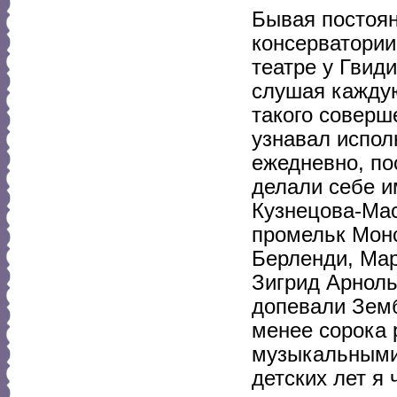
Бывая постоян
консерватории
театре у Гвид
слушая каждую
такого соверш
узнавал испол
ежедневно, по
делали себе и
Кузнецова-Мас
промельк Мон
Берленди, Мар
Зигрид Арноль
допевали Земб
менее сорока 
музыкальными,
детских лет я