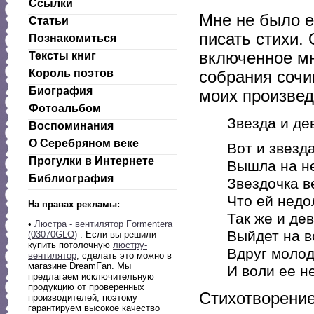
Ссылки
Мне не было ещ
Статьи
писать стихи.
Познакомиться
включенное мн
Тексты книг
Король поэтов
собрания сочи
Биография
моих произвед
Фотоальбом
Звезда и де
Воспоминания
О Серебряном веке
Вот и звезд
Прогулки в Интернете
Вышла на не
Библиография
Звездочка в
Что ей недо
На правах рекламы:
Так же и де
•
Люстра - вентилятор Formentera
Выйдет на в
(03070GLO)
. Если вы решили
купить потолочную
люстру-
Вдруг моло
вентилятор
, сделать это можно в
магазине DreamFan. Мы
И воли ее н
предлагаем исключительную
продукцию от проверенных
Стихотворение
производителей, поэтому
гарантируем высокое качество