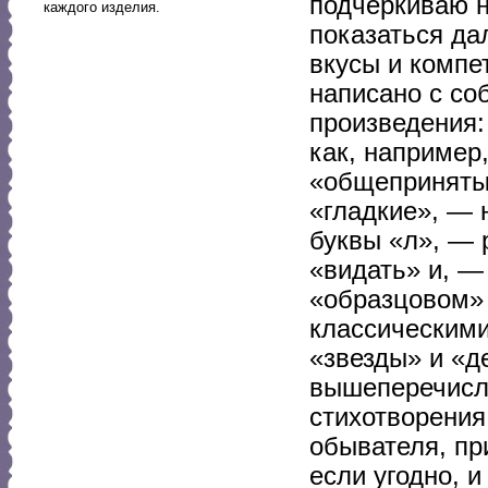
подчеркиваю н
каждого изделия.
показаться да
вкусы и компе
написано с со
произведения:
как, например
«общепринятый
«гладкие», — 
буквы «л», — 
«видать» и, —
«образцовом» 
классическими
«звезды» и «де
вышеперечисл
стихотворения
обывателя, пр
если угодно, и