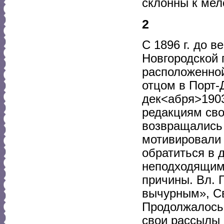
склонны к мел
2
С 1896 г. до в
Новгородской 
расположенной 
отцом в Порт-
дек<абря>1903
редакциям сво
возвращались 
мотивировали 
обратиться в 
неподходящими
причины. Вл. 
вычурным», Св
Продолжалось 
свои рассылы 