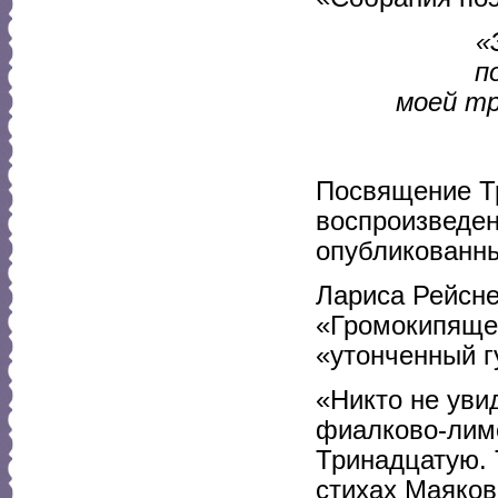
«
п
моей тр
Посвящение Т
воспроизведен
опубликованны
Лариса Рейсне
«Громокипящег
«утонченный г
«Никто не уви
фиалково-лим
Тринадцатую. 
стихах Маяков