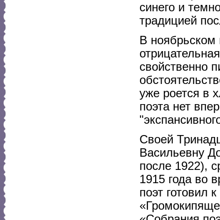
синего и темно
традицией пос
В ноябрьском 
отрицательная
свойственно п
обстоятельств
уже роется в х
поэта нет впер
"экспансивног
Своей Тринад
Васильевну Д
после 1922), 
1915 года во в
поэт готовил 
«Громокипящег
«Собрания поэ