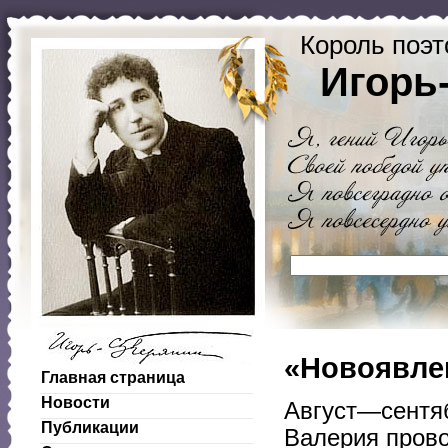
Король поэт
Игорь
«Новоявле
Главная страница
Новости
Август—сентяб
Публикации
Валерия прово