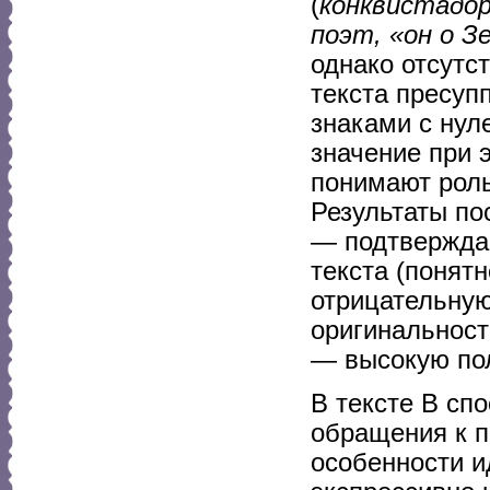
(
конквистадор
поэт, «он о 
однако отсутс
текста пресуп
знаками с ну
значение при 
понимают роль
Результаты по
— подтвержда
текста (понят
отрицательную 
оригинальност
— высокую по
В тексте В сп
обращения к п
особенности и