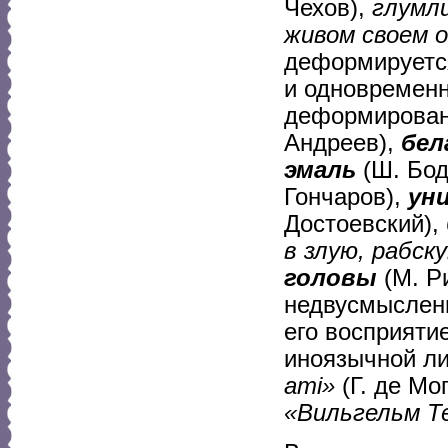
Чехов),
глумл
живом своем 
деформируется
и одновременн
деформирован
Андреев),
бел
эмаль
(Ш. Бод
Гончаров),
ун
Достоевский),
в злую, рабск
головы
(М. Р
недвусмысленн
его восприяти
иноязычной л
ami»
(Г. де Мо
«Вильгельм Т