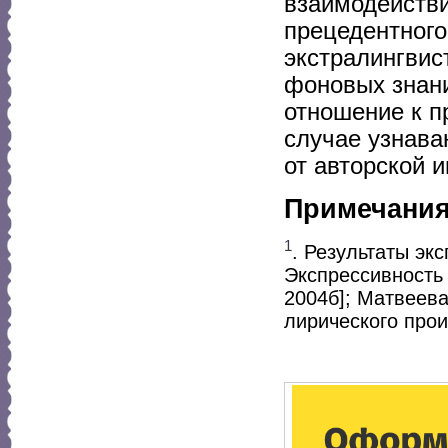
взаимодействи
прецедентного
экстралингвис
фоновых знани
отношение к пр
случае узнава
от авторской 
Примечани
1
. Результаты эк
Экспрессивность 
2004б]; Матвеева
лирического прои