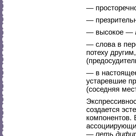
— простореч
— презритель
— высокое —
— слова в пе
потеху други
(предосудител
— в настояще
устаревшие п
(соседняя мест
Экспрессивно
создается эс
компонентов. 
ассоциирующи
— петь дифи