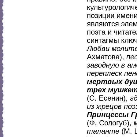
культурологич
позиции имени
являются элем
поэта и читат
синтагмы ключ
Любви молит
Ахматова),
пе
заводную в ам
переплеск пен
мертвых ду
трех мушке
(С. Есенин),
г
из жрецов поэ
Принцессы Г
(Ф. Сологуб),
таланте
(М. 