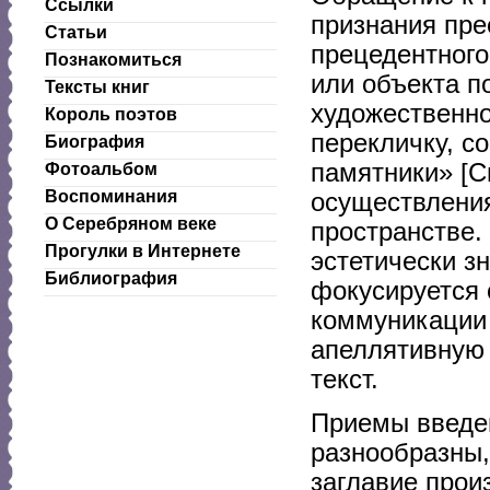
Ссылки
признания пре
Статьи
прецедентного
Познакомиться
или объекта п
Тексты книг
художественно
Король поэтов
перекличку, 
Биография
памятники» [С
Фотоальбом
Воспоминания
осуществления
О Серебряном веке
пространстве.
Прогулки в Интернете
эстетически з
Библиография
фокусируется 
коммуникации
апеллятивную 
текст.
Приемы введе
разнообразны,
заглавие прои