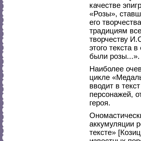
качестве эпиг
«Розы», ставш
его творчеств
традициям всей
творчеству И.
этого текста в
были розы...».
Наиболее очев
цикле «Медаль
вводит в текс
персонажей, о
героя.
Ономастическ
аккумуляции р
тексте» [Кози
известных пер