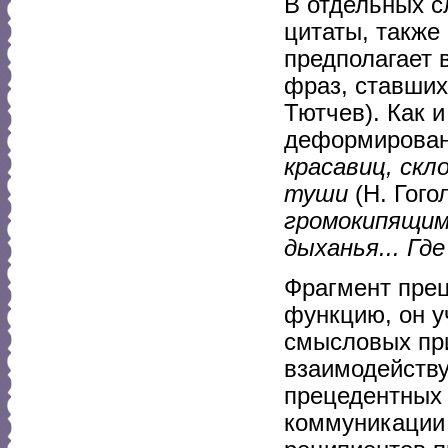
В отдельных с
цитаты, также
предполагает 
фраз, ставши
Тютчев). Как и
деформирован
красавиц, скл
туши
(Н. Гого
громокипящим
дыханья... Гд
Фрагмент прец
функцию, он у
смысловых при
взаимодейству
прецедентных 
коммуникации 