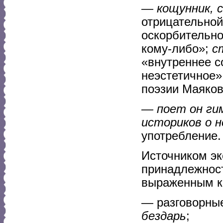
— кощунник, 
отрицательной
оскорбительно
кому-либо»;
с
«внутреннее с
неэстетичное»
поэзии Маяков
— поет он ги
историков о 
употребление.
Источником эк
принадлежност
выраженным к
— разговорны
бездарь
;