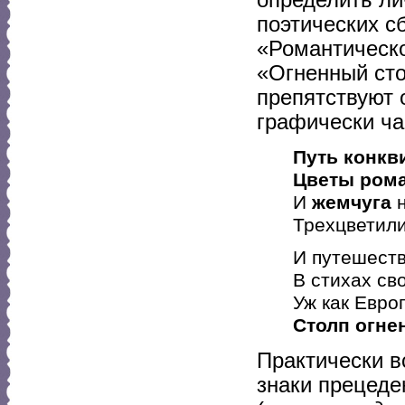
поэтических с
«Романтическо
«Огненный сто
препятствуют 
графически ча
Путь конкв
Цветы ром
И
жемчуга
н
Трехцветили
И путешеств
В стихах св
Уж как Евро
Столп огне
Практически в
знаки прецеде