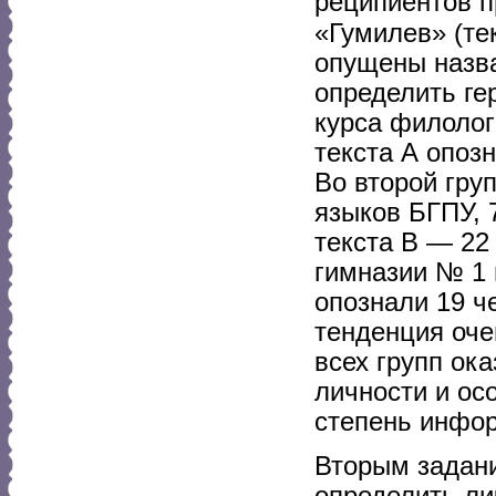
реципиентов п
«Гумилев» (тек
опущены назва
определить ге
курса филолог
текста А опозн
Во второй гру
языков БГПУ, 7
текста В — 22 
гимназии № 1 г
опознали 19 ч
тенденция оче
всех групп ок
личности и ос
степень инфор
Вторым задан
определить ли