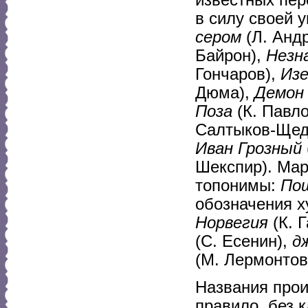
в силу своей 
сером
(Л. Анд
Байрон),
Незн
Гончаров),
Изе
Дюма),
Демон
Поза
(К. Павл
Салтыков-Щед
Иван Грозный
Шекспир). Мар
топонимы:
Пош
обозначения х
Норвегия
(К. 
(С. Есенин),
д
(М. Лермонтов
Названия прои
правило, без к