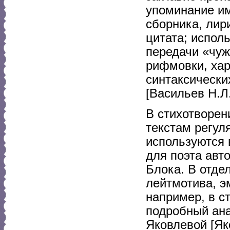
упоминание им
сборника, лир
цитата; испол
передачи «чуж
рифмовки, хар
синтаксически
[Васильев Н.Л.
В стихотворен
текстам регул
используются 
для поэта авт
Блока. В отде
лейтмотива, э
например, в с
подробный ана
Яковлевой [Як