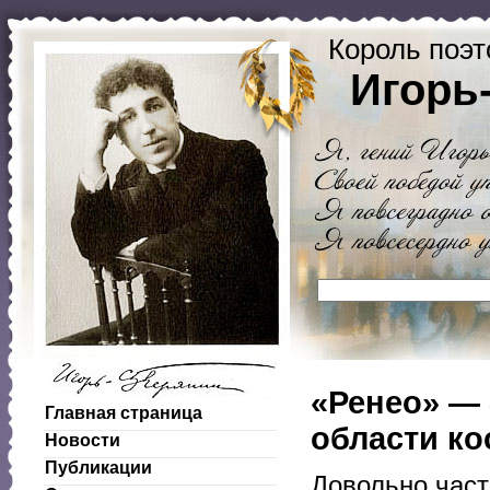
Король поэт
Игорь
«Ренео» — 
Главная страница
области ко
Новости
Публикации
Довольно част