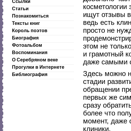
Ссылки
косметологии 
Статьи
ищут отзывы в
Познакомиться
ведь есть кли
Тексты книг
просто не нуж
Король поэтов
продемонстрир
Биография
этом не тольк
Фотоальбом
Воспоминания
и грамотный к
О Серебряном веке
даже самыми 
Прогулки в Интернете
Здесь можно н
Библиография
стадии развит
обращении пре
первых же сим
сразу обратит
более что пол
момент, даже 
клиники.