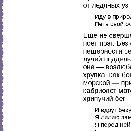
от ледяных уз 
Иду в природ
Петь свой о
Еще не сверше
поет поэт. Без
пещерности се
лучей поддель
она — возлюб
хрупка, как б
морской — при
кабриолет мот
хрипучий бег 
И вдруг без
Я лилию зам
Я перед ней