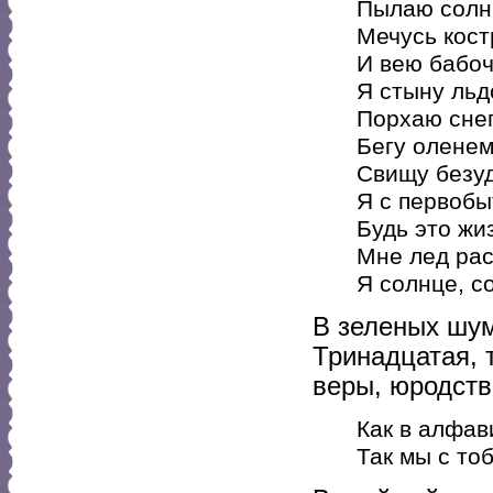
Пылаю солн
Мечусь кост
И вею бабоч
Я стыну льд
Порхаю снег
Бегу оленем
Свищу безу
Я с первобы
Будь это жиз
Мне лед рас
Я солнце, с
В зеленых шум
Тринадцатая, 
веры, юродств
Как в алфави
Так мы с то