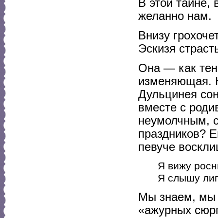
В этой тайне,
желанно нам.
Внизу грохоче
Эскизя страст
Она — как тен
изменяющая. Н
Дульцинея сон
вместе с роди
неумолчным, с
праздников? Е
певуче воскли
Я вижу росн
Я слышу ли
Мы знаем, мы 
«ажурных сюрп