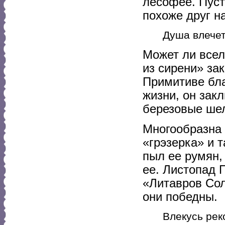
лесофее. Пуст
похоже друг на
Душа влечет
Может ли всел
из сирени» за
Примитиве бла
жизни, он зак
березовые шел
Многообразна
«грэзерка» и 
пыл ее румян,
ее. Листопад 
«Литавров Сол
они победны.
Влекусь рек