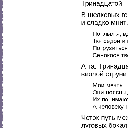
Тринадцатой 
В шелковых го
и сладко мнить
Поплыл я, в
Ткя седой и
Погрузиться
Сенокося тв
А та, Тринадц
виолой струнит
Мои мечты..
Они неясны, 
Их понимают
А человеку н
Четок путь ме
луговых бокал