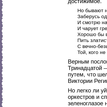
достижимое.
Но бывают н
Заберусь од
И смотрю на
И чарует гре
Хорошо бы в
Пить златис
С вечно-без
Той, кого не
Верным послом
Тринадцатой 
путем, что ше
Виктории Реги
Но легко ли у
оркестров и с
зеленоглазое 