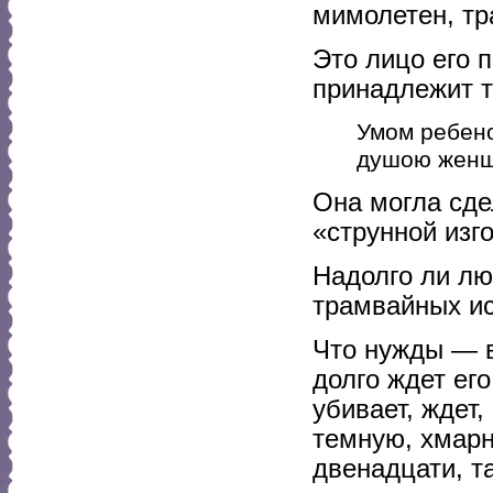
мимолетен, тр
Это лицо его 
принадлежит т
Умом ребено
душою женщ
Она могла сд
«струнной изг
Надолго ли лю
трамвайных ис
Что нужды — в
долго ждет его
убивает, ждет,
темную, хмарн
двенадцати, т