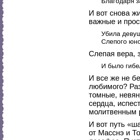
Благодаря з
И вот снова ж
важные и прос
Убила девуш
Слепого юно
Слепая вера, 
И было гибе
И все же не б
любимого? Раз
томные, невян
сердца, испес
молитвенным 
И вот путь «ш
от Масснэ и Т