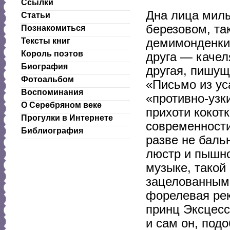
Ссылки
Дна лица милы
Статьи
березовом, т
Познакомиться
демимонденки 
Тексты книг
Король поэтов
друга — качел
Биография
другая, пишущ
Фотоальбом
«Письмо из ус
Воспоминания
«противно-узк
О Серебряном веке
прихоти кокот
Прогулки в Интернете
современности
Библиография
разве не баль
люстр и пышно
музыке, такой
зацелованным 
форелевая рек
принц Эксцесс
и сам он, подо