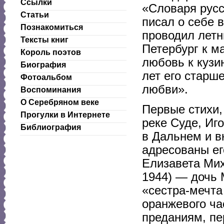
Ссылки
«Словаря русс
Статьи
писал о себе 
Познакомиться
проводил летн
Тексты книг
Петербург к м
Король поэтов
любовь к кузи
Биография
лет его старш
Фотоальбом
любви».
Воспоминания
О Серебряном веке
Первые стихи,
Прогулки в Интернете
реке Суде, Иг
Библиография
в Дальнем и в
адресованы ег
Елизавета Мих
1944) — дочь 
«сестра-мечта
оранжевого ча
преданиям, пе