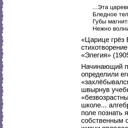
...Эта царе
Бледное тел
Губы магнит
Нежно волни
«Царице грёз 
стихотворение
«Элегия» (1905
Начинающий п
определили ег
«захлёбывался
швырнув учебн
«безвозрастны
школе... алгеб
поле познать я
собственным о