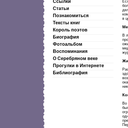
Ссылки
Ес
бо
Статьи
дел
ком
Познакомиться
в ц
Тексты книг
Ме
Король поэтов
В 
Биография
про
ож
Фотоальбом
мед
Воспоминания
жур
О Серебряном веке
Жи
Прогулки в Интернете
Рас
Библиография
здо
во
ока
ник
Ко
Во 
был
ог
одн
пре
Пе