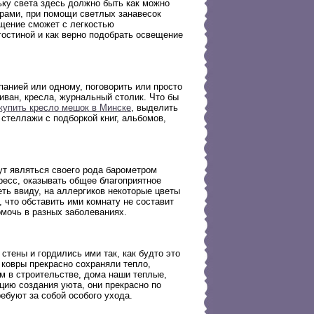
ьку света здесь должно быть как можно
ерами, при помощи светлых занавесок
ещение сможет с легкостью
гостиной и как верно подобрать освещение
анией или одному, поговорить или просто
иван, кресла, журнальный столик. Что бы
купить кресло мешок в Минске
, выделить
стеллажи с подборкой книг, альбомов,
гут являться своего рода барометром
тресс, оказывать общее благоприятное
ть ввиду, на аллергиков некоторые цветы
 что обставить ими комнату не составит
омочь в разных заболеваниях.
тены и гордились ими так, как будто это
 ковры прекрасно сохраняли тепло,
м в строительстве, дома наши теплые,
цию создания уюта, они прекрасно по
ебуют за собой особого ухода.