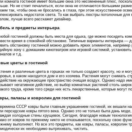
ли комната гостиной имеет большие окна это несомненный плюс, поскол
льше. Но не стоит печалиться, если окна не отличаются большими разм
аем так, чтобы окна не бросались в глаза, при этом искусственное осв
пенсировать недостаток света. То как выбрать люстры потолочные для 
елом, лучше всего расскажет дизайнер.
бель и предметы интерьера
любой гостинной должны быть места для одыха, где можно посидеть комп
вести время в спокойной обстановке. Типичные варианты интерьера — д
ивить обстановку гостинной можно добавить ярких элементов, например
ийную зону с домашним кинотеатром или игровой системой, установить 
налов и т.д.
вые цветы в гостиной
тения и различные цвета в горшках не только создают красоту, но и мо
ровья, в каком находится дом и его хозяева. Растения могут снимать с
здействие на окружающее пространство очищая воздух. Однако надо име
зывают негативное действие, но выбор комнатных растений столь широк,
акого труда, кроме того среди них есть лекарственные, которые могут п
вры, паласы и ковролин для гостиной
времена СССР ковры были главным украшением гостиной, их вешали на с
и персидские ковры пятого века. Однако это не только была дань моде,
раждая холодные стены хрущевок. Сегодня, благодаря новым технология
ако от ковров по прежнему никто не отказывается, поскольку свою функ
жнему выполняют. Но все это предметы, как ковры, паласы, ковролин тр
риодически их необходимо вытряхивать, чистить.