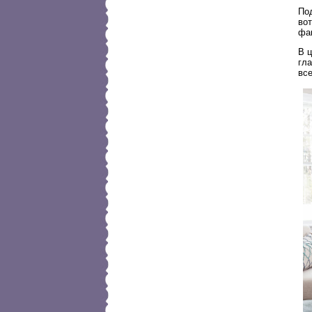
Под
вот
фа
В ц
гл
вс