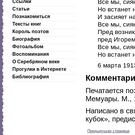
Все мы, сия
Ссылки
Но встанет 
Статьи
И засияет н
Познакомиться
Все мы, сия
Тексты книг
Пред возни
Король поэтов
пред Игорем
Биография
Все мы, сия
Фотоальбом
Но встанет 
Воспоминания
О Серебряном веке
6 марта 191
Прогулки в Интернете
Комментар
Библиография
Печатается по
Мемуары. М., 
Написано в св
кубок», преди
Предыдущая страница