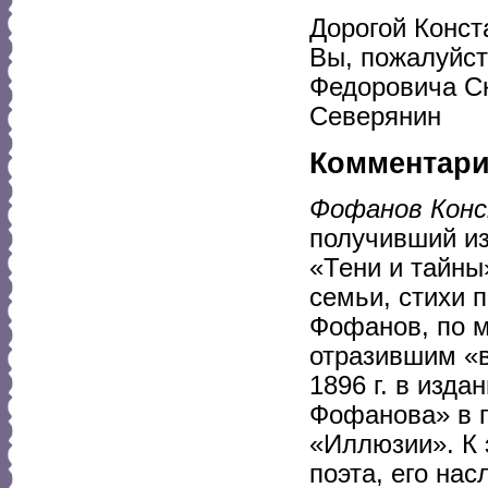
Дорогой Конст
Вы, пожалуйст
Федоровича Ск
Северянин
Комментар
Фофанов Кон
получивший из
«Тени и тайны
семьи, стихи п
Фофанов, по м
отразившим «в
1896 г. в изд
Фофанова» в п
«Иллюзии». К 
поэта, его нас