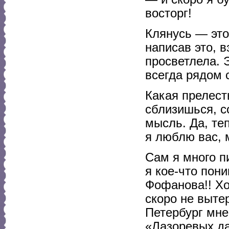
восторг!
Клянусь — это
написав это, в
просветлела. Э
всегда рядом 
Какая прелест
сблизишься, с
мысль. Да, теп
я люблю вас, 
Сам я много п
я кое-что пон
Фофанова!! Хо
скоро не выте
Петербург мне
«Лазоревых д