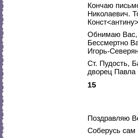
Кончаю письмо
Николаевич. Т
Конст<антину>
Обнимаю Вас, 
Бессмертно В
Игорь-Северя
Ст. Пудость, 
дворец Павла 
15
Поздравляю Ве
Соберусь сам 