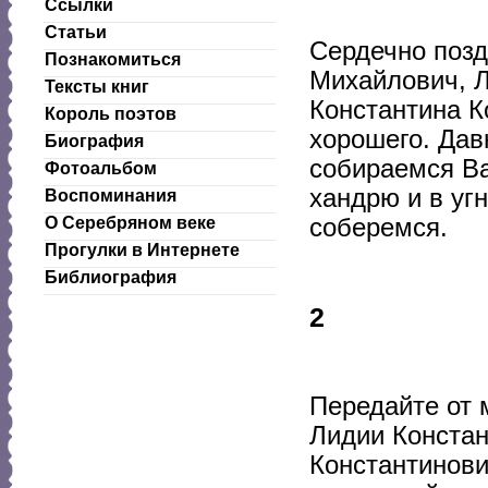
Ссылки
Статьи
Сердечно позд
Познакомиться
Михайлович, Л
Тексты книг
Константина К
Король поэтов
хорошего. Да
Биография
собираемся Ва
Фотоальбом
хандрю и в угн
Воспоминания
соберемся.
О Серебряном веке
Прогулки в Интернете
Библиография
2
Передайте от 
Лидии Констан
Константинови