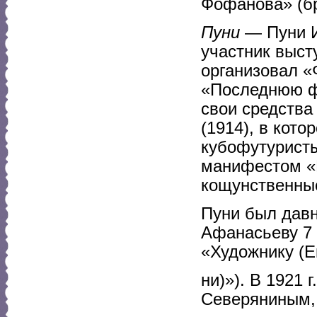
Фофанова» (бр
Пуни
— Пуни И
участник выст
организовал «
«Последнюю фу
свои средств
(1914), в кото
кубофутуристы
манифестом «И
кощунственные
Пуни был давн
Афанасьеву 7 
«Художнику (Е
ни)»). В 1921 
Северяниным, 