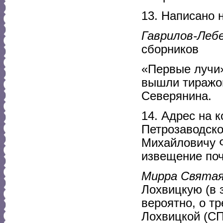
13. Написано 
Гаврилов-Леб
сборников
«Первые лучи»
вышли тиражо
Северянина.
14. Адрес на к
Петрозаводской
Михайловичу Ф
извещение поч
Мирра Свята
Лохвицкую (в 
вероятно, о т
Лохвицкой (СП