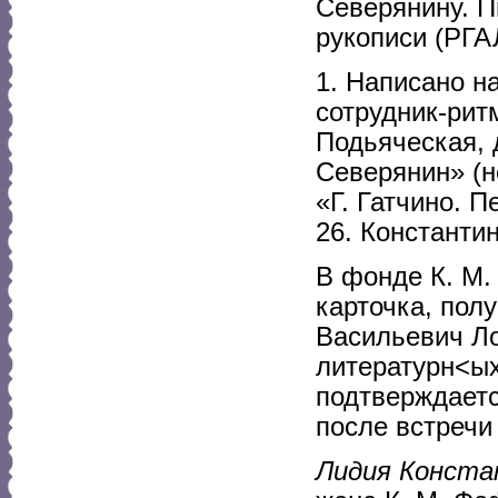
Северянину. П
рукописи (РГА
1. Написано н
сотрудник-рит
Подьяческая, 
Северянин» (не
«Г. Гатчино. 
26. Константи
В фонде К. М.
карточка, пол
Васильевич Ло
литературн<ы
подтверждаетс
после встречи
Лидия Конста