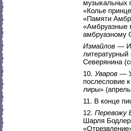
музыкальных 
«Колье принце
«Памяти Амбр
«Амбруазные м
амбруазному С
Измайлов
— Из
литературный 
Северянина (см
10.
Уваров
— У
послесловие к
лиры» (апрель 
11. В конце п
12.
Перевожу Б
Шарля Бодлера
«Отрезвление»