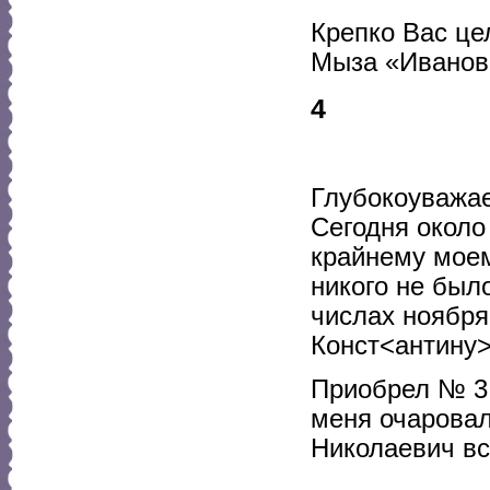
Крепко Вас це
Мыза «Ивановк
4
Глубокоуважае
Сегодня около
крайнему моем
никого не был
числах ноября
Конст<антину>
Приобрел № 3 
меня очаровал
Николаевич вс