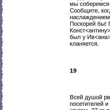
мы соберемся 
Сообщите, ког
наслаждением
Поскорей бы! 
Конст<антину>
был у Ив<ана>
кланяется.
19
Всей душой рву
посетителей и 