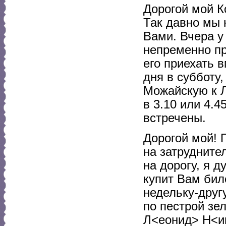
Дорогой мой К
Так давно мы 
Вами. Вчера 
непременно при
его приехать 
дня в субботу,
Можайскую к Л
в 3.10 или 4.4
встречены.
Дорогой мой! 
на затрудните
на дорогу, я 
купит Вам бил
недельку-друг
по пестрой зе
Л<еонид> Н<и