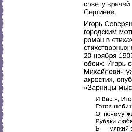
совету врачей
Сергиеве.
Игорь Северян
городским мот
роман в стиха
стихотворных
20 ноября 1907
обоих: Игорь 
Михайлович у
акростих, опу
«Зарницы мысл
И Вас я, Иго
Готов любить
О, почему ж
Рубаки люб
Ь — мягкий з