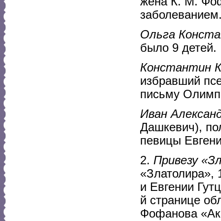
жена К. М. Фо
заболеванием
Ольга Конст
было 9 детей.
Константин 
избравший псе
письму Олимп
Иван Алексан
Дашкевич), по
певицы Евгени
2.
Привезу «Зл
«Златолира», 
и Евгении Гутц
й странице об
Фофанова «Акв