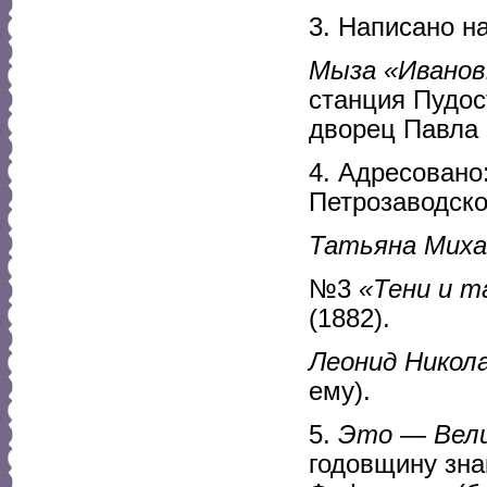
3. Написано н
Мыза «Иванов
станция Пудос
дворец Павла 
4. Адресовано
Петрозаводской
Татьяна Миха
№3
«Тени и т
(1882).
Леонид Никол
ему).
5.
Это — Вели
годовщину зна