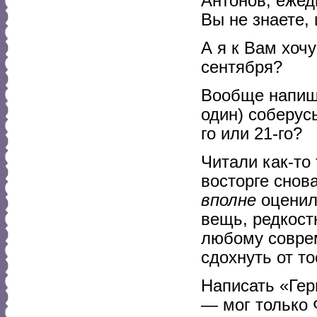
Антонов, ежед
Вы не знаете, 
А я к Вам хочу
сентября?
Вообще напиши
один) соберусь 
го или 21-го?
Читали как-то 
восторге снова
вполне
оценил 
вещь, редкост
любому соврем
сдохнуть от т
Написать «Гер
— мог только 