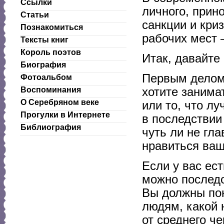
Ссылки
личного, прин
Статьи
санкции и кри
Познакомиться
рабочих мест 
Тексты книг
Король поэтов
Итак, давайте
Биография
Первым делом 
Фотоальбом
хотите занима
Воспоминания
О Серебряном веке
или то, что лу
Прогулки в Интернете
в последствии
Библиография
чуть ли не гл
нравиться ваше
Если у вас ес
можно послед
Вы должны пон
людям, какой н
от среднего ч