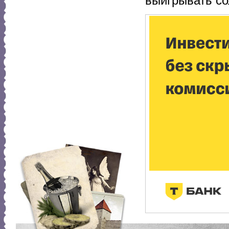
выигрывать со