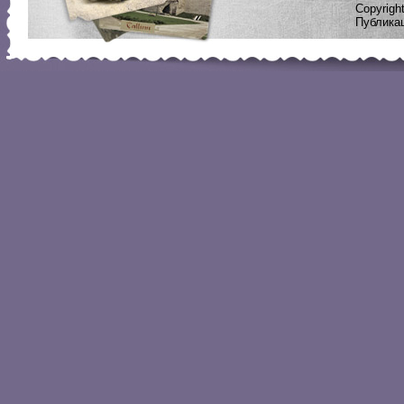
Copyrig
Публикац