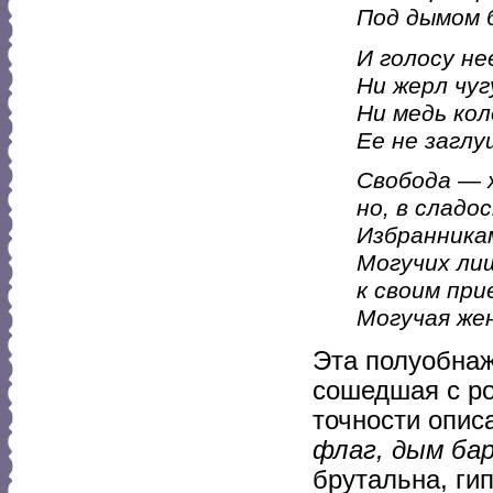
Под дымом
И голосу н
Ни жерл чуг
Ни медь кол
Ее не загл
Свобода — 
но, в слад
Избранника
Могучих ли
к своим пр
Могучая же
Эта полуобна
сошедшая с ро
точности опи
флаг, дым ба
брутальна, ги