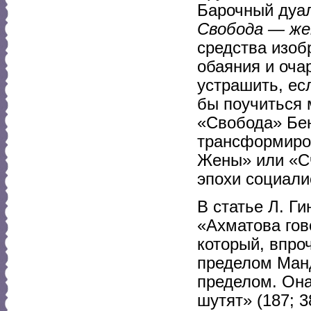
Барочный дуал
Свобода — ж
средства изоб
обаяния и оча
устрашить, ес
бы поучиться 
«Свобода» Бен
трансформиро
Жены» или «Сч
эпохи социали
В статье Л. Г
«Ахматова гов
который, впро
пределом Ман
пределом. Она
шутят» (187; 3