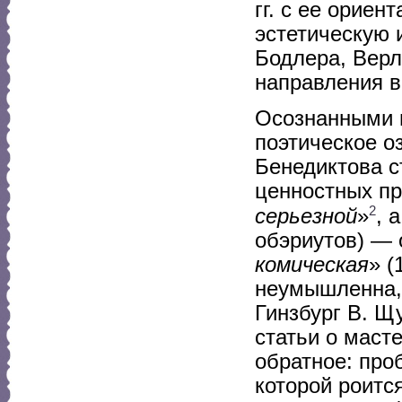
гг. с ее орие
эстетическую 
Бодлера, Верл
направления в
Осознанными 
поэтическое оз
Бенедиктова с
ценностных п
2
серьезной
»
, 
обэриутов) — 
комическая
» (
неумышленна, 
Гинзбург В. Щу
статьи о маст
обратное: про
которой роитс