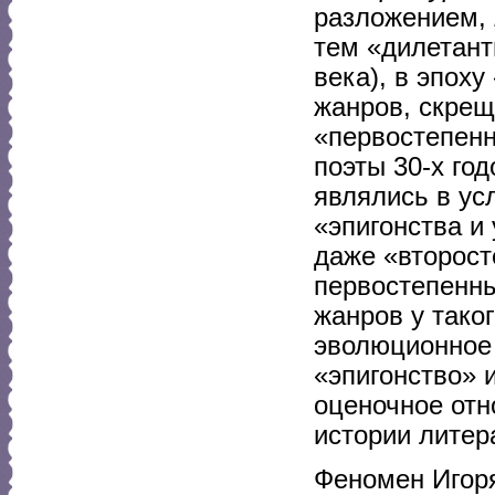
разложением,
тем «дилетант
века), в эпох
жанров, скрещ
«первостепенн
поэты 30-х го
являлись в ус
«эпигонства и 
даже «второст
первостепенны
жанров у таког
эволюционное 
«эпигонство» и
оценочное отн
истории литера
Феномен Игор