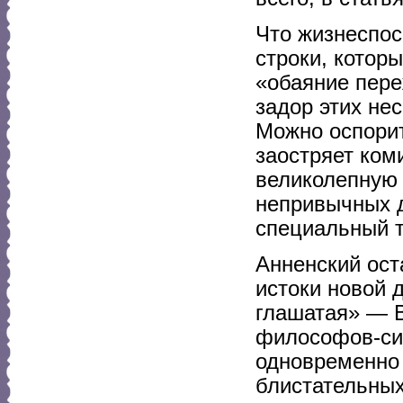
Что жизнеспос
строки, котор
«обаяние пере
задор этих не
Можно оспорит
заостряет ком
великолепную 
непривычных д
специальный т
Анненский ост
истоки новой д
глашатая» — В
философов-сим
одновременно 
блистательных