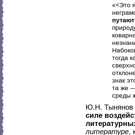
«<Это 
неграм
путают
природу
коварна
незнан
Набоко
тогда к
сверхн
отклоне
знак эт
та же —
среды ж
Ю.Н. Тынянов 
силе воздейс
литературных
литературе
,