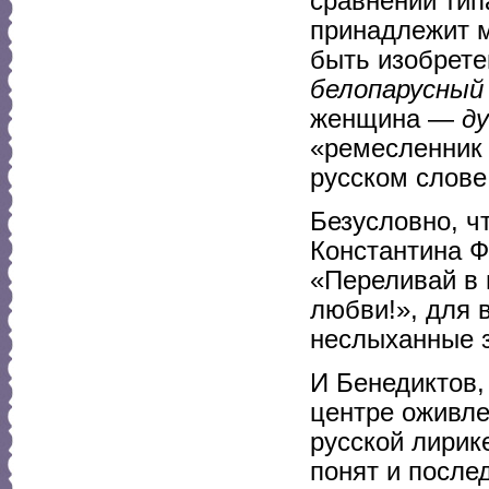
сравнений тип
принадлежит м
быть изобрет
белопарусный
женщина —
д
«ремесленник 
русском слове 
Безусловно, ч
Константина 
«Переливай в
любви!», для 
неслыханные з
И Бенедиктов,
центре оживле
русской лирик
понят и после