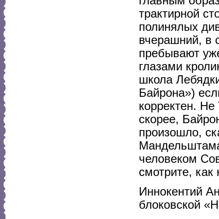
главным образ
трактирной ст
полинялых див
вчерашний, в 
пребывают уже
глазами кроли
школа Лебядки
Байрона») есл
корректен. Не
скорее, Байро
произошло, ск
Мандельштама,
человеком Сов
смотрите, как 
Иннокентий Ан
блоковской «Н