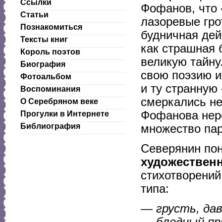
Ссылки
Фофанов, что 
Статьи
лазоревые гро
Познакомиться
будничная дей
Тексты книг
как страшная 
Король поэтов
великую тайну
Биография
свою поэзию и
Фотоальбом
и ту странную 
Воспоминания
смеркались не
О Серебряном веке
Фофанова нер
Прогулки в Интернете
Библиография
множество пар
Северянин по
художествен
стихотворений
типа:
— грусть, дав
— бледный пр