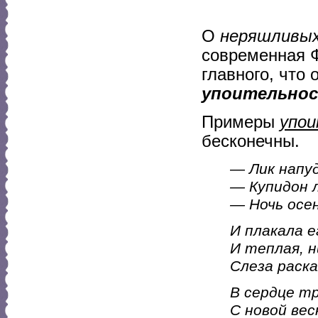
О
неряшливы
современная Ф
главного, что
упоительно
Примеры
упои
бесконечны.
—
Лик напуд
— Купидон 
— Ночь осен
И плакала 
И теплая, н
Слеза раска
В сердце тр
С новой вес