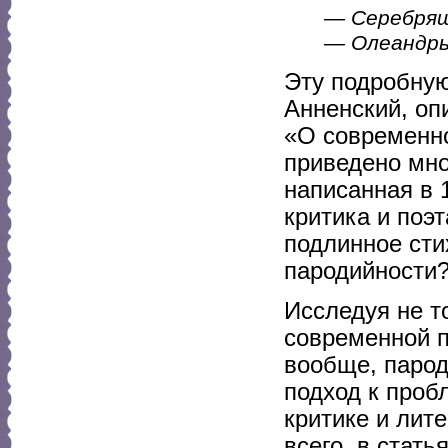
— Серебрящ
— Олеандры 
Эту подробную
Анненский, оп
«О современно
приведено мно
написанная в 
критика и поэ
подлинное сти
пародийности
Исследуя не т
современной п
вообще, парод
подход к проб
критике и лит
всего, в стат