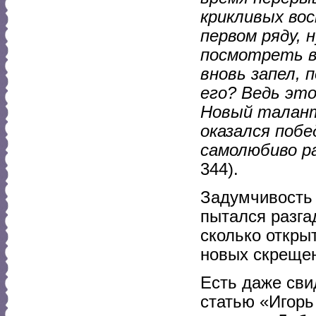
крикливых вос
первом ряду, 
посмотреть в 
вновь запел, 
его? Ведь эт
Новый талант
оказался побе
самолюбиво ра
344).
Задумчивость
пытался разга
сколько откры
новых скрещен
Есть даже сви
статью «Игорь