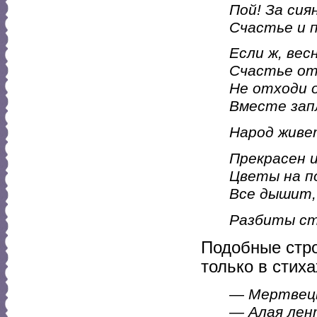
Пой! За сия
Счастье и п
Если ж, вес
Счастье от
Не отходи 
Вместе запл
Народ живет
Прекрасен 
Цветы на по
Все дышит,
Разбиты ст
Подобные стро
только в стих
—
Мертвецы
— Алая лен