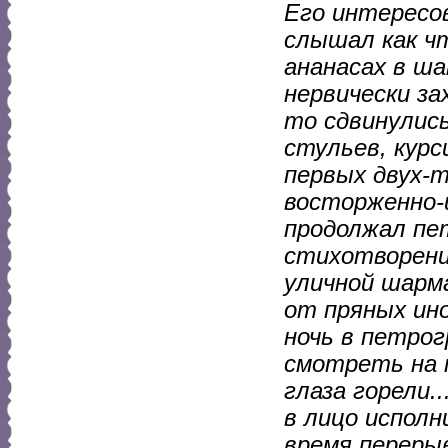
Его интересов
слышал как чт
ананасах в ша
нервически за
то сдвинулись
стульев, курс
первых двух-т
восторженно-и
продолжал пет
стихотворени
уличной шарма
от пряных ин
ночь в петрог
смотреть на п
глаза горели.
в лицо исполн
время перерыв