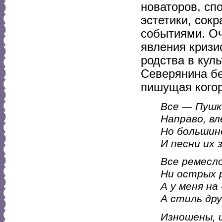
новаторов, сп
эстетики, сок
событиями. Оч
явления кризи
родства в кул
Северянина б
пишущая когор
Все — Пушк
Направо, вле
Но большин
И песни их з
Все ремесло
Ни острых 
А у меня н
А стиль др
Изношены, 