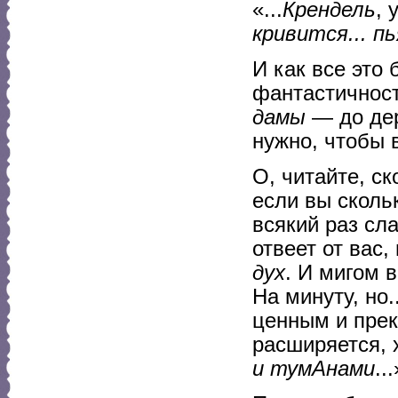
«...
Крендель
, 
кривится... пь
И как все это 
фантастичност
дамы
— до дер
нужно, чтобы 
О, читайте, с
если вы сколь
всякий раз сл
отвеет от вас,
дух
. И мигом 
На минуту, но.
ценным и прек
расширяется, 
и тумАнами
..