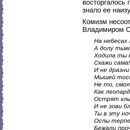
восторгалось 
знало ее наизу
Комизм несоот
Владимиром С
На небесах 
А долу тьма
Ходила ты к
Скажи сама!
И не дразни
Мышей тос
Не то, смо
Как леопар
Острят клы
И не зови б
Ты в эту но
Ослы терпе
Бежали проч