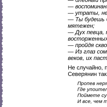
— воспоминань
— утраты, не
— Ты будешь б
мятежен;
— Дух певца, 
восторженных
— пройдя скв
— Из глаз со
веков, их пас
Не случайно,
Северянин так
Пропев нер
Где упоите
Поймете су
И все, чем т