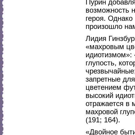
Пурин добавляе
возможность н
героя. Однако
произошло на
Лидия Гинзбур
«махровым цве
идиотизмом»: 
глупость, кот
чрезвычайные;
запретные для
цветением фут
высокий идиот
отражается в 
махровой глуп
(191; 164).
«Двойное быти