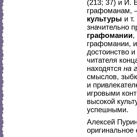
(213; 37) и И.
графоманам,
культуры
и т.
значительно 
графомании
,
графомании, 
достоинство и
читателя конц
находятся
на 
смыслов, зыбк
и привлекател
игровыми кон
высокой культ
успешными.
Алексей Пурин
оригинальное 