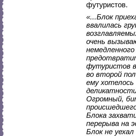
футуристов.
«...Блок прие
ввалилась гру
возглавляемых
очень вызыва
немедленного 
предотвратить
футуристов в
во второй пол
ему хотелось
деликатности 
Огромный, би
происшедшего 
Блока захват
перерыва на 
Блок не уехал