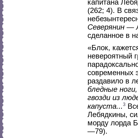
капитана Лебя
(262; 4). В с
небезынтерес
Северянин — 
сделанное в н
«Блок, кажетс
невероятный 
парадоксально
современных э
раздавило в л
бледные ноги,
гвозди из люд
3
капуста...
Все
Лебядкины, си
морду лорда Б
—79).