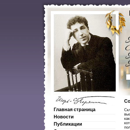
Со
Главная страница
Ск
выс
Новости
как
ко
Публикации
по