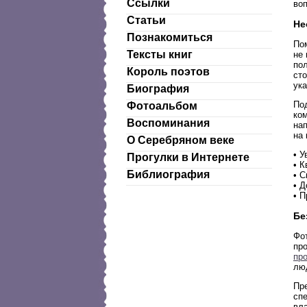
Ссылки
во
Статьи
Не
Познакомиться
Пом
Тексты книг
не 
пол
Король поэтов
сто
ука
Биография
По
Фотоальбом
ком
Воспоминания
нап
на
О Серебряном веке
• 
Прогулки в Интернете
• 
Библиография
• 
• Д
• П
Бе
Фот
пр
про
люд
Пре
сп
вл