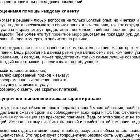
просов относительно складских помещений.
оценимая помощь каждому клиенту
огает в решении любых вопросов не только богатый опыт, но и четкая и
нужно долго рассказывать о своих планах и пожеланиях, так как сотруд
услова и сразу смогут предоставить несколько наиболее подходящих вар
имости. Тем более что тут
проектное бюро
работает не покладая рук, дл
занный клиентом срок, а значительно раньше.
дтверждают все вышесказанное и рекомендательные письма, которые м
пании. Ведь работая на данном рынке уже целых семь лет, компания ус
равления, и сегодня, может предоставить только самые лучшие совреме
 каждый клиент может рассчитывать на следующее:
Уважительное отношение;
Квалифицированный подход к заказу;
Своевременное выполнение проекта;
оступную стоимость услуг;
розрачную смету, без скрытых платежей.
зупречное выполнение заказа гарантировано
о уже готовых объектов просто поражает своей масштабностью, особенн
оделаны в сжатые сроки и с соблюдением всех норм и ГОСТов. Отклонен
ектная организация
это прекрасно понимает. Ведь от этого зависит не т
ей. Именно поэтому никаких отклонений и ошибок в этой компании не д
жде чем отдать готовый проект в работу, результаты обязательно пров
ециалистами. Это гарантирует стопроцентную безопасность будущему пе
аделец может быть спокоен за свои финансовые вливания в данные прое