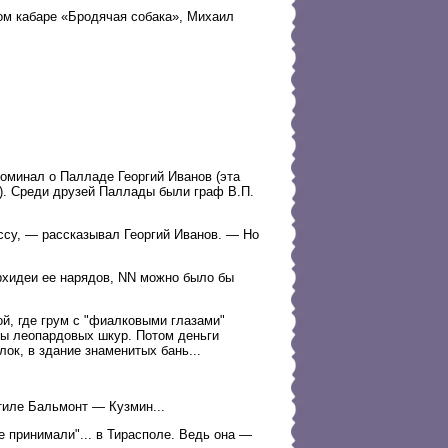
ом кабаре «Бродячая собака», Михаил
оминал о Палладе Георгий Иванов (эта
). Среди друзей Паллады были граф В.П.
ссу, — рассказывал Георгий Иванов. — Но
рхидеи ее нарядов, NN можно было бы
й, где грум с "фиалковыми глазами"
ды леопардовых шкур. Потом деньги
ок, в здание знаменитых бань...
тиле Бальмонт — Кузмин...
ее принимали"... в Тирасполе. Ведь она —