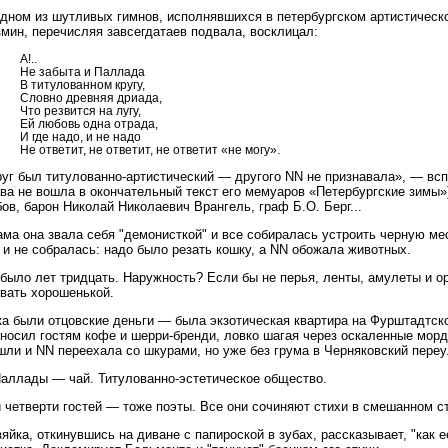
одном из шутливых гимнов, исполнявшихся в петербургском артистическ
мин, перечисляя завсегдатаев подвала, восклицал:
А!..
Не забыта и Паллада
В титулованном кругу,
Словно древняя дриада,
Что резвится на лугу,
Ей любовь одна отрада,
И где надо, и не надо
Не ответит, не ответит, не ответит «не могу».
руг был титулованно-артистический — другого NN не признавала», — всп
ава не вошла в окончательный текст его мемуаров «Петербургские зимы»
ов, барон Николай Николаевич Врангель, граф Б.О. Берг...
ама она звала себя "демонисткой" и все собиралась устроить черную ме
 и не собралась: надо было резать кошку, а NN обожала животных.
 было лет тридцать. Наружность? Если бы не перья, ленты, амулеты и о
звать хорошенькой.
а были отцовские деньги — была экзотическая квартира на Фурштадтско
зносил гостям кофе и шерри-бренди, ловко шагая через оскаленные мор
ли и NN переехала со шкурами, но уже без грума в Черняковский переул
Паллады — чай. Титулованно-эстетическое общество.
 четверти гостей — тоже поэты. Все они сочиняют стихи в смешанном с
яйка, откинувшись на диване с папироской в зубах, рассказывает, "как 