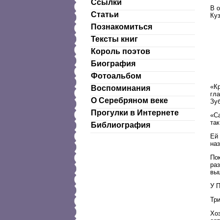
Ссылки
В 
Статьи
Куз
Познакомиться
Тексты книг
Король поэтов
Биография
Фотоальбом
«К
Воспоминания
гл
О Серебряном веке
Зуб
Прогулки в Интернете
«С
так
Библиография
Ей
на
Пок
ра
выш
У 
Три
Хоз