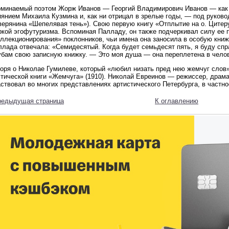
оминаемый поэтом Жорж Иванов — Георгий Владимирович Иванов — как 
янием Михаила Кузмина и, как ни отрицал в зрелые годы, — под руково
ерянина «Шепелявая тень»). Свою первую книгу «Отплытие на о. Цитеру
ркой эгофутуризма. Вспоминая Палладу, он также подчеркивал силу ее 
ллекционирования» поклонников, чьи имена она заносила в особую книж
ллада отвечала: «Семидесятый. Когда будет семьдесят пять, я буду сп
убам свою записную книжку. — Это моя душа — она переплетена в челов
оря о Николае Гумилеве, который «любил низать пред нею жемчуг слов»
тической книги «Жемчуга» (1910). Николай Евреинов — режиссер, драмат
ствовал во многих представлениях артистического Петербурга, в частно
редыдущая страница
К оглавлению