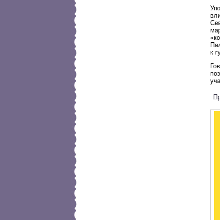
Уп
вли
Сев
ма
«ко
Па
к г
Гов
поэ
уча
П