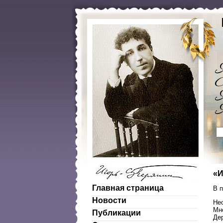
«И
Главная страница
В 
Новости
Не
Мн
Публикации
Дер