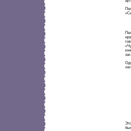
арт
Па
«Си
Па
нра
гов
«Ч
кн
за
Од
ле
Эт
был