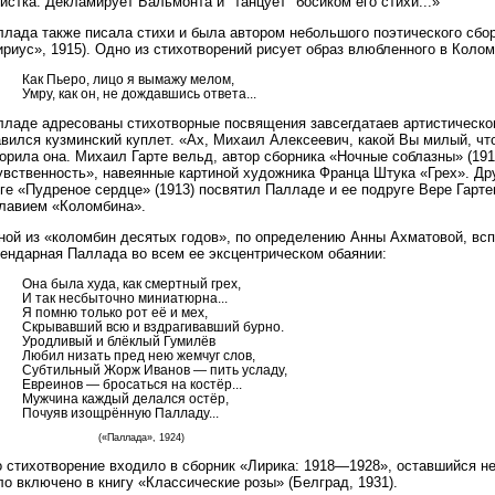
истка. Декламирует Бальмонта и "танцует" босиком его стихи...»
ллада также писала стихи и была автором небольшого поэтического сбор
риус», 1915). Одно из стихотворений рисует образ влюбленного в Колом
Как Пьеро, лицо я вымажу мелом,
Умру, как он, не дождавшись ответа...
лладе адресованы стихотворные посвящения завсегдатаев артистическог
вился кузминский куплет. «Ах, Михаил Алексеевич, какой Вы милый, чт
орила она. Михаил Гарте вельд, автор сборника «Ночные соблазны» (191
увственность», навеянные картиной художника Франца Штука «Грех». Др
иге «Пудреное сердце» (1913) посвятил Палладе и ее подруге Вере Гарт
главием «Коломбина».
ной из «коломбин десятых годов», по определению Анны Ахматовой, вс
гендарная Паллада во всем ее эксцентрическом обаянии:
Она была худа, как смертный грех,
И так несбыточно миниатюрна...
Я помню только рот её и мех,
Скрывавший всю и вздрагивавший бурно.
Уродливый и блёклый Гумилёв
Любил низать пред нею жемчуг слов,
Субтильный Жорж Иванов — пить усладу,
Евреинов — бросаться на костёр...
Мужчина каждый делался остёр,
Почуяв изощрённую Палладу...
(«Паллада», 1924)
о стихотворение входило в сборник «Лирика: 1918—1928», оставшийся не
о включено в книгу «Классические розы» (Белград, 1931).