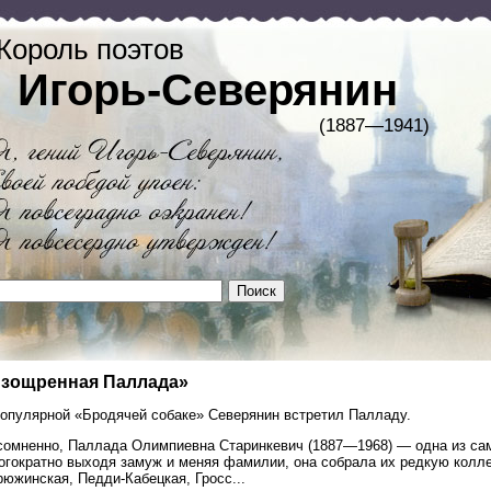
Король поэтов
Игорь-Северянин
(1887—1941)
зощренная Паллада»
популярной «Бродячей собаке» Северянин встретил Палладу.
сомненно, Паллада Олимпиевна Старинкевич (1887—1968) — одна из сам
огократно выходя замуж и меняя фамилии, она собрала их редкую колле
южинская, Педди-Кабецкая, Гросс...