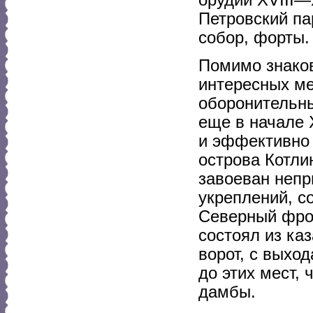
Петровский па
собор, форты.
Помимо знаков
интересных мес
оборонительны
еще в начале 
и эффективно 
острова Котли
завоеван непр
укреплений, с
Северный фрон
состоял из ка
ворот, с выхо
до этих мест,
дамбы.