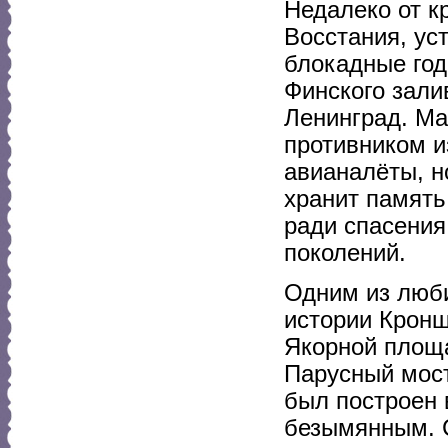
Недалеко от к
Восстания, ус
блокадные год
Финского зали
Ленинград. Ма
противником и
авианалёты, н
хранит память
ради спасения
поколений.
Одним из люб
истории Кронш
Якорной площа
Парусный мост
был построен в
безымянным. С