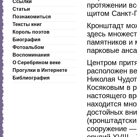
Ссылки
протяжении вс
Статьи
щитом Санкт-П
Познакомиться
Кронштадт мо
Тексты книг
Король поэтов
здесь множест
Биография
памятников и 
Фотоальбом
парковые анс
Воспоминания
Центром притя
О Серебряном веке
расположен ве
Прогулки в Интернете
Николая Чудот
Библиография
Косяковым в р
настоящего вр
находится мно
достойных вни
(кронштадтски
сооружение — 
орудий XVIII—