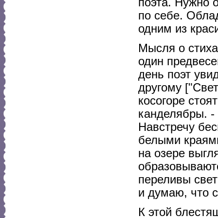
поэта. Нужно 
по себе. Обла
одним из крас
Мысля о стиха
один предвесе
день поэт уви
другому ["Свет
косогоре стоя
канделябры. -
Навстречу бес
белыми краями
на озере выгл
образовывают
переливы свет
и думаю, что 
К этой блестя