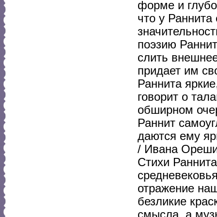
форме и глубо
что у Раннита
значительность
поэзию Раннит
слить внешнее
придает им св
Раннита яркие
говорит о тала
обширном очер
Раннит самоуг
даются ему яр
/ Ивана Ореши
Стихи Раннита
средневековья
отражение наш
безликие крас
смысла, а муз