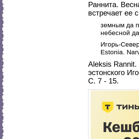
Раннита. Весна
встречает ее 
земным да п
небесной да
Игорь-Севе
Estonia. Nar
Aleksis Rannit
эстонского Иг
С. 7 - 15.