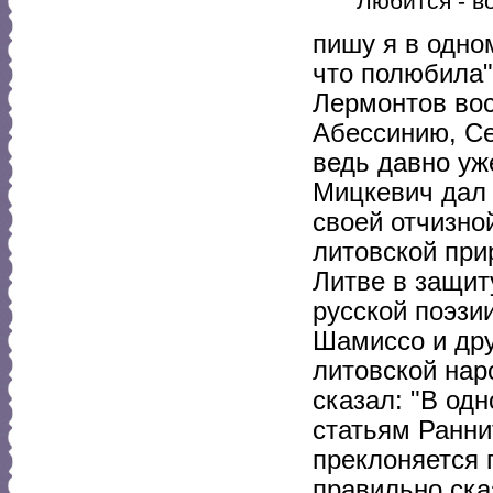
Любится - во
пишу я в одно
что полюбила"
Лермонтов вос
Абессинию, Се
ведь давно уж
Мицкевич дал 
своей отчизно
литовской при
Литве в защит
русской поэзи
Шамиссо и дру
литовской нар
сказал: "В од
статьям Ранни
преклоняется 
правильно ска