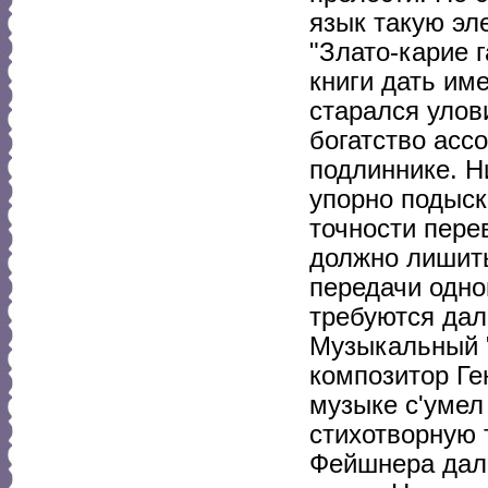
язык такую эл
"Злато-карие 
книги дать им
старался улов
богатство асс
подлиннике. Н
упорно подыск
точности пере
должно лишить
передачи одно
требуются дал
Музыкальный "
композитор Ге
музыке с'умел
стихотворную 
Фейшнера дала