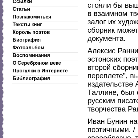
Ссылки
стояли бы выш
Статьи
в взаимном тв
Познакомиться
залог их худо
Тексты книг
сборник может
Король поэтов
документа.
Биография
Фотоальбом
Алексис Ранни
Воспоминания
эстонских поэт
О Серебряном веке
второй сборни
Прогулки в Интернете
переплете", в
Библиография
издательстве 
Таллине, был 
русским писат
творчества Ра
Иван Бунин на
поэтичными. /
своеобразно, 