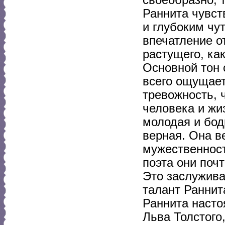
Раннита чувст
и глубоким чу
впечатление о
растущего, ка
Основной тон 
всего ощущает
тревожность, 
человека и жи
молодая и бод
верная. Она в
мужественност
поэта они поч
Это заслужива
талант Раннит
Раннита насто
Льва Толстого