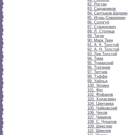
82. Ростан
83. Садовников
84. Салтыков-Щедрин
85. Игорь-Северянин
86. Сологуб
87. Станюкович
88. Л. Столица
89. Тагор
90. Марк Твен
91. А. К. Толстой
92. А. Н. Толстой
93. Лев Толстой
94. Тома
95. Туманский
96. Тургенев
97. Тютчев
98. Тэффи
99. Уайльд
100. Уитмен
101. Фет
102. Фофанов
103. Ходасевич
104. Цветаева
105. Чайковский
106. Чехов
107. Чириков
108. С. Чукалов
109. Шекспир
110. Шмелев