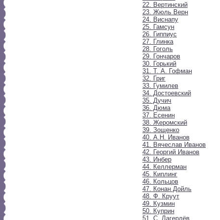
22. Вертинский
23. Жюль Верн
24. Виснапу
25. Гамсун
26. Гиппиус
27. Глинка
28. Гоголь
29. Гончаров
30. Горький
31. Т. А. Гофман
32. Григ
33. Гумилев
34. Достоевский
35. Дучич
36. Дюма
37. Есенин
38. Жеромский
39. Зощенко
40. А.Н. Иванов
41. Вячеслав Иванов
42. Георгий Иванов
43. Инбер
44. Келлерман
45. Киплинг
46. Кольцов
47. Конан Дойль
48. Ф. Круут
49. Кузмин
50. Куприн
51. С. Лагерлёв