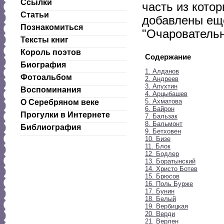
Ссылки
часть из котор
Статьи
добавлены еще
Познакомиться
"Очаровательн
Тексты книг
Король поэтов
Содержание
Биография
1. Алданов
Фотоальбом
2. Андреев
3. Апухтин
Воспоминания
4. Арцыбашев
5. Ахматова
О Серебряном веке
6. Байрон
Прогулки в Интернете
7. Бальзак
8. Бальмонт
Библиография
9. Бетховен
10. Бизе
11. Блок
12. Бодлер
13. Боратынский
14. Христо Ботев
15. Брюсов
16. Поль Бурже
17. Бунин
18. Белый
19. Вербицкая
20. Верди
21. Верлен