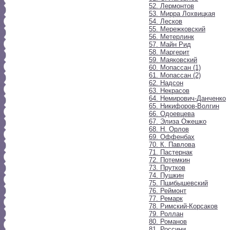
52. Лермонтов
53. Мирра Лохвицкая
54. Лесков
55. Мережковский
56. Метерлинк
57. Майн Рид
58. Маргерит
59. Маяковский
60. Мопассан (1)
61. Мопассан (2)
62. Надсон
63. Некрасов
64. Немирович-Данченко
65. Никифоров-Волгин
66. Одоевцева
67. Элиза Ожешко
68. Н. Орлов
69. Оффенбах
70. К. Павлова
71. Пастернак
72. Потемкин
73. Прутков
74. Пушкин
75. Пшибышевский
76. Реймонт
77. Ремарк
78. Римский-Корсаков
79. Роллан
80. Романов
81. Россини