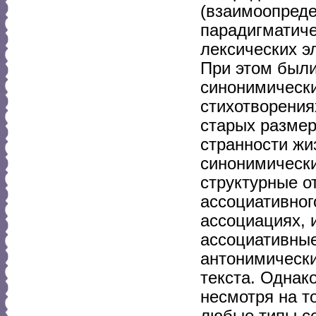
(взаимоопреде
парадигматиче
лексических э
При этом были
синонимически
стихотворения
старых размер
странности жи
синонимически
структурные 
ассоциативног
ассоциациях, 
ассоциативные
антонимическ
текста. Однак
несмотря на т
любые типы с