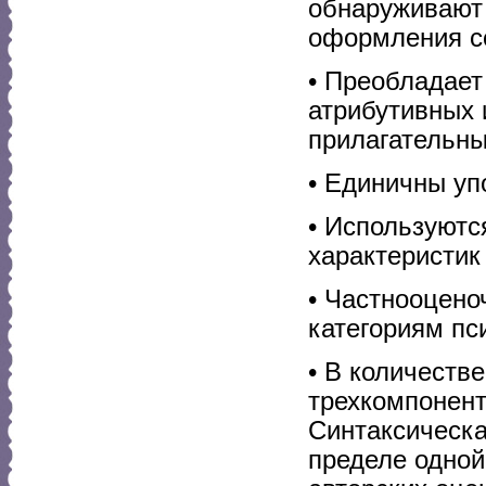
обнаруживают
оформления с
• Преобладает
атрибутивных 
прилагательны
• Единичны уп
• Используютс
характеристик
• Частнооцено
категориям пс
• В количеств
трехкомпонент
Синтаксическ
пределе одной