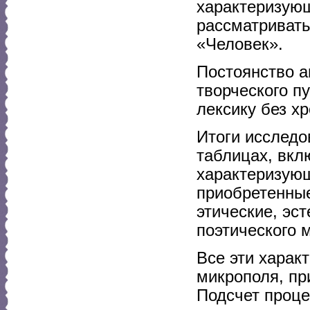
характеризующ
рассматривать
«Человек».
Постоянство а
творческого п
лексику без хр
Итоги исследо
таблицах, вкл
характеризующ
приобретенные
этические, эс
поэтического 
Все эти харак
микрополя, п
Подсчет проце