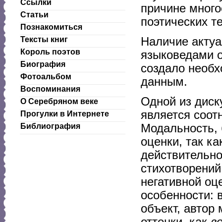
Ссылки
причине много
Статьи
поэтических т
Познакомиться
Наличие акту
Тексты книг
Король поэтов
языковедами о
Биография
создало необх
Фотоальбом
данным.
Воспоминания
Одной из диск
О Серебряном веке
является соот
Прогулки в Интернете
Модальность, 
Библиография
оценки, так к
действительно
стихотворений
негативной оц
особенности: 
объект, автор
оттенки, как
в