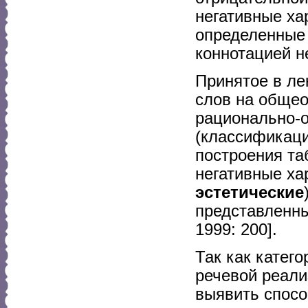
негативные хар
определенные 
коннотацией н
Принятое в ле
слов на общео
рационально-
(классификаци
построения та
негативные ха
эстетические
представленны
1999: 200].
Так как катег
речевой реали
выявить спосо