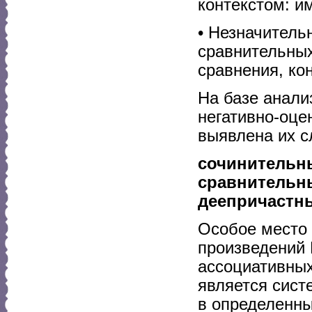
контекстом: и
• Незначитель
сравнительных
сравнения, ко
На базе анали
негативно-оце
выявлена их с
сочинительн
сравнительн
деепричастн
Особое место 
произведений 
ассоциативных
является сист
в определенны