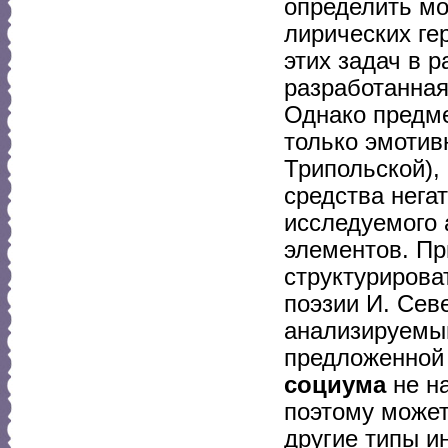
определить мо
лирических ге
этих задач в 
разработанная
Однако предме
только эмотив
Трипольской),
средства нега
исследуемого
элементов. Пр
структурирова
поэзии И. Сев
анализируемы
предложенной 
социума
не на
поэтому может
другие типы и