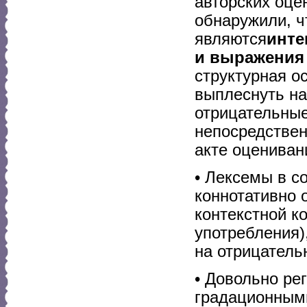
авторских оце
обнаружили, ч
являются
инте
и выражения
структурная о
выплеснуть на
отрицательные
непосредствен
акте оцениван
• Лексемы в с
коннотативно 
контекстной к
употребления)
на отрицатель
• Довольно ре
градационным