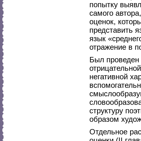
попытку выяв
самого автора
оценок, котор
представить я
язык «среднег
отражение в п
Был проведен 
отрицательной
негативной ха
вспомогатель
смыслообразу
словообразов
структуру поэ
образом худож
Отдельное рас
оценки (II гл