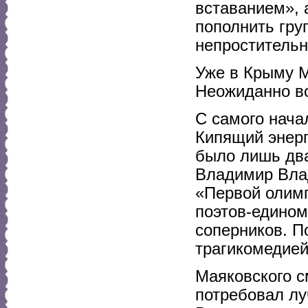
вставанием», а
пополнить гру
непростительн
Уже в Крыму М
Неожиданно во
С самого нача
Кипящий энерг
было лишь два
Владимир Вла
«Первой олимп
поэтов-едино
соперников. П
трагикомедией
Маяковского с
потребовал лу