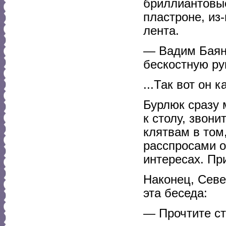
бриллиантовы
пластроне, из
лента.
— Вадим Баян,
бескостную ру
...Так вот он ка
Бурлюк сразу 
к столу, звон
клятвам в том,
расспросами о 
интересах. Пр
Наконец, Севе
эта беседа:
— Прочтите ст