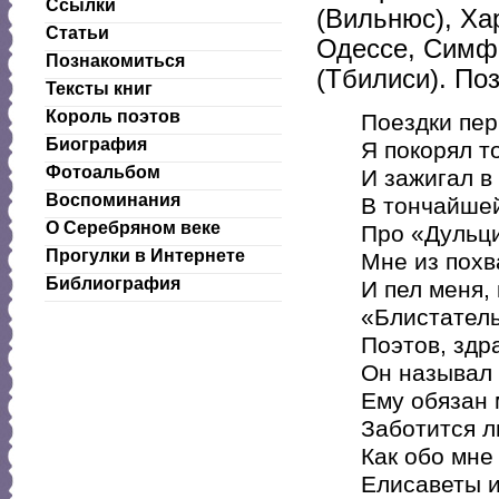
Ссылки
(Вильнюс), Ха
Статьи
Одессе, Симфе
Познакомиться
(Тбилиси). По
Тексты книг
Король поэтов
Поездки пер
Биография
Я покорял т
Фотоальбом
И зажигал в
Воспоминания
В тончайшей
О Серебряном веке
Про «Дульц
Прогулки в Интернете
Мне из похв
Библиография
И пел меня, 
«Блистател
Поэтов, зд
Он называл 
Ему обязан 
Заботится л
Как обо мне
Елисаветы 