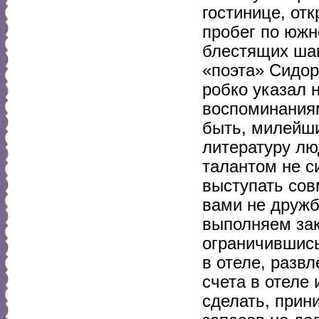
гостинице, от
пробег по южн
блестящих шан
«поэта» Сидор
робко указал 
воспоминаниям
быть, милейши
литературу лю
талантом не с
выступать совм
вами не дружб
выполняем зак
ограничившис
в отеле, развл
счета в отеле
сделать, прин