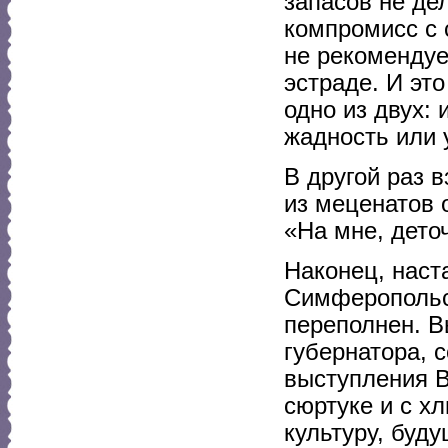
запасов не де
компромисс с 
не рекомендуе
эстраде. И эт
одно из двух:
жадность или 
В другой раз 
из меценатов
«На мне, деточ
Наконец, наст
Симферопольск
переполнен. В
губернатора, 
выступления В
сюртуке и с х
культуру, буд