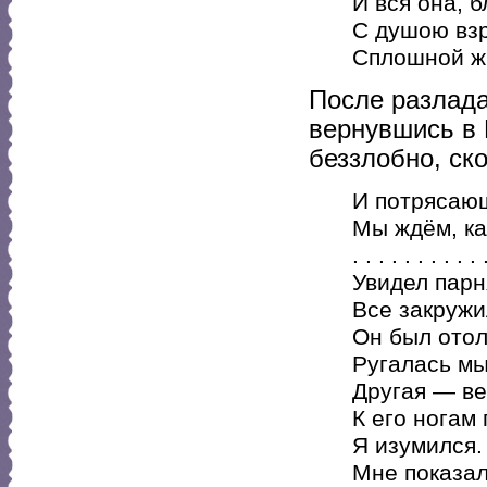
И вся она, 
С душою вз
Сплошной ж
После разлада
вернувшись в 
беззлобно, ско
И потрясаю
Мы ждём, ка
. . . . . . . . . . 
Увидел парн
Все закружил
Он был отол
Ругалась мы
Другая — в
К его ногам 
Я изумился.
Мне показал