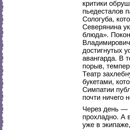
критики обруш
пьедесталов п
Сологуба, кот
Северянина ук
блюда». Поко
Владимирович 
достигнутых у
авангарда. В 
порыв, темпер
Театр захлебн
букетами, кот
Симпатии пуб
почти ничего н
Через день — 
прохладно. А в
уже в экипаже