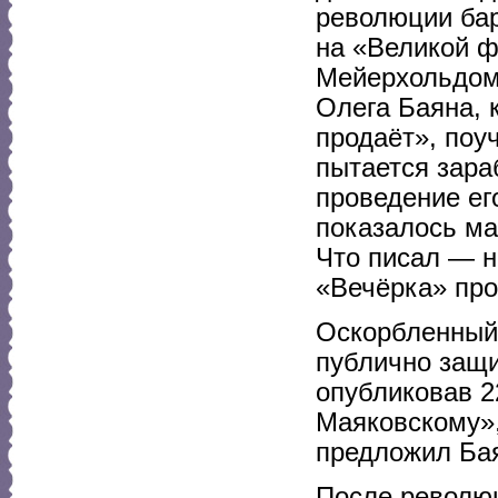
революции бар
на «Великой ф
Мейерхольдом
Олега Баяна, к
продаёт», поу
пытается зара
проведение ег
показалось ма
Что писал — н
«Вечёрка» про 
Оскорбленный
публично защи
опубликовав 2
Маяковскому»,
предложил Ба
После революц