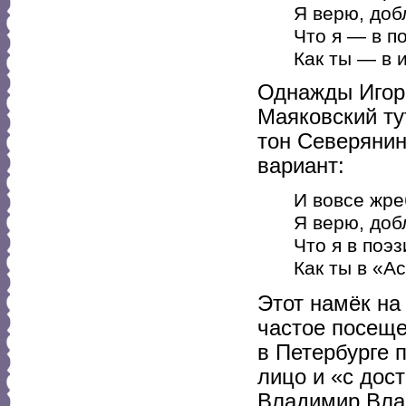
Я верю, доб
Что я — в п
Как ты — в 
Однажды Игор
Маяковский ту
тон Северянин
вариант:
И вовсе жре
Я верю, доб
Что я в поэ
Как ты в «А
Этот намёк на
частое посеще
в Петербурге 
лицо и «с дос
Владимир Вла