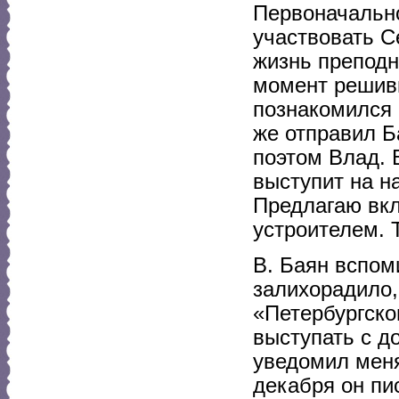
Первоначально
участвовать С
жизнь преподн
момент решивш
познакомился 
же отправил Б
поэтом Влад. 
выступит на н
Предлагаю вкл
устроителем. 
В. Баян вспом
залихорадило,
«Петербургско
выступать с д
уведомил меня
декабря он пи