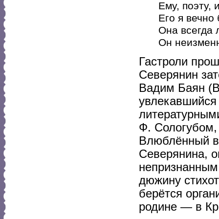
Ему, поэту, 
Его я вечно
Она всегда 
Он неизменн
Гастроли прош
Северянин зате
Вадим Баян (В
увлекавшийся 
литературными
Ф. Сологубом,
Влюблённый в 
Северянина, о
непризнанным 
дюжину стихотв
берётся орган
родине — в Кр