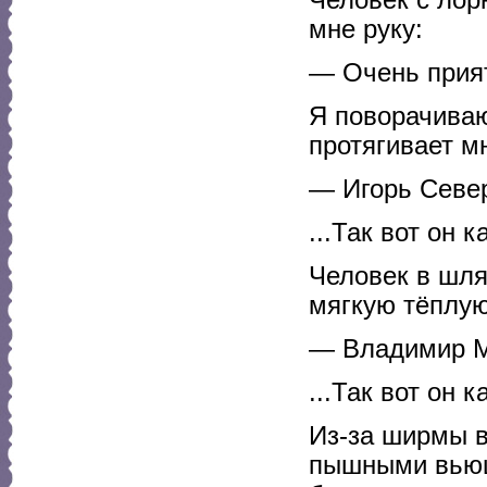
мне руку:
— Очень прият
Я поворачиваю
протягивает мн
— Игорь Севе
...Так вот он ка
Человек в шля
мягкую тёплую
— Владимир М
...Так вот он ка
Из-за ширмы в
пышными вьющ