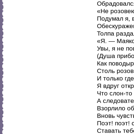
Обрадовался
«Не розове
Подумал я, 
Обескураже
Толпа разда
«Я. — Маяко
Увы, я не п
(Душа прибо
Как поводыр
Столь розов
И только гд
Я вдруг отк
Что слон-то
А следовате
Взорлило об
Вновь чувст
Поэт! поэт!
Ставать теб