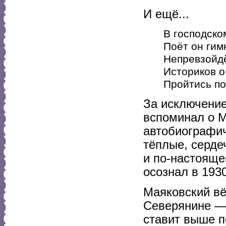
И ещё...
В господско
Поёт он гим
Непревзойдё
Историков о
Пройтись по
За исключение
вспоминал о 
автобиографич
тёплые, серде
и по-настояще
осознал в 1930
Маяковский вё
Северянине — 
ставит выше п