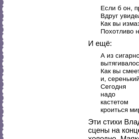
Если б он, 
Вдруг увиде
Как вы изма
Похотливо н
И ещё:
А из сигарн
вытягивалос
Как вы смее
и, серенький
Сегодня
надо
кастетом
кроиться ми
Эти стихи Вла
сцены на конц
холодно. Маяк