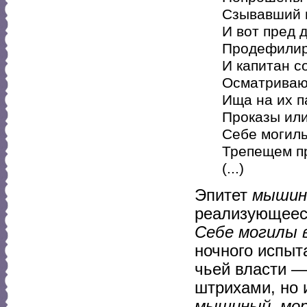
Сзывавший н
И вот пред 
Продефилир
И капитан с
Осматриваю
Ища на их п
Проказы или
Себе могилы
Трепещем пр
(...)
Эпитет
мышин
реализующеес
Себе могилы 
ночного испыт
чьей власти —
штрихами, но 
мышиный, мор