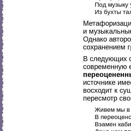
Под музыку
Из бухты та
Метафоризация
и музыкальные
Однако авторо
сохранением г
В следующих с
современную е
переоцененн
источнике име
восходит к су
пересмотр свои
Живем мы в 
В переоцено
Взамен каби