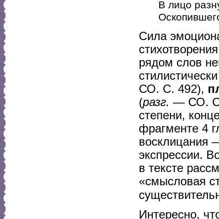
В лицо разн
Оскопившего
Сила эмоциона
стихотворения
рядом слов не
стилистическ
СО. С. 492),
п
(
разг.
— СО. С
степени, конц
фрагменте 4 г
восклицания —
экспрессии. В
в тексте расс
«смысловая ст
существительн
Интересно, чт