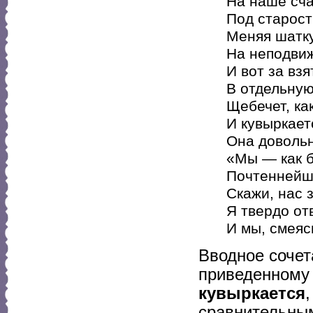
На наше сча
Под старост
Меняя шатк
На неподви
И вот за взя
В отдельную
Щебечет, ка
И кувыркаетс
Она довольн
«Мы — как б
Почтеннейши
Скажи, нас 
Я твердо от
И мы, смеясь
Вводное соче
приведенному 
кувыркается
сравнительны