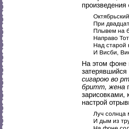
произведения 
Октябрьский
При двадца
Плывем на 
Направо То
Над старой 
И Висби, Ви
На этом фоне 
затерявшийся
сигарою во р
бритт, жена
п
зарисовками,
настрой отрыв
Луч солнца 
И дым из тр
На фоне сол