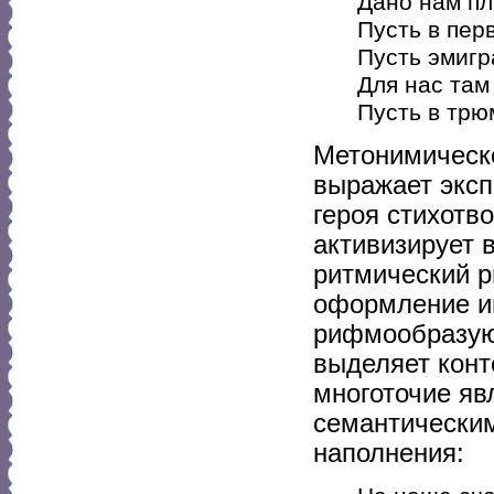
Дано нам плы
Пусть в пер
Пусть эмигр
Для нас там
Пусть в трю
Метонимическ
выражает эксп
героя стихотв
активизирует 
ритмический р
оформление ин
рифмообразую
выделяет кон
многоточие яв
семантическим
наполнения: