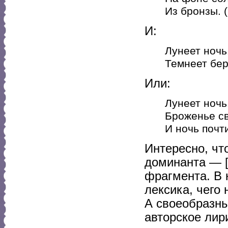
Из бронзы. (.
И:
Лунеет ночь
Темнеет бер
Или:
Лунеет ночь
Броженье св
И ночь почти
Интересно, чт
доминанта — [л
фрагмента. В 
лексика, чего 
А своеобразн
авторское лир