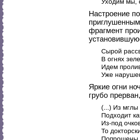
Уходим мы, 
Настроение по
приглушенными
фрагмент прои
установившую
Сырой рассв
В огнях зеле
Идем проли
Уже наруше
Яркие огни но
грубо прерван,
(...) Из мглы
Подходит к
Из-под очков
То докторск
Попрошены 