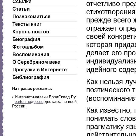
Ссылки
отчетливо пре
Статьи
стихотворения 
Познакомиться
прежде всего 
Тексты книг
отражает опре
Король поэтов
своей конкрет
Биография
которая прида
Фотоальбом
делает его пр
Воспоминания
индивидуализи
О Серебряном веке
идейного соде
Прогулки в Интернете
Библиография
Как нельзя лу
поэтического 
На правах рекламы:
(воспоминания
• Интернет-магазин БордСклад.Ру
-
burton недорого
доставка по всей
России
Как известно,
понимать сло
прагматику язы
действительно