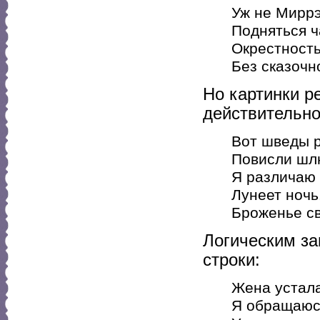
Уж не Миррэ
Подняться ч
Окрестность:
Без сказочно
Но картинки р
действительно
Вот шведы р
Повисли шл
Я различаю 
Лунеет ночь
Броженье св
Логическим за
строки:
Жена устала
Я обращаюсь