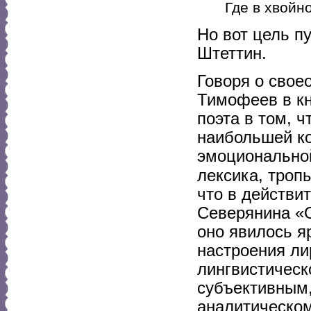
Где в хвойн
Но вот цель п
Штеттин.
Говоря о свое
Тимофеев в кн
поэта в том, 
наибольшей ко
эмоциональной
лексика, троп
что в действи
Северянина «О
оно явилось 
настроения ли
лингвистическ
субъективным,
аналитическом