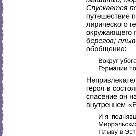
Спускается по
путешествие п
лирического г
окружающего 
берегов; плы
обобщение:
Вокруг убог
Германии по
Непривлекател
героя в состо
спасение он н
внутреннем «Я
И я, подняв
Миррэльских
Плыву в Эс