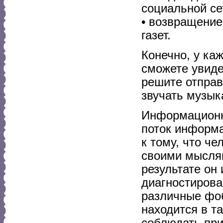
социальной се
• возвращение
газет.
Конечно, у ка
сможете увиде
решите отправ
звучать музык
Информационн
поток информа
к тому, что че
своими мыслям
результате он
диагностирова
различные фо
находится в т
соблюдать пр