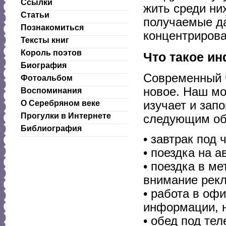
Ссылки
жить среди ни
Статьи
получаемые да
Познакомиться
концентрирова
Тексты книг
Король поэтов
Что такое и
Биография
Современный ч
Фотоальбом
новое. Наш мо
Воспоминания
изучает и зап
О Серебряном веке
Прогулки в Интернете
следующим об
Библиография
• завтрак под 
• поездка на 
• поездка в м
внимание рек
• работа в оф
информации, н
• обед под те