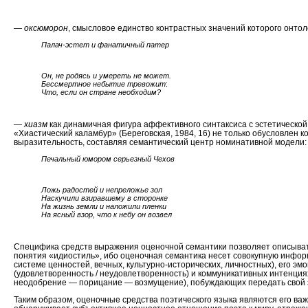
—
оксюморон
, смысловое единство контрастных значений которого онтол
Палач-эстет и фанатичный патер
Он, не родясь и умереть не может.
Бессмертное небытие тревожит
:
Что, если он стране необходим?
—
хиазм
как динамичная фигура аффективного синтаксиса с эстетическо
«Хиастический каламбур» (Береговская, 1984, 16) не только обусловлен ко
выразительность, составляя семантический центр номинативной модели:
Печальный юмором серьезный Чехов
Ложь радостей и непреложье зол
Наскучили взиравшему в сторонке
На жизнь земли и наложили пленки
На ясный взор, что к небу он возвел
Специфика средств выражения оценочной семантики позволяет описыват
понятия «идиостиль», ибо оценочная семантика несет совокупную инфор
системе ценностей, вечных, культурно-исторических, личностных), его э
(удовлетворенность / неудовлетворенность) и коммуникативных интенци
неодобрение — порицание — возмущение), побуждающих передать свой 
Таким образом, оценочные средства поэтического языка являются его в