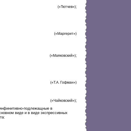
(«Тютчев»);
(«Маргерит»)
(«Маяковский»);
(«Т.А. Гофман»)
(«Чайковский»);
 инфинитивно-подлежащные в
сновном виде и в виде экспрессивных
та: