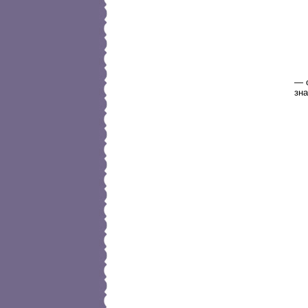
— 
зна