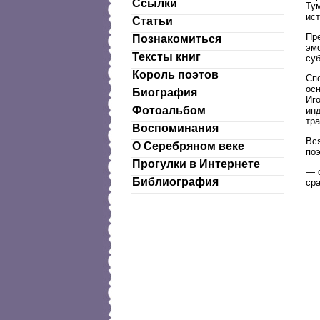
Ссылки
Тум
ист
Статьи
Пр
Познакомиться
эм
Тексты книг
суб
Король поэтов
Сп
ос
Биография
Иго
Фотоальбом
инд
тра
Воспоминания
Вс
О Серебряном веке
поэ
Прогулки в Интернете
— 
Библиография
сра