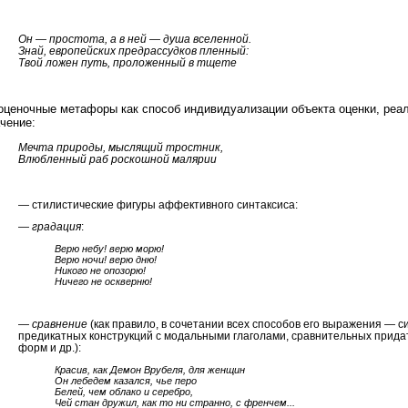
Он — простота, а в ней — душа вселенной.
Знай, европейских предрассудков пленный:
Твой ложен путь, проложенный в тщете
оценочные метафоры как способ индивидуализации объекта оценки, реа
чение:
Мечта природы, мыслящий тростник,
Влюбленный раб роскошной малярии
— стилистические фигуры аффективного синтаксиса:
—
градация
:
Верю небу! верю морю!
Верю ночи! верю дню!
Никого не опозорю!
Ничего не оскверню!
—
сравнение
(как правило, в сочетании всех способов его выражения — с
предикатных конструкций с модальными глаголами, сравнительных прида
форм и др.):
Красив, как Демон Врубеля, для женщин
Он лебедем казался, чье перо
Белей, чем облако и серебро,
Чей стан дружил, как то ни странно, с френчем...