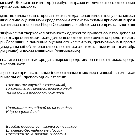
анский, Лохвицкая и мн. др.) требует выражения личностного отношения
орические ценности.
едметно-смысловая сторона текстов медальонов имеет тесную взаимосв
оционально-оценочными средствами и стилистическими приемами выра
ъективное отношение Игоря Северянина к объектам его пристального вн
ецифическая творческая активность адресанта придает сонетам дополни
нове экспрессии лежит заведомое несоответствие речевых средств язык
рь Северянин с помощью оценочного «лексикона, грамматикона и прагмат
ивидуальный облик оценочного поэтического текста, выражая таким обр
диционно) и по-северянински (оригинально).
я палитра оценочных средств широко представлена в поэтических средс
т использует:
оценочные прилагательные (пейоративные и мелиоративные), в том чис
внительной, превосходной степени:
Неизлечимо глупый и ничтожный,
Возможный обыватель невозможный,
Ты жалок и в нелепости смешон!
Наипленительнейший он из молодых
И драгоценнейший
В любви последней чувства есть такие:
Блаженно-безнадежные. Россия
Постигла их. И Тютчев их постиг