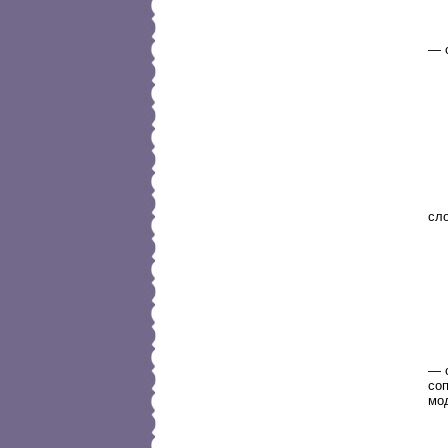
— 
сло
— 
со
мо