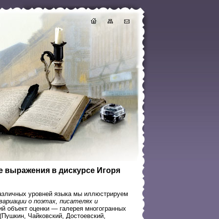
е выражения в дискурсе Игоря
различных уровней языка мы иллюстрируем
ариации о поэтах, писателях и
кий объект оценки — галерея многогранных
(Пушкин, Чайковский, Достоевский,