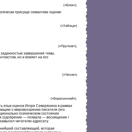
(«Блок»);
огически присуще семантике оценки:
(«Уайльд»)
(«Прутков»);
й заданностью завершения темы.
нтекстом, но и влияет на его
(«Чехов»)
(«Боратынский»).
ь язык оценок Игоря Северянина в рамках
мацию о мировоззрении писателя (его
моционально-психическом состоянии
ях (одобрение — похвала — восхищение /
замысел читателю-адресату.
ажнейшей составляющей, которая