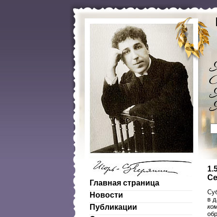
1.
Се
Главная страница
Су
Новости
в 
ко
Публикации
об