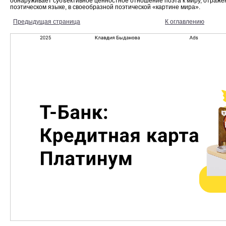
обнаруживает субъективное ценностное отношение поэта к миру, отраж
поэтическом языке, в своеобразной поэтической «картине мира».
Предыдущая страница
К оглавлению