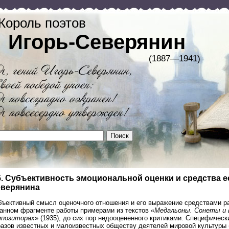
Король поэтов
Игорь-Северянин
(1887—1941)
5. Субъективность эмоциональной оценки и средства е
верянина
бъективный смысл оценочного отношения и его выражение средствами 
данном фрагменте работы примерами из текстов «
Медальоны. Сонеты и в
мпозиторах
» (1935), до сих пор недооцененного критиками. Специфичес
разов известных и малоизвестных обществу деятелей мировой культуры 