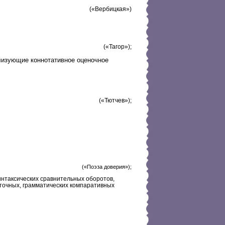
(«Вербицкая»)
(«Тагор»);
лизующие коннотативное оценочное
(«Тютчев»);
(«Поэза доверия»);
интаксических сравнительных оборотов,
точных, грамматических компаративных