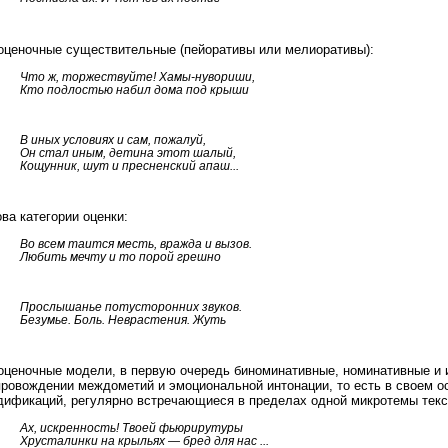
оценочные существительные (пейоративы или мелиоративы):
Что ж, торжествуйте! Хамы-нувориши,
Кто подлостью набил дома под крыши
В иных условиях и сам, пожалуй,
Он стал иным, детина этот шалый,
Кощунник, шут и пресненский апаш...
ва категории оценки:
Во всем таится месть, вражда и вызов.
Любить мечту и то порой грешно
Прослышанье потусторонних звуков.
Безумье. Боль. Неврастения. Жуть
оценочные модели, в первую очередь биноминативные, номинативные и
провождении междометий и эмоциональной интонации, то есть в своем о
дификаций, регулярно встречающиеся в пределах одной микротемы текс
Ах, искренность! Твоей фьюрирутуры
Хрусталинки на крыльях — бред для нас ...