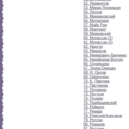
52. Лермонтов
53. Мирра Лохвицкая
54. Лесков
55. Мережковский
56. Метерлинк
57. Майн Рид
58. Маргерит
59. Маяковский
60. Мопассан (1)
61. Мопассан (2)
62. Надсон
63. Некрасов
64. Немирович-Данченко
65. Никифоров-Волгин
66. Одоевцева
67. Элиза Ожешко
68. Н. Орлов
69. Оффенбах
70. К. Павлова
71. Пастернак
72. Потемкин
73. Прутков
74. Пушкин
75. Пшибышевский
76. Реймонт
77. Ремарк
78. Римский-Корсаков
79. Роллан
80. Романов
81. Россини