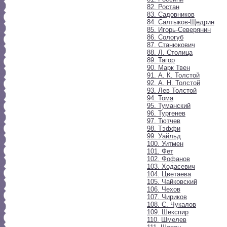
82. Ростан
83. Садовников
84. Салтыков-Щедрин
85. Игорь-Северянин
86. Сологуб
87. Станюкович
88. Л. Столица
89. Тагор
90. Марк Твен
91. А. К. Толстой
92. А. Н. Толстой
93. Лев Толстой
94. Тома
95. Туманский
96. Тургенев
97. Тютчев
98. Тэффи
99. Уайльд
100. Уитмен
101. Фет
102. Фофанов
103. Ходасевич
104. Цветаева
105. Чайковский
106. Чехов
107. Чириков
108. С. Чукалов
109. Шекспир
110. Шмелев