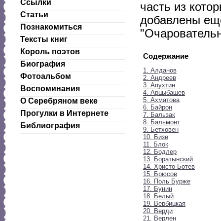
Ссылки
часть из котор
Статьи
добавлены еще
Познакомиться
"Очаровательн
Тексты книг
Король поэтов
Содержание
Биография
1. Алданов
Фотоальбом
2. Андреев
3. Апухтин
Воспоминания
4. Арцыбашев
5. Ахматова
О Серебряном веке
6. Байрон
Прогулки в Интернете
7. Бальзак
8. Бальмонт
Библиография
9. Бетховен
10. Бизе
11. Блок
12. Бодлер
13. Боратынский
14. Христо Ботев
15. Брюсов
16. Поль Бурже
17. Бунин
18. Белый
19. Вербицкая
20. Верди
21. Верлен