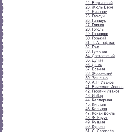
22. Вертинский
23. Жюль Верн
24. Виснапу
25. Гамсун
26. Гиппиус
27. Глинка
28. Гоголь
29. Гончаров
30. Горький
31. Т. А. Гофман
32. Григ
33. Гумилев
34. Достоевский
35. Дучич
36. Дюма
37. Есенин
38. Жеромский
39. Зощенко
40. А.Н. Иванов
41. Вячеслав Иванов
42. Георгий Иванов
43. Инбер
44. Келлерман
45. Киплинг
46. Кольцов
47. Конан Дойль
48. Ф. Круут
49. Кузмин
50. Куприн
51. С. Лагерлёв