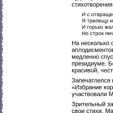
стихотворения
И с отвраще
Я трепещу и
И горько жа
Но строк пе
На несколько 
аплодисментов
медленно спус
президиуме. Б
красивой, чес
Запечатлелся 
«Избрание кор
участвовали М
Зрительный за
свои стихи. М