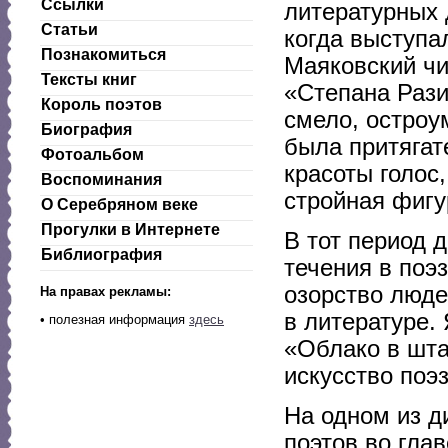
Ссылки
литературных 
Статьи
когда выступа
Познакомиться
Маяковский чи
Тексты книг
«Степана Рази
Король поэтов
смело, остроу
Биография
была притягат
Фотоальбом
красоты голос
Воспоминания
стройная фигу
О Серебряном веке
Прогулки в Интернете
В тот период 
Библиография
течения в поэ
озорство люде
На правах рекламы:
в литературе.
•
полезная информация
здесь
«Облако в шта
искусство поэз
На одном из д
поэтов во гла