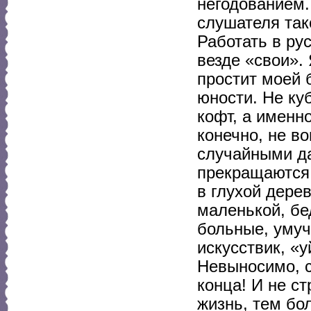
негодованием.
слушателя так
Работать в ру
везде «свои». 
простит моей 
юности. Не к
кофт, а именно
конечно, не в
случайными д
прекращаются,
в глухой дере
маленькой, бе
больные, умуч
искусствик, «
Невыносимо, с
конца! И не с
жизнь, тем бо