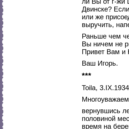
ли Вы от г-жи 
Двинске? Если
или же присое
выручить, нап
Раньше чем че
Вы ничем не ри
Привет Вам и 
Ваш Игорь.
***
Toila, 3.IХ.1934
Многоуважаем
вернувшись ле
половиной мес
время на бере