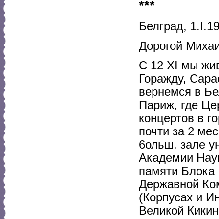
***
Белград, 1.I.19
Дорогой Миха
С 12 XI мы жив
Горажду, Сара
вернемся в Бе
Париж, где Це
концертов в го
почти за 2 мес
6ольш. зале ун
Академии Наук
памяти Блока 
Державной Ком
(Корпусах и И
Великой Кикин