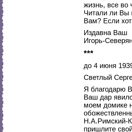
жизнь, все во 
Читали ли Вы 
Вам? Если хот
Издавна Ваш
Игорь-Северян
***
до 4 июня 1939
Светлый Серге
Я благодарю В
Ваш дар явилс
моем домике н
обожествленны
Н.А.Римский-К
пришлите свой