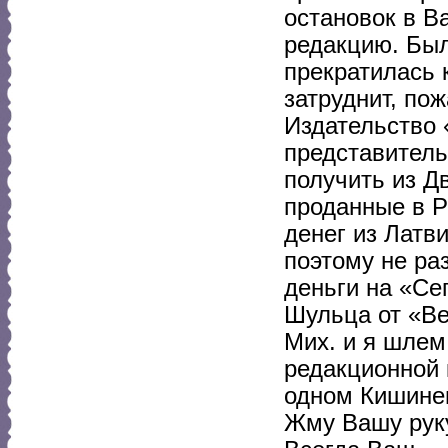
остановок в Ва
редакцию. Был
прекратилась 
затруднит, по
Издательство 
представитель
получить из Д
проданные в Р
денег из Латв
поэтому не ра
деньги на «Сег
Шульца от «Ве
Мих. и я шлем
редакционной 
одном Кишинев
Жму Вашу рук