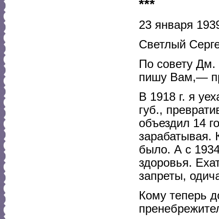
***
23 января 1939
Светлый Серге
По совету Дм.
пишу Вам,— пр
В 1918 г. я у
губ., преврати
объездил 14 го
зарабатывая. 
было. А с 1934
здоровья. Ехат
запреты, одич
Кому теперь д
пренебрежител