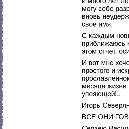
и много лет л
могу себе раз
вновь неудерж
свое имя.
С каждым новы
приближаюсь к
этом отчет, ос
И вот мне хоч
простого и ис
прославленном
месяца жизни 
упояющей!..
Игорь-Северя
ВCE ОНИ ГОВ
Сергею Васил