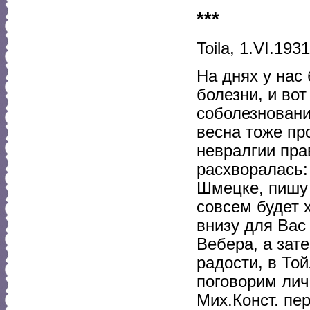
***
Toila, 1.VI.1931
На днях у нас
болезни, и во
соболезновани
весна тоже пр
невралгии пра
расхворалась:
Шмецке, пишу 
совсем будет 
внизу для Вас
Вебера, а зат
радости, в То
поговорим лич
Мих.Конст. пе