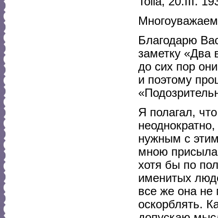
Toila, 20.III. 19
Многоуважаем
Благодарю Вас
заметку «Два в
до сих пор он
и поэтому про
«Подозрительн
Я полагал, что
неоднократно,
нужным с этим 
мною присылае
хотя бы по по
именитых люд
все же она не
оскорблять. К
допускаю мысл