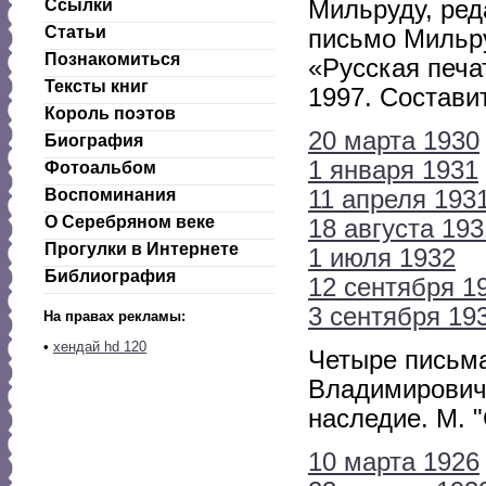
Ссылки
Мильруду, ред
Статьи
письмо Мильру
Познакомиться
«Русская печат
Тексты книг
1997. Состави
Король поэтов
20 марта 1930
Биография
1 января 1931
Фотоальбом
Воспоминания
11 апреля 193
О Серебряном веке
18 августа 193
Прогулки в Интернете
1 июля 1932
Библиография
12 сентября 1
3 сентября 19
На правах рекламы:
•
хендай hd 120
Четыре письма
Владимировичу
наследие. М. "
10 марта 1926