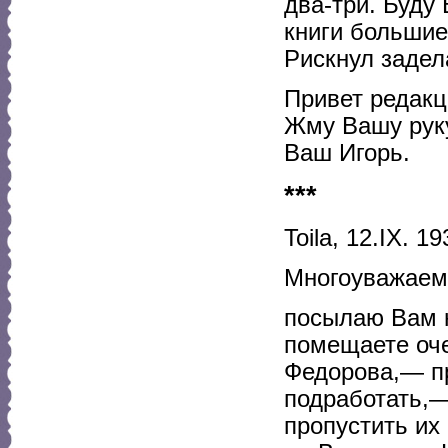
два-три. Буду
книги большие
Рискнул задел
Привет редакц
Жму Вашу рук
Ваш Игорь.
***
Toila, 12.IX. 19
Многоуважаем
посылаю Вам н
помещаете оче
Федорова,— пр
подработать,—
пропустить их