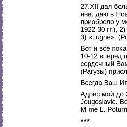
27.XII дал бол
янв. даю в Но
приобрело у м
1922-30 гг.), 
3) «Lugne». (Ро
Вот и все пока
10-12 вперед 
сердечный Вам
(Рагузы) прис
Всегда Ваш Иг
Адрес мой до 
Jougoslavie. Be
M-me L. Potur
***