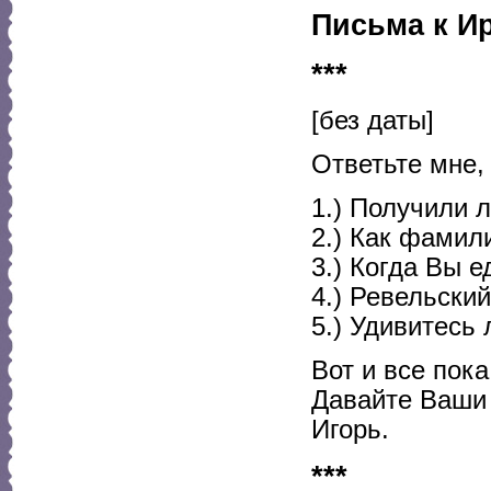
Письма к И
***
[без даты]
Ответьте мне,
1.) Получили 
2.) Как фамил
3.) Когда Вы е
4.) Ревельски
5.) Удивитесь 
Вот и все пока
Давайте Ваши 
Игорь.
***