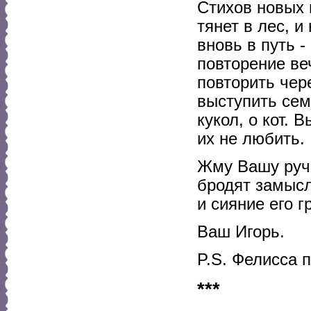
Стихов новых 
тянет в лес, 
вновь в путь -
повторение ве
повторить чере
выступить сем
кукол, о кот. 
их не любить.
Жму Вашу ручк
бродят замысл
и сияние его г
Ваш Игорь.
P.S. Фелисса 
***