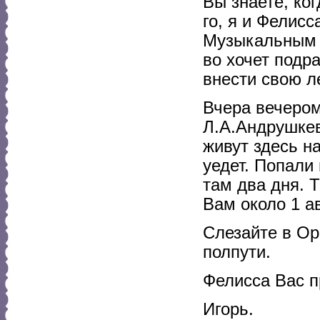
Вы знаете, ког
го, я и Фелис
Музыкальным О
во хочет подра
внести свою л
Вчера вечером
Л.А.Андрушке
живут здесь на
уедет. Попали
там два дня. Т
Вам около 1 ав
Слезайте в Ор
полпути.
Фелисса Вас п
Игорь.