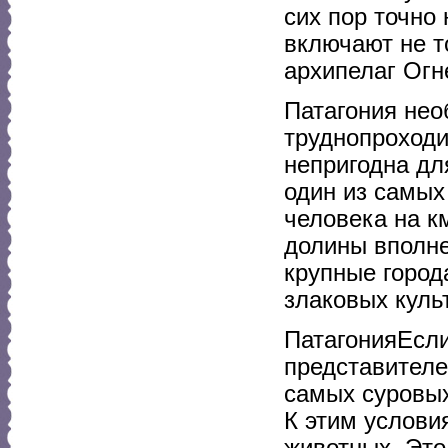
сих пор точно
включают не т
архипелаг Огн
Патагония нео
труднопроходи
непригодна дл
один из самых
человека на к
долины вполне
крупные город
злаковых куль
ПатагонияЕсли
представителе
самых суровых
К этим услов
животных. Это