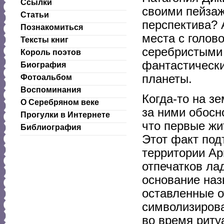
Ссылки
своими пейзаж
Статьи
перспектива? 
Познакомиться
места с голо
Тексты книг
серебристыми
Король поэтов
фантастически
Биография
планеты.
Фотоальбом
Воспоминания
Когда-то на з
О Серебряном веке
за ними обосн
Прогулки в Интернете
что первые жи
Библиография
Этот факт под
территории Ар
отпечатков ла
основание наз
оставленные о
символизирова
во время риту