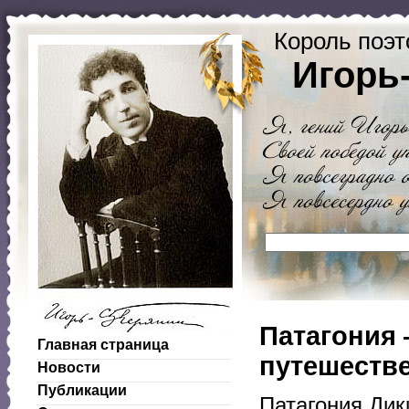
Король поэт
Игорь
Патагония 
Главная страница
путешеств
Новости
Публикации
Патагония Дик