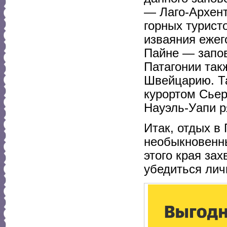
— Лаго-Архент
горных турист
изваяния ежег
Пайне — запов
Патагонии та
Швейцарию. Та
курортом Сьер
Науэль-Уапи р
Итак, отдых в
необыкновенны
этого края зах
убедиться лич