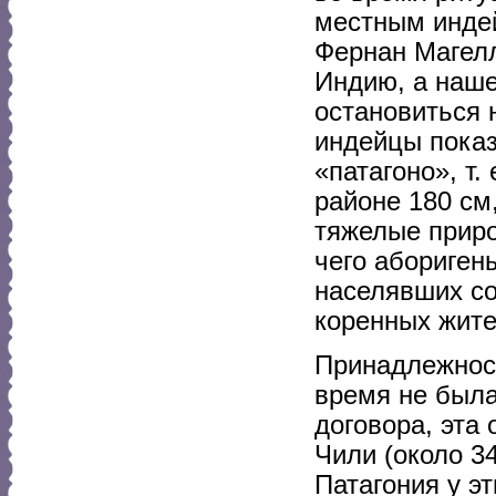
местным индей
Фернан Магелла
Индию, а наше
остановиться 
индейцы показ
«патагоно», т.
районе 180 см
тяжелые приро
чего абориген
населявших со
коренных жите
Принадлежност
время не была
договора, эта
Чили (около 34
Патагония у эт