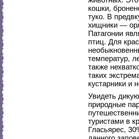
кошки, бронен
туко. В предв
хищники — орл
Патагонии явл
птиц. Для кра
необыкновенны
температур, л
также нехватк
таких экстрем
кустарники и 
Увидеть дикую
природные пар
путешественни
туристами в к
Гласьярес, 30
данного запов