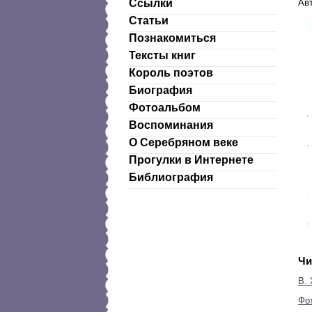
Ав
Ссылки
Статьи
Познакомиться
Тексты книг
Король поэтов
Биография
Фотоальбом
Воспоминания
О Серебряном веке
Прогулки в Интернете
Библиография
Чи
В.
Фо