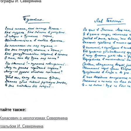
тографы И. Северянина
тайте также:
 Ходасевич о неологизмах Северянина
тоальбом И. Северянина