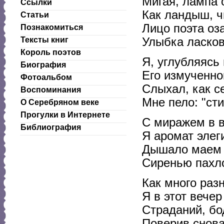
Мигая, лампа 
Ссылки
Как ландыш, ч
Статьи
Лицо поэта оз
Познакомиться
Улыбка ласков
Тексты книг
Король поэтов
Я, углубляясь
Биография
Его измученно
Фотоальбом
Слыхал, как с
Воспоминания
Мне пело: "сти
О Серебряном веке
Прогулки в Интернете
С миражем в 
Библиография
Я аромат элег
Дышало маем о
Сиренью пахло
Как много ра
Я в этот вечер
Страданий, бо
Поверив снова