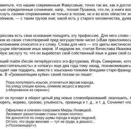
заметьте, что нашим современным Фамусовым, точно так же, как и дост
ько определенные сочинения, напр., поэзия Пушкина, что ли, а книги в
снуть своими откровениями не только в поэзии, но и во всех областях з
бников, — с таким грузом книг, какой есть у старого человечества, дума
Брюсова есть свои основания поощрять эту профессию. Для него слово 
ом из своих стихотворений пред могуществом чисел («Вам преклоняюсь,
клонением относится и к слову. Слова для него — это цветы мистическо
сущие обетование иных миров. И недаром же, считая Вячеслава Иванова
бую заслугу то, что он выработал свой собственный язык и даже свой с
ший maitre d'ecole петербургского эго-футуризма, Игорь Северянин, ко
мостоятельность» и «отвагу» еще два года тому назад, познакомившись
ещает нам подарить, вместе с изысканно-тонкими блюдами старо-францу
к. В «Громокипящем кубке» своей поэзии он пишет:
Пора популярить изыски, утончиться вкусам народа,
На улицу специи кухонь, огимнив эксцесс в вирэле!
(«Мороженое из сирени»)
от он пускает в оборот целый ряд новых словообразований: окалошить, 
ореть, морево, грозово, улыбность, провинца и т. д., и т. д. Сочиняет «
Офиалчен и олилиен озерзамок Мирры Лохвицкой.
Лиловеют разнотонами станы тонких поэтесс.
Не доносятся по озеру шумы города и вздох людской,
Оттого, что груди женские — тут не груди, а дюшесс...
(«Поэзоконцерт»).