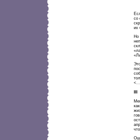
Ес
со 
скр
их 
Но 
неп
ск
«л
«Ли
Эт
пос
соб
тол
<..
III
Мен
как
жи
гов
ост
ап
чт
Ош