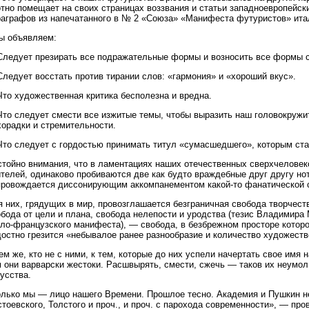
тно помещает на своих страницах воззвания и статьи западноевропейски
раграфов из напечатанного в № 2 «Союза» «Манифеста футуристов» ита
ы объявляем:
 Следует презирать все подражательные формы и возносить все формы 
Следует восстать против тирании слов: «гармония» и «хороший вкус».
Что художественная критика бесполезна и вредна.
Что следует смести все изжитые темы, чтобы выразить наш головокружи
хорадки и стремительности.
 Что следует с гордостью принимать титул «сумасшедшего», которым ст
тойно внимания, что в ламентациях наших отечественных сверхчеловеко
ителей, одинаково пробиваются две как будто враждебные друг другу но
провождается диссонирующим аккомпанементом какой-то фанатической с
 них, грядущих в мир, провозглашается безграничная свобода творчеств
бода от цели и плана, свобода нелепости и уродства (тезис Владимира 
ало-французского манифеста), — свобода, в безбрежном просторе котор
остно грезится «небывалое ранее разнообразие и количество художеств
ем же, кто не с ними, к тем, которые до них успели начертать свое имя
м они варварски жестоки. Расшвырять, смести, сжечь — таков их неумо
усства.
олько мы — лицо нашего Времени. Прошлое тесно. Академия и Пушкин н
тоевского, Толстого и проч., и проч. с парохода современности», — п