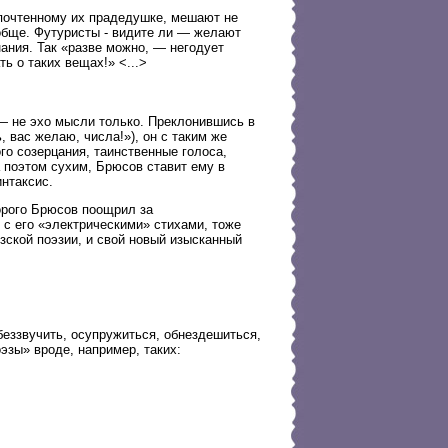
опочтенному их прадедушке, мешают не
ообще. Футуристы - видите ли — желают
нания. Так «разве можно, — негодует
ть о таких вещах!» <...>
— не эхо мысли только. Преклонившись в
 вас желаю, числа!»), он с таким же
го созерцания, таинственные голоса,
 поэтом сухим, Брюсов ставит ему в
интаксис.
торого Брюсов поощрил за
 с его «электрическими» стихами, тоже
зской поэзии, и свой новый изысканный
беззвучить, осупружиться, обнездешиться,
поэзы» вроде, например, таких: