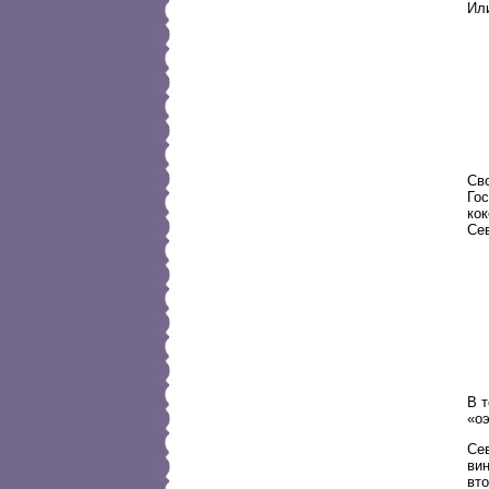
Ил
Св
Гос
кок
Се
В т
«о
Се
вин
вто