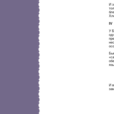
И 
тол
бле
Хле
IV
У 
одн
пре
не
осо
Быв
«са
об
язы
И в
зам