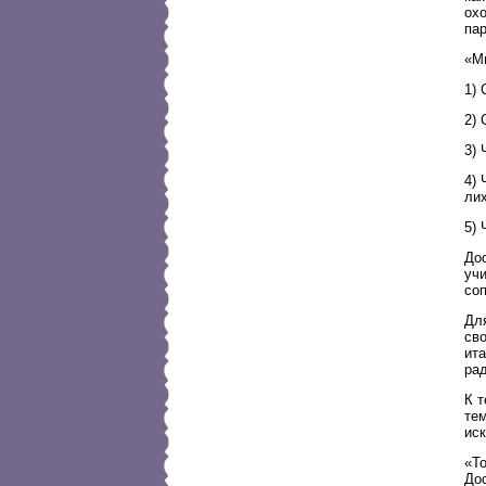
охо
па
«М
1)
2) 
3) 
4) 
ли
5)
Дос
уч
со
Для
сво
ит
рад
К т
те
иск
«Т
Дос