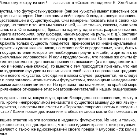
 большому костру из книг! — завывает в «Союзе молодежи» В. Хлебников
пустим, что футуристы-художники (они же кубисты) имеют известные ос
картинные галереи. Они поставили себе задачей создать новую живопись
ществовавшей и существующей. Они намерены показать нам в своих карт
роде, но также и то, что мы знаем о ней, — не только, скажем, лицо чел
ылок его. Они намерены, бросая на картину одни лишь разрозненные впе
ущего автомобиля, руку шофера, нажимающую на руль, и т. д.), застави
дельным намекам синтетическую картину движения. Они намерены освоб
бражать только сущность предметов, пренебрегая их индивидуальными при
уристы-художники как-никак, но ставят себе определенные, хотя, быть 
 осуществления которых им необходимо приучить и себя, и зрителя к ц
приемлемых условностей. И если предположить, что первые же опыты ф
влетворительные для новых принципов показания (а это предположить н
ню и чернильные кляксы), то вместе с тем приходится признать, что нал
ми художники-футуристы воспитывают свой глаз в направлении традицио
ехи нового искусства. Отсюда ни в каком случае, разумеется, не следует
е и предлагалось итальянскими футуристами, желающими немедленного
акими завоеваниями мечте. Но при всем том мы можем, по крайней мере
приязненное отношение этих новаторов-мечтателей к нашим общепризна
футуристы-поэты, какую иную, кроме беспредельного своеволия, мечту 
го, кроме «непреодолимой ненависти к существовавшему до них языку»,
туристов, намерены они смести с «Парохода современности» и предать
лстых? Каким новым достижениям в области слова могли бы помешать им
ищите ответов на эти вопросы в изданиях футуристов. Их нет, и только,
ерхчеловеков, вы догадаетесь, что свою идиосинкразию к литературным
деляют с такою же идиосинкразией своего предка Фамусова: «Уж коли з
ечь».