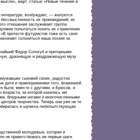
. мысли», март, статью «Новые течения в
 литературе, возбуждает, — жалуется
и бессмысленность их произведений; их
кого отношения заслуживает группа
едливее попытаться понять их стремления
). «В протесте футуристов тоже есть своя
 начинает склоняться наша поэзия за
чайший Федор Сологуб и приторными
изную, дразнящую и раздражающую музу
озмужавших сыновей своих, радостно
е дети и правопреемники того, блаженной
я были, вместе с другими, и Брюсов, и
 возраста, за которой казались им
ми, бледными ногами и многочисленными
центров творчества. Теперь они уже не те
 собиралась и шумела любопытствующая
родственной молодежью, которая и
ли не приветствовать ее первые шаги: