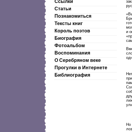
Ссылки
зак
рус
Статьи
«Вы
Познакомиться
Брю
гот
Тексты книг
мо
Король поэтов
и о
«пр
Биография
сам
Фотоальбом
Вм
Воспоминания
сл
одн
О Серебряном веке
Прогулки в Интернете
Нет
Библиография
пр
пам
Сол
со
дру
ли
ул
Но
лоз