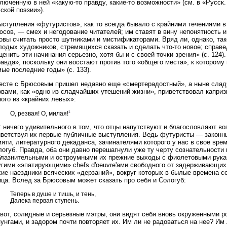
люченную в ней «какую-то правду, какие-то возможности» (см. в «Русск
ской поэзии»).
ступления «футуристов», как то всегда бывало с крайними течениями в
сов, — смех и негодование читателей; им ставят в вину непонятность 
овы считать просто шутниками и мистификаторами. Вряд ли, однако, та
лодых художников, стремящихся сказать и сделать что-то новое; справ
ценить эти начинания серьезно, хотя бы и с своей точки зрения» (с. 124
авда», поскольку они восстают против того «общего места», к которому
ые последние годы» (с. 133).
есте с Брюсовым пришел недавно еще «смертерадостный», а ныне слад
овами, как «одно из сладчайших утешений жизни», приветствовал капр
ого из «крайних левых»:
1
О, резвая! О, милая!
 ничего удивительного в том, что отцы напутствуют и благословляют в
иветствуя их первые публичные выступления. Ведь футуристы — законны
яти, литературного декаданса, зачинателями которого у нас в свое врем
огуб. Правда, оба они давно перешагнули уже ту черту сознательности и
блазнительными и остроумными их прежние выходы с фиолетовыми рука
гими «эпатирующими» chefs d'oeuvre'ами свободного от задерживающих 
хие наездники всяческих «дерзаний», вокруг которых в былые времена
ица. Вслед за Брюсовым может сказать про себя и Сологуб:
Теперь в душе и тишь, и тень,
Далека первая ступень.
 вот, солидные и серьезные мэтры, они видят себя вновь окруженными 
унгами, и задором почти повторяет их. Им ли не радоваться на нее? Им 