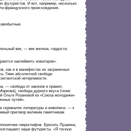
х футуристов. И вот, например, несколько
ло-французского происхождения.
самобытные.
тельный век, — век железа, гордости,
араются заклеймить новаторов».
в, как и в манифестах их заграничных
ты. Гимн абсолютной свободе
ектантской нетерпимости.
а, — свобода от законов и правил,
Маркова), свобода дурного вкуса (тезис
ой Ольге Розановой из «Союза молодежи»
енных путей».
 на скрижалях литературы и живописи, — к
лимый приговор великим памятникам
епонятнее гиероглифов. Бросить Пушкина,
ровозглашают наши футуристы. «Я тоскую