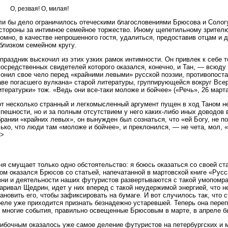
О, резвая! О, милая!
ли бы дело ограничилось отеческими благословениями Брюсова и Сологу
стороны за интимное семейное торжество. Иному щепетильному зрителю 
омно, в качестве непрошенного гостя, удалиться, предоставив отцам и 
близком семейном кругу.
праздник выскочил из этих узких рамок интимности. Он привлек к себе т
осредственных свидетелей которого оказался, конечно, и Тан, — всюду
лонил свое чело перед «крайними левыми» русской поэзии, противопост
аве погасшего вулкана» старой литературы, группирующейся вокруг Все
тературки» тож. «Ведь они все-таки моложе и бойчее» («Речь», 26 марта)
от несколько странный и легкомысленный аргумент пущен в ход Таном н
пешности, но и за полным отсутствием у него каких-либо иных доводов
рании «крайних левых», он вынужден был сознаться, что «ей Богу, не п
ько, что люди там «моложе и бойчее», и преклонился, — не чета, мол, 
.>
я смущает только одно обстоятельство: я боюсь оказаться со своей ст
ом оказался Брюсов со статьей, напечатанной в мартовской книге «Русс
зни и деятельности наших футуристов развертываются с такой умопомрач
аривал Щедрин, идет у них вперед с такой неудержимой энергией, что н
ановить его, чтобы зафиксировать на бумаге. И вот случилось так, что 
реле уже приходится признать безнадежно устаревшей. Теперь она пере
о многие события, правильно освещенные Брюсовым в марте, в апреле б
ибочным оказалось уже самое деление футуристов на петербургских и 