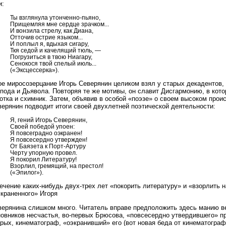
и:
Ты взглянула утонченно-пьяно,
Прищемляя мне сердце зрачком...
И вонзила стрелу, как Диана,
Отточив острие языком...
И поплыл я, вдыхая сигару,
Ткя седой и качелящий тюль, —
Погрузиться в твою Ниагару,
Сенокося твой спелый июль...
(«Эксцессерка»).
ое миросозерцание Игорь Северянин целиком взял у старых декадентов,
пода и Дьявола. Повторяя те же мотивы, он славит Дисгармонию, в кото
отка и схимник. Затем, объявив в особой «поэзе» о своем высоком про
верянин подводит итоги своей двухлетней поэтической деятельности:
Я, гений Игорь Северянин,
Своей победой упоен:
Я повсеградно оэкранен!
Я повсесердно утвержден!
От Баязета к Порт-Артуру
Черту упорную провел.
Я покорил Литературу!
Взорлил, гремящий, на престол!
(«Эпилог»).
ечение каких-нибудь двух-трех лет «покорить литературу» и «взорлить н
экраненного» Игоря
верянина слишком много. Читатель вправе предположить здесь манию ве
овников несчастья, во-первых Брюсова, «повсесердно утвердившего» пр
рых, кинематограф, «оэкранивший» его (вот новая беда от кинематографа