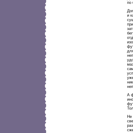
по
До
и 
су
при
зат
бег
от
изо
фут
для
не
удо
маз
са
усп
уж
ник
не
А 
ино
фу
То
Не 
св
раз
сж