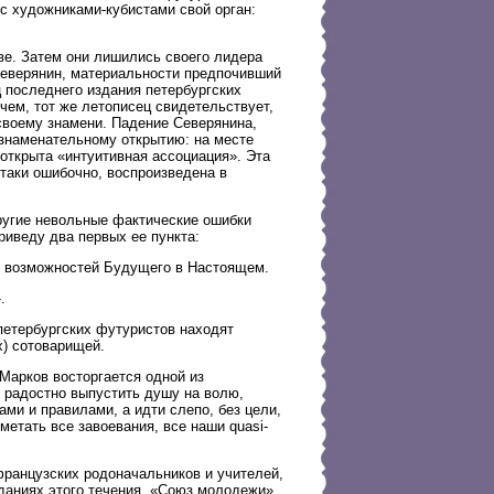
 с художниками-кубистами свой орган:
ве. Затем они лишились своего лидера
Северянин, материальности предпочивший
 последнего издания петербургских
чем, тот же летописец свидетельствует,
своему знамени. Падение Северянина,
 знаменательному открытию: на месте
открыта «интуитивная ассоциация». Эта
таки ошибочно, воспроизведена в
ругие невольные фактические ошибки
риведу два первых ее пункта:
ию возможностей Будущего в Настоящем.
.
петербургских футуристов находят
х) сотоварищей.
Марков восторгается одной из
 радостно выпустить душу на волю,
ами и правилами, а идти слепо, без цели,
етать все завоевания, все наши quasi-
ранцузских родоначальников и учителей,
зданиях этого течения. «Союз молодежи»