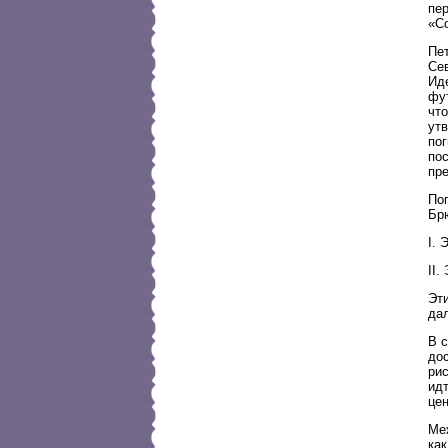
пер
«С
Пет
Се
Ид
фут
чт
утв
по
по
пр
По
Брю
I.
II.
Эт
да
В 
до
рис
идт
цен
Ме
ка