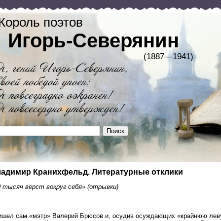
Король поэтов
Игорь-Северянин
(1887—1941)
адимир Кранихфельд. Литературные отклики
0 тысяч верст вокруг себя» (отрывки)
ишел сам «мэтр» Валерий Брюсов и, осудив осуждающих «крайнюю леву