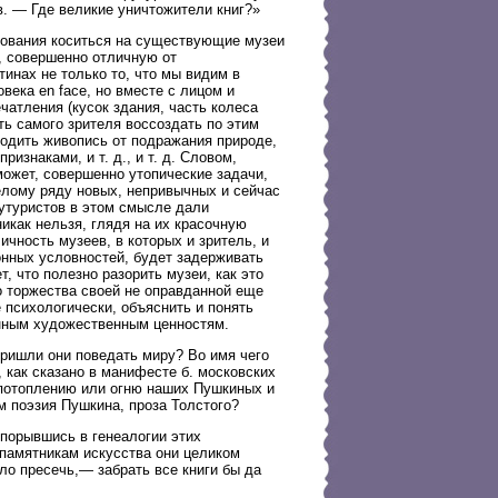
. — Где великие уничтожители книг?»
нования коситься на существующие музеи
, совершенно отличную от
инах не только то, что мы видим в
овека en face, но вместе с лицом и
чатления (кусок здания, часть колеса
ть самого зрителя воссоздать по этим
одить живопись от подражания природе,
знаками, и т. д., и т. д. Словом,
может, совершенно утопические задачи,
елому ряду новых, непривычных и сейчас
утуристов в этом смысле дали
икак нельзя, глядя на их красочную
ичность музеев, в которых и зритель, и
нных условностей, будет задерживать
, что полезно разорить музеи, как это
 торжества своей не оправданной еще
 психологически, объяснить и понять
нным художественным ценностям.
пришли они поведать миру? Во имя чего
 как сказано в манифесте б. московских
 потоплению или огню наших Пушкиных и
 поэзия Пушкина, проза Толстого?
 порывшись в генеалогии этих
 памятникам искусства они целиком
ло пресечь,— забрать все книги бы да