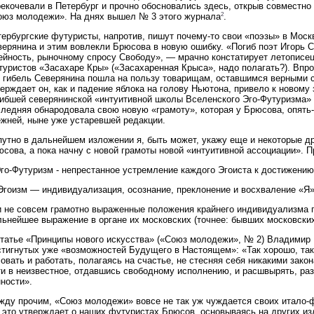
екочевали в Петербург и прочно обосновались здесь, открыв совместно
2
оюз молодежи». На днях вышел № 3 этого журнала
.
ербургские футуристы, напротив, пишут почему-то свои «поэзы» в Моск
верянина и этим вовлекли Брюсова в новую ошибку. «Погиб поэт Игорь 
ейность, рыночному спросу Свободу», — мрачно констатирует летописец
уристов «Засахаре Кры» («Засахаренная Крыса», надо полагать?). Впро
о гибель Северянина пошла на пользу товарищам, оставшимся верными 
ерждает он, как и падение яблока на голову Ньютона, привело к новому
гибшей северянинской «интуитивной школы Вселенского Эго-Футуризма» 
следняя обнародовала свою новую «грамоту», которая у Брюсова, опять-
ежней, ныне уже устаревшей редакции.
путно в дальнейшем изложении я, быть может, укажу еще и некоторые д
сова, а пока начну с новой грамоты новой «интуитивной ассоциации». П
 Эго-Футуризм - непрестанное устремление каждого Эгоиста к достижен
 Эгоизм — индивидуализация, осознание, преклонение и восхваление «Я»
и не совсем грамотно выраженные положения крайнего индивидуализма 
льнейшее выражение в органе их московских (точнее: бывших московски
статье «Принципы нового искусства» («Союз молодежи», № 2) Владимир 
стигнутых уже «возможностей Будущего в Настоящем»: «Так хорошо, так
овать и работать, полагаясь на счастье, не стесняя себя никакими закон
и в неизвестное, отдавшись свободному исполнению, и расшвырять, разм
ности».
жду прочим, «Союз молодежи» вовсе не так уж чуждается своих итало-ф
к это утверждает о наших футуристах Брюсов, основываясь на других и