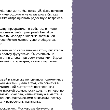
ба, оно могло бы, пожалуй, быть принято
ничего другого не оставалось бы, как
детям отпраздновать радостную встречу в
олпу, превратился в событие, в числе
 поспевающий, проворный Тан. И он
авив их молодую энергию застывшей
российского литературного общества,
...
е только по свойственной этому писателю
 в пользу футуризма. Очутившись на
онял ни слова, при всем желании». Видел
«нашей Литературке, заживо мертвой».
атьей в таком же неприятном положении, в
кой мысли». Дело в том, что события в
ительной быстротой; прогресс, как
ет никакой возможности хоть на мгновение
статью Брюсова, напечатанную в марте, в
полнена фактическими ошибками, потому
ыли выворочены наизнанку.
московских. Московские футуристы