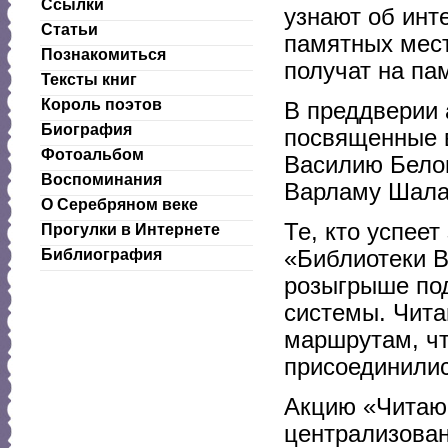
Ссылки
узнают об инт
Статьи
памятных мест
Познакомиться
получат на па
Тексты книг
Король поэтов
В преддверии 
Биография
посвященные 
Фотоальбом
Василию Белов
Воспоминания
Варламу Шала
О Серебряном веке
Те, кто успее
Прогулки в Интернете
«Библиотеки В
Библиография
розыгрыше под
системы. Чит
маршрутам, ч
присоединилис
Акцию «Читающ
централизован