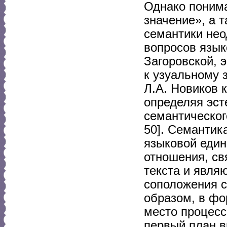
Однако понима
значение», а 
семантики нео
вопросов язык
Загоровской, 
к узуальному 
Л.А. Новиков 
определяя эст
семантическог
50]. Семантик
языковой един
отношения, св
текста и явля
соположения с
образом, в фо
место процесс
первый план в