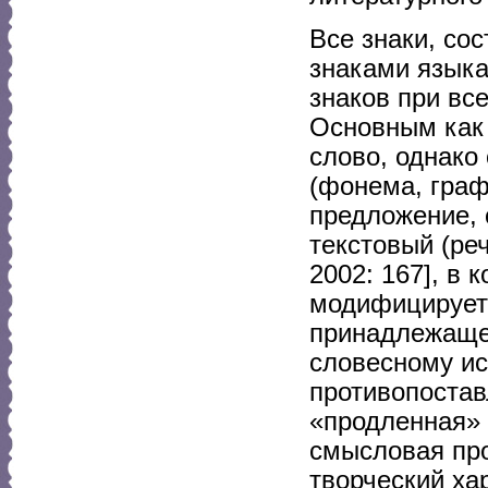
Все знаки, со
знаками языка
знаков при вс
Основным как 
слово, однако
(фонема, граф
предложение, 
текстовый (ре
2002: 167], в 
модифицируетс
принадлежаще
словесному ис
противопостав
«продленная» 
смысловая про
творческий ха