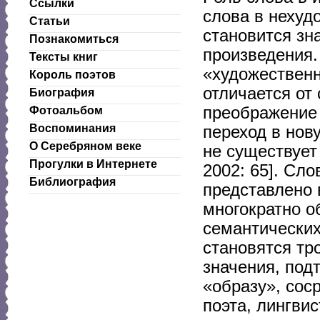
Ссылки
слова в нехуд
Статьи
становится зн
Познакомиться
произведения.
Тексты книг
«художественн
Король поэтов
отличается от 
Биография
преображение 
Фотоальбом
Воспоминания
переход в нов
О Серебряном веке
не существует
Прогулки в Интернете
2002: 65]. Сл
Библиография
представлено 
многократно о
семантических
становятся тр
значения, под
«образу», сос
поэта, лингви