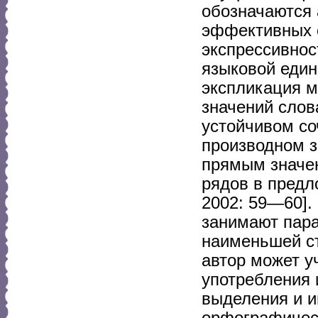
обозначаются 
эффективных с
экспрессивнос
языковой еди
экспликация м
значений слов
устойчивом со
производном з
прямым значе
рядов в предл
2002: 59—60].
занимают пара
наименьшей ст
автор может у
употребления 
выделения и и
орфографическ