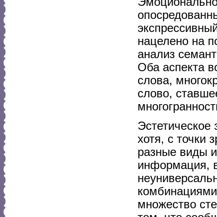
Эмоциональное
опосредованны
экспрессивный
нацелено на п
анализ семант
Оба аспекта в
слова, многокр
слово, ставше
многогранност
Эстетическое 
хотя, с точки 
разные виды и
информация, в
неуниверсаль
комбинациями 
множество сте