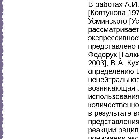
В работах А.И
[Ковтунова 197
Усминского [У
рассматривает
экспрессивнос
представлено в
Федорук [Галк
2003], В.А. Ку
определению В
ненейтральнос
возникающая з
использования
количественно
в результате 
представлени
реакции рецип
понимании экс