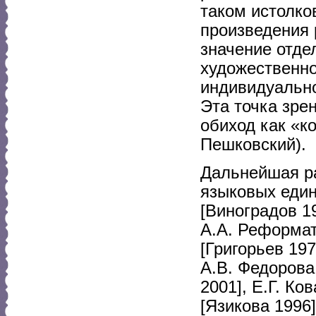
таком истолко
произведения 
значение отде
художественно
индивидуально
Эта точка зре
обиход как «к
Пешковский).
Дальнейшая ра
языковых един
[Виноградов 19
А.А. Реформат
[Григорьев 197
А.В. Федорова
2001], Е.Г. Ко
[Язикова 1996]