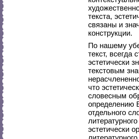
художественно
текста, эстет
связаны и зна
конструкции.
По нашему уб
текст, всегда
эстетически з
текстовым зна
нерасчлененно
что эстетичес
словесным обр
определению В
отдельного сло
литературного
эстетически о
литературного