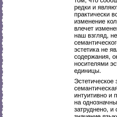
том, что сооб
редки и являю
практически в
изменение кол
влечет измене
наш взгляд, н
семантическог
эстетика не я
содержания, о
носителями эс
единицы.
Эстетическое 
семантическая
интуитивно и 
на однозначны
затруднено, и
значение язык