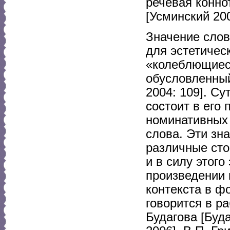
речевая конно
[Усминский 200
Значение слов
для эстетичес
«колеблющиеся
обусловленный
2004: 109]. С
состоит в его
номинативных 
слова. Эти зн
различные сто
и в силу этог
произведении 
контекста в ф
говорится в ра
Будагова [Буда