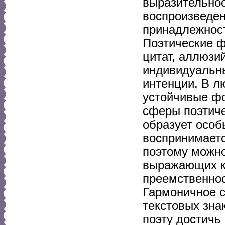
выразительнос
воспроизведен
принадлежност
Поэтические ф
цитат, аллюзи
индивидуальны
интенции. В л
устойчивые фо
сферы поэтиче
образует особ
воспринимаетс
поэтому можно
выражающих к
преемственнос
Гармоничное с
текстовых зна
поэту достичь