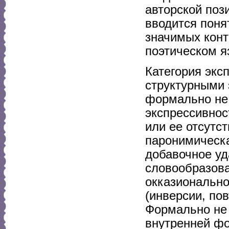
авторской поз
вводится поня
значимых конт
поэтическом яз
Категория экс
структурными 
формально не
экспрессивнос
или ее отсутс
паронимическа
добавочное уд
словообразов
окказионально
(инверсии, пов
Формально не 
внутренней фо