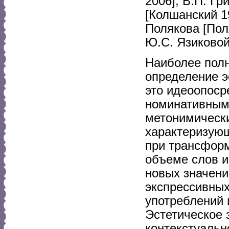
2006], В.П. Гр
[Колшанский 1
Полякова [Пол
Ю.С. Язиковой 
Наиболее пол
определение э
это идеоопоср
номинативным
метонимически
характеризую
при трансформ
объеме слов и
новых значени
экспрессивных
употреблений 
Эстетическое 
контекстуальн