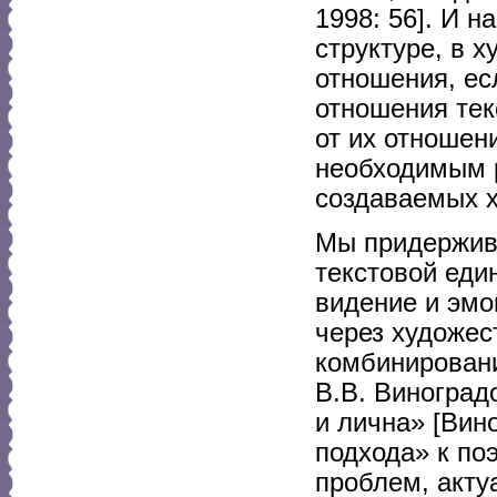
1998: 56]. И 
структуре, в х
отношения, ес
отношения тек
от их отношен
необходимым 
создаваемых х
Мы придержива
текстовой еди
видение и эмо
через художес
комбинировани
В.В. Виноград
и лична» [Вин
подхода» к по
проблем, акту