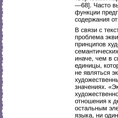
—68]. Часто в
функции пред
содержания от
В связи с тек
проблема экви
принципов худ
семантических
иначе, чем в 
единицы, кото
не являться э
художественн
значениях. «Э
художественно
отношения к д
остальным эле
языка, ни оди