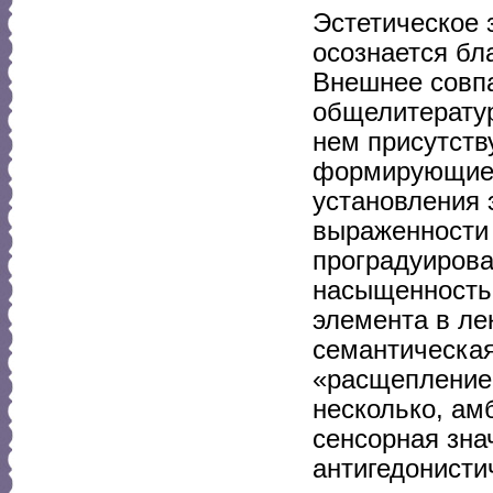
Эстетическое 
осознается бл
Внешнее совпа
общелитератур
нем присутств
формирующие о
установления 
выраженности 
проградуирова
насыщенность 
элемента в ле
семантическая
«расщепление»
несколько, ам
сенсорная зна
антигедонисти