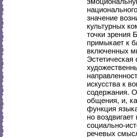
эмоциональную
национального 
значение возн
культурных ко
точки зрения 
примыкает к б
включенных мы
Эстетическая 
художественны
направленност
искусства к в
содержания. О
общения, и, к
функция языка
но воздвигает
социально-ист
речевых смысл