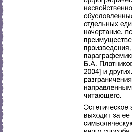
несвойственно
обусловленны
отдельных еди
начертание, п
преимуществе
произведения,
параграфемики
Б.А. Плотнико
2004] и други
разграничения
направленным
читающего.
Эстетическое 
выходит за ее
символическую
иного способа