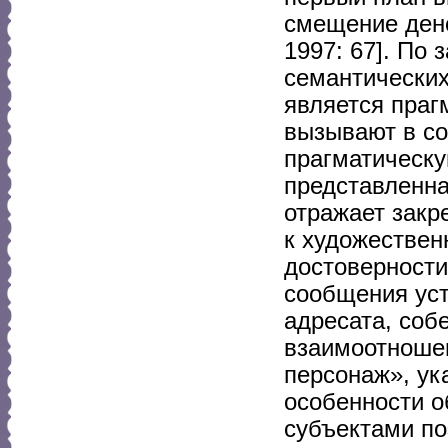
смещение дено
1997: 67]. По
семантических
является праг
вызывают в со
прагматическ
представленна
отражает закр
к художествен
достоверност
сообщения уст
адресата, соб
взаимоотношен
персонаж», ук
особенности о
субъектами по