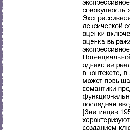
экспрессивное
совокупность 
Экспрессивное
лексической с
оценки включе
оценка выража
экспрессивное
Потенциальной
однако ее реа
в контексте, в
может повышат
семантики пре
функциональну
последняя вво
[Звегинцев 19
характеризуют
созданием кл