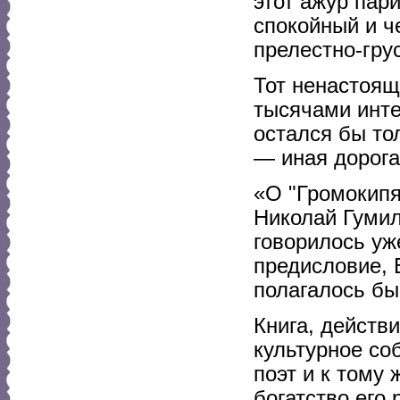
этот ажур пар
спокойный и ч
прелестно-грус
Тот ненастоящ
тысячами инте
остался бы то
— иная дорога,
«О "Громокипя
Николай Гумил
говорилось уж
предисловие, 
полагалось бы
Книга, действ
культурное со
поэт и к тому
богатство его