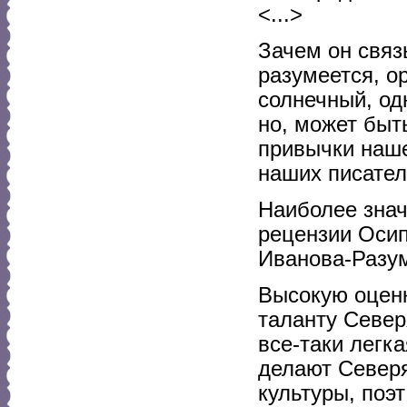
<...>
Зачем он связ
разумеется, о
солнечный, од
но, может быть
привычки наше
наших писател
Наиболее знач
рецензии Оси
Иванова-Разум
Высокую оценк
таланту Севе
все-таки легк
делают Северя
культуры, поэ