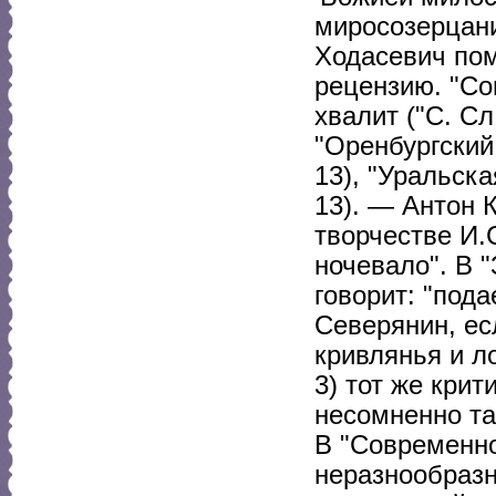
миросозерцание
Ходасевич по
рецензию. "Со
хвалит ("С. Сл
"Оренбургски
13), "Уральск
13). — Антон 
творчестве И.С
ночевало". В "
говорит: "под
Северянин, есл
кривлянья и л
3) тот же крит
несомненно та
В "Современно
неразнообразн