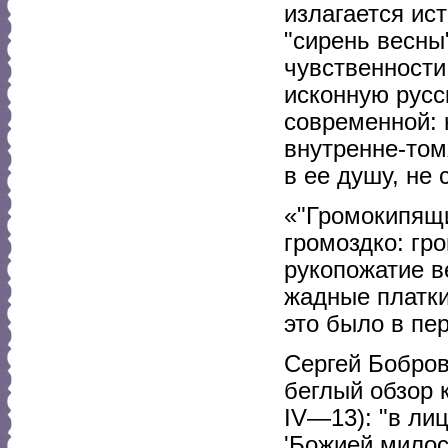
излагается ис
"сирень весны
чувственности
исконную русс
современной: 
внутренне-том
в ее душу, не
«"Громокипящи
громоздко: гр
рукопожатие в
жадные платки
это было в пе
Сергей Бобров
беглый обзор 
IV—13): "в ли
'Божией милос