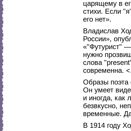
царящему в ег
стихи. Если "я
его нет».
Владислав Ход
России», опуб
«"Футурист" —
нужно прозвищ
слова "present
современна. <.
Образы поэта
Он умеет виде
и иногда, как
безвкусно, неп
временные. Да
В 1914 году Х