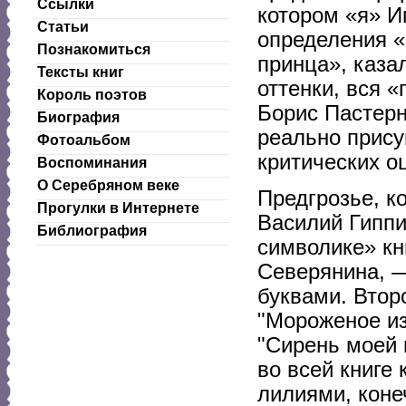
Ссылки
котором «я» И
Статьи
определения «
Познакомиться
принца», каза
Тексты книг
оттенки, вся 
Король поэтов
Борис Пастерн
Биография
реально прису
Фотоальбом
критических о
Воспоминания
О Серебряном веке
Предгрозье, к
Прогулки в Интернете
Василий Гиппи
Библиография
символике» кн
Северянина, —
буквами. Втор
"Мороженое из
"Сирень моей 
во всей книге
лилиями, коне