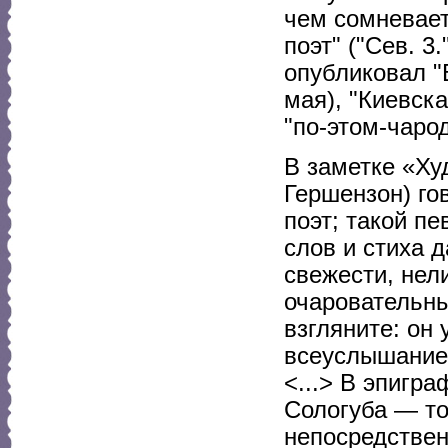
чем сомневает
поэт" ("Сев. 3
опубликовал "В
мая), "Киевска
"по-этом-чарод
В заметке «Ху
Гершензон) го
поэт; такой пе
слов и стиха 
свежести, нел
очаровательны
взгляните: он
всеуслышание:
<...> В эпигра
Сологуба — то
непосредствен