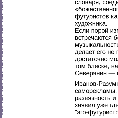
словаря, соед
«божественног
футуристов ка
художника, — 
Если порой из
встречаются б
музыкальность
делает его не 
достаточно мо
том блеске, на
Северянин — 
Иванов-Разумн
саморекламы, 
развязность и
заявил уже гд
"эго-футурист