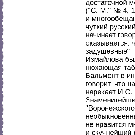
достаточной м
("С. М." № 4, 
и многообещаю
чуткий русски
начинает гово
оказывается, 
задушевные" — 
Измайлова был
нюхающая табак
Бальмонт в инт
говорит, что н
нарекает И.С.
Знаменитейший
"Воронежского 
необыкновенны
не нравится м
и скучнейший 