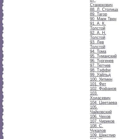
87.
Станюкович
88. Л. Столица
89. Тагор
90. Марк Твен
91. А. К.
Толстой
92. А. Н.
Толстой
93. Лев
Толстой
94. Тома
95. Туманский
96. Тургенев
97. Тютчев
98. Тэффи
99. Уайльд
100. Уитмен
101. Фет
102. Фофанов
103.
Ходасевич
104. Цветаева
105.
Чайковский
106. Чехов
107. Чириков
108. С.
Чукалов
109. Шекспир