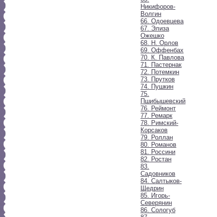
Никифоров-
Волгин
66. Одоевцева
67. Элиза
Ожешко
68. Н. Орлов
69. Оффенбах
70. К. Павлова
71. Пастернак
72. Потемкин
73. Прутков
74. Пушкин
75.
Пшибышевский
76. Реймонт
77. Ремарк
78. Римский-
Корсаков
79. Роллан
80. Романов
81. Россини
82. Ростан
83.
Садовников
84. Салтыков-
Щедрин
85. Игорь-
Северянин
86. Сологуб