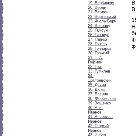
В
19. Вербицкая
20. Верди
В
21. Верлен
22. Вертинский
1
23. Жюль Верн
24. Виснапу
Н
25. Гамсун
б
26. Гиппиус
Ф
27. Глинка
28. Гоголь
Ф
29. Гончаров
30. Горький
31. Т. А.
Гофман
32. Григ
33. Гумилев
34.
Достоевский
35. Дучич
36. Дюма
37. Есенин
38. Жеромский
39. Зощенко
40. А.Н.
Иванов
41. Вячеслав
Иванов
42. Георгий
Иванов
43. Инбер