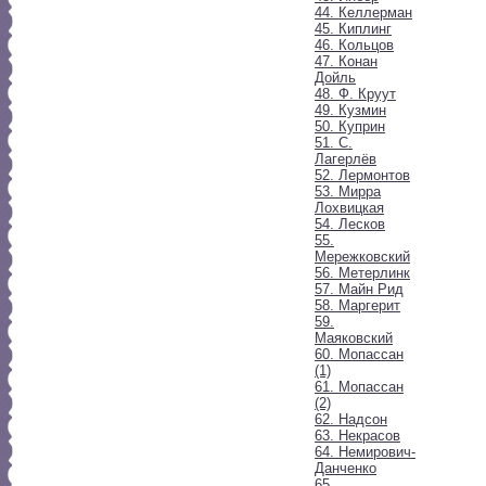
44. Келлерман
45. Киплинг
46. Кольцов
47. Конан
Дойль
48. Ф. Круут
49. Кузмин
50. Куприн
51. С.
Лагерлёв
52. Лермонтов
53. Мирра
Лохвицкая
54. Лесков
55.
Мережковский
56. Метерлинк
57. Майн Рид
58. Маргерит
59.
Маяковский
60. Мопассан
(1)
61. Мопассан
(2)
62. Надсон
63. Некрасов
64. Немирович-
Данченко
65.