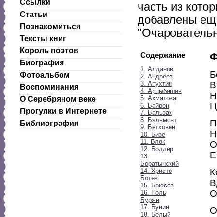
Ссылки
часть из котор
Статьи
добавлены еще
Познакомиться
"Очаровательн
Тексты книг
Король поэтов
Содержание
Ф
Биография
1. Алданов
Б
Фотоальбом
2. Андреев
3. Апухтин
В
Воспоминания
4. Арцыбашев
Н
5. Ахматова
О Серебряном веке
Ц
6. Байрон
Прогулки в Интернете
7. Бальзак
8. Бальмонт
П
Библиография
9. Бетховен
Н
10. Бизе
11. Блок
О
12. Бодлер
Е
13.
Боратынский
14. Христо
К
Ботев
В
15. Брюсов
О
16. Поль
Бурже
17. Бунин
О
18. Белый