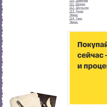
110. Шмелев
111. Шопен
112. Шульгин
113. Георг
Эберс
114. Ганс
Эверс