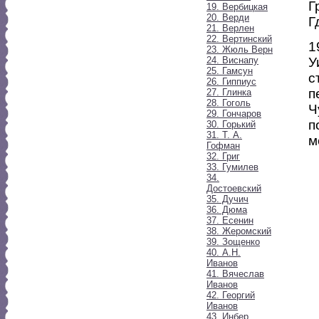
Г
19. Вербицкая
20. Верди
Г
21. Верлен
22. Вертинский
1
23. Жюль Верн
24. Виснапу
У
25. Гамсун
с
26. Гиппиус
п
27. Глинка
28. Гоголь
Ч
29. Гончаров
п
30. Горький
31. Т. А.
м
Гофман
32. Григ
33. Гумилев
34.
Достоевский
35. Дучич
36. Дюма
37. Есенин
38. Жеромский
39. Зощенко
40. А.Н.
Иванов
41. Вячеслав
Иванов
42. Георгий
Иванов
43. Инбер