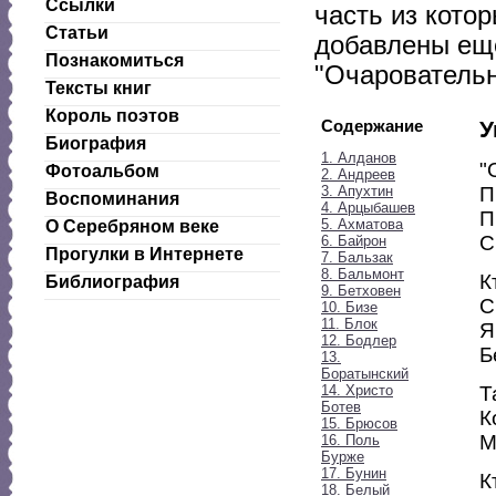
Ссылки
часть из котор
Статьи
добавлены еще
Познакомиться
"Очаровательн
Тексты книг
Король поэтов
Содержание
У
Биография
1. Алданов
"
Фотоальбом
2. Андреев
3. Апухтин
П
Воспоминания
4. Арцыбашев
П
5. Ахматова
О Серебряном веке
С
6. Байрон
Прогулки в Интернете
7. Бальзак
8. Бальмонт
К
Библиография
9. Бетховен
С
10. Бизе
11. Блок
Я
12. Бодлер
Б
13.
Боратынский
14. Христо
Т
Ботев
К
15. Брюсов
М
16. Поль
Бурже
17. Бунин
К
18. Белый