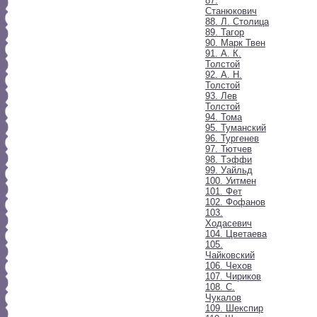
87.
Станюкович
88. Л. Столица
89. Тагор
90. Марк Твен
91. А. К.
Толстой
92. А. Н.
Толстой
93. Лев
Толстой
94. Тома
95. Туманский
96. Тургенев
97. Тютчев
98. Тэффи
99. Уайльд
100. Уитмен
101. Фет
102. Фофанов
103.
Ходасевич
104. Цветаева
105.
Чайковский
106. Чехов
107. Чириков
108. С.
Чукалов
109. Шекспир