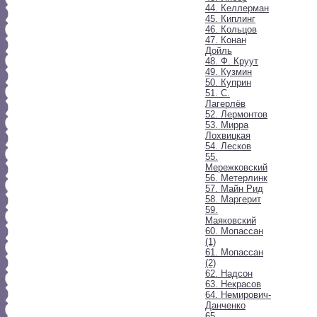
44. Келлерман
45. Киплинг
46. Кольцов
47. Конан
Дойль
48. Ф. Круут
49. Кузмин
50. Куприн
51. С.
Лагерлёв
52. Лермонтов
53. Мирра
Лохвицкая
54. Лесков
55.
Мережковский
56. Метерлинк
57. Майн Рид
58. Маргерит
59.
Маяковский
60. Мопассан
(1)
61. Мопассан
(2)
62. Надсон
63. Некрасов
64. Немирович-
Данченко
65.