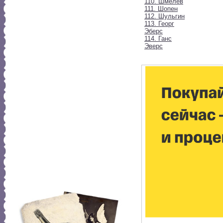
110. Шмелев
111. Шопен
112. Шульгин
113. Георг
Эберс
114. Ганс
Эверс