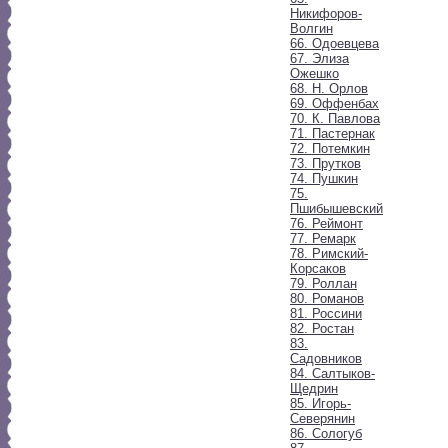
Никифоров-
Волгин
66. Одоевцева
67. Элиза
Ожешко
68. Н. Орлов
69. Оффенбах
70. К. Павлова
71. Пастернак
72. Потемкин
73. Прутков
74. Пушкин
75.
Пшибышевский
76. Реймонт
77. Ремарк
78. Римский-
Корсаков
79. Роллан
80. Романов
81. Россини
82. Ростан
83.
Садовников
84. Салтыков-
Щедрин
85. Игорь-
Северянин
86. Сологуб