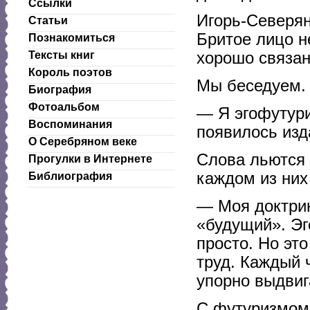
Ссылки
Игорь-Северян
Статьи
Бритое лицо н
Познакомиться
хорошо связан
Тексты книг
Король поэтов
Мы беседуем.
Биография
Фотоальбом
— Я эгофутури
Воспоминания
появилось изд
О Серебряном веке
Слова льются ч
Прогулки в Интернете
каждом из них
Библиография
— Моя доктрин
«будущий». Эг
просто. Но это
труд. Каждый 
упорно выдвига
С футуризмом 