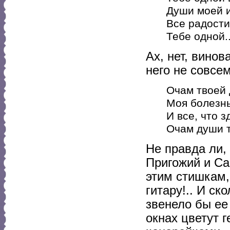
Души моей и
Все радости
Тебе одной..
Ах, нет, винов
него не совсем
Очам твоей 
Моя болезнь
И все, что з
Очам души т
Не правда ли,
Пригожий и Са
этим стишкам,
гитару!.. И с
звенело бы ее
окнах цветут 