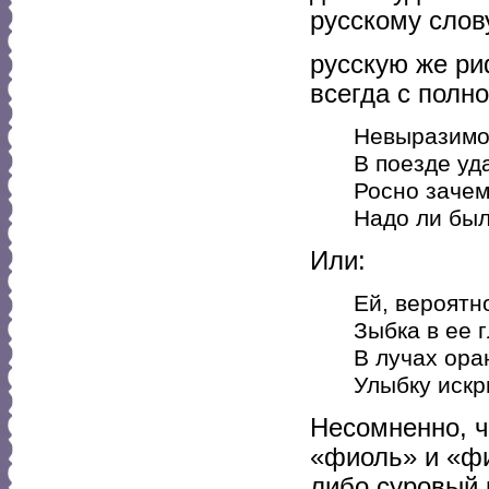
русскому слов
русскую же ри
всегда с полн
Невыразимо
В поезде уда
Росно зачем
Надо ли был
Или:
Ей, вероятн
Зыбка в ее 
В лучах ора
Улыбку искр
Несомненно, ч
«фиоль» и «фи
либо суровый 