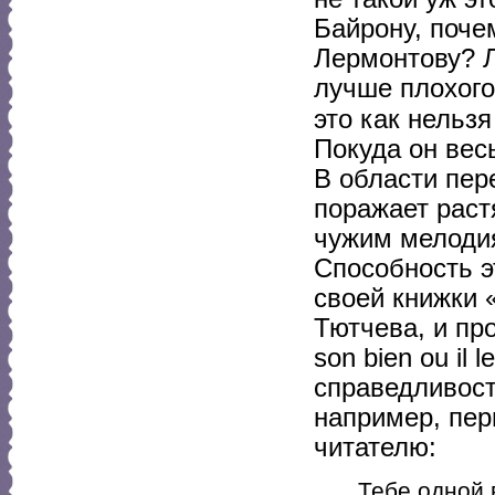
Байрону, поче
Лермонтову? Л
лучше плохого 
это как нельз
Покуда он вес
В области пер
поражает раст
чужим мелодия
Способность э
своей книжки 
Тютчева, и про
son bien ou il 
справедливост
например, пер
читателю:
Тебе одной 