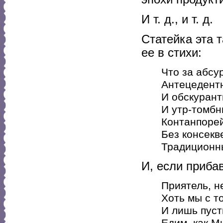
И т. д., и т. д.
Статейка эта 
ее в стихи:
Что за абсу
Антецедент
И обскурант
И утр-томбн
Контанпорей
Без консекв
Традиционны
И, если приба
Приятель, н
Хоть мы с т
И лишь пус