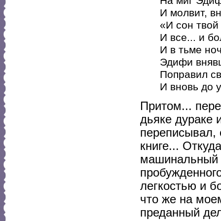
На миг Эдиф
И молвит, вн
«И сон твой 
И все... и б
И в тьме но
Эдифи внявш
Поправил св
И вновь до у
Притом... пер
дьяке дураке и
переписывал, 
книге... Откуд
машинальный р
пробужденного
легкостью и б
что же на мое
преданный дел