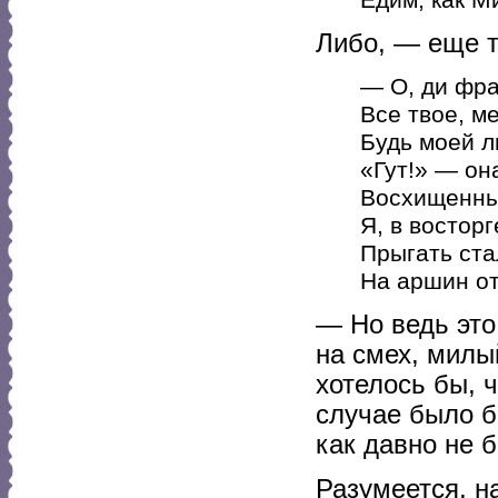
Едим, как М
Либо, — еще т
— О, ди фра
Все твое, ме
Будь моей л
«Гут!» — он
Восхищенны
Я, в востор
Прыгать ста
На аршин от
— Но ведь это 
на смех, милы
хотелось бы, 
случае было б
как давно не 
Разумеется, н