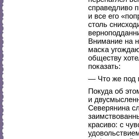
справедливо п
и все его «по
столь снисход
верноподданни
Внимание на н
маска угождаю
обществу хоте
показать:
— Что же под
Покуда об это
и двусмысленн
Северянина сл
заимствованны
красиво: с чу
удовольствие