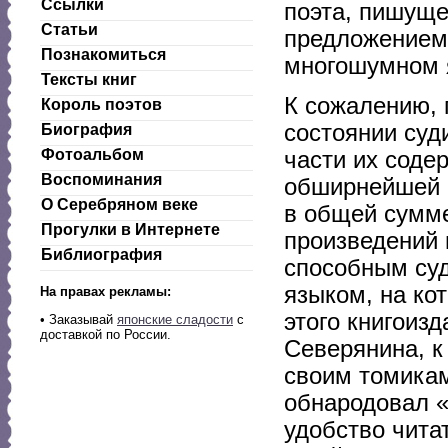
Ссылки
поэта, пишуще
Статьи
предложением 
Познакомиться
многошумном я
Тексты книг
К сожалению, 
Король поэтов
состоянии суд
Биография
Фотоальбом
части их соде
Воспоминания
обширнейшей с
О Серебряном веке
в общей сумме
Прогулки в Интернете
произведений 
Библиография
способным суд
языком, на ко
На правах рекламы:
этого книгоиз
•
Заказывай
японские сладости
с
доставкой по России.
Северянина, к
своим томикам
обнародовал «
удобство чита