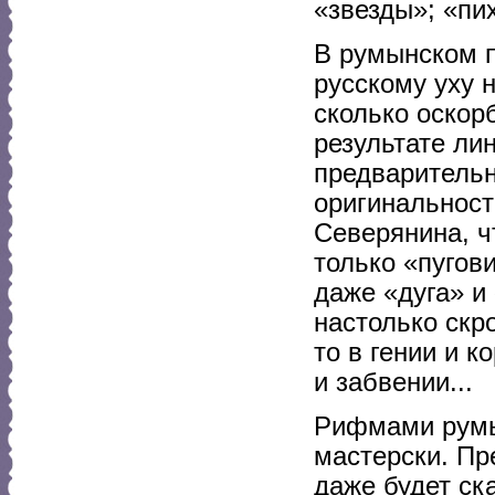
«звезды»; «пих
В румынском п
русскому уху 
сколько оскор
результате ли
предварительн
оригинальност
Северянина, ч
только «пугов
даже «дуга» и
настолько скр
то в гении и к
и забвении...
Рифмами румын
мастерски. Пр
даже будет ска