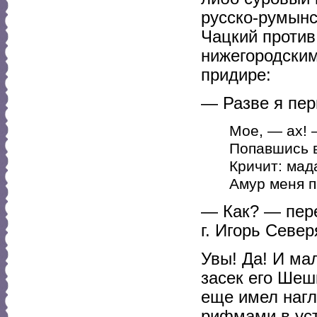
русско-румынс
Чацкий против
нижегородским
придире:
— Разве я пер
Мое, — ах! 
Попавшись в
Кричит: мад
Амур меня п
— Как? — пере
г. Игорь Севе
Увы! Да! И ма
засек его Шеш
еще имел нагл
рифмами в уст