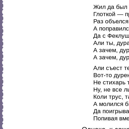
Жил да был 
Глоткой — п
Раз объелся
А поправилс
Да с Феклуш
Али ты, дур
А зачем, ду
А зачем, дур
Али съест те
Вот-то дурен
Не стихарь 
Ну, не все л
Коли трус, 
А молился б
Да поигрыва
Попивая вме