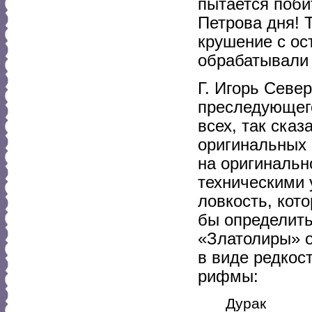
пытается поби
Петрова дня! 
крушение с ост
обрабатывали в
Г. Игорь Севе
преследующего
всех, так ска
оригинальных 
на оригинальн
техническими 
ловкость, кот
бы определить
«Златолиры» о
в виде редкос
рифмы:
Дурак