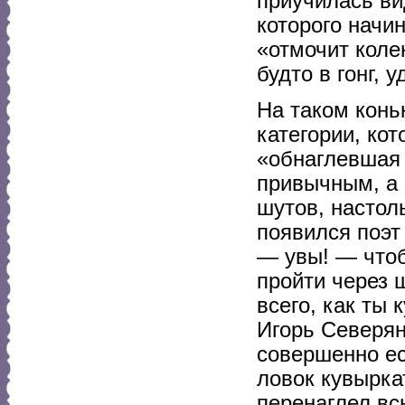
приучилась ви
которого начин
«отмочит колен
будто в гонг, 
На таком конь
категории, ко
«обнаглевшая 
привычным, а 
шутов, настоль
появился поэт 
— увы! — чтоб
пройти через 
всего, как ты 
Игорь Северян
совершенно ес
ловок кувырка
перенаглел вс