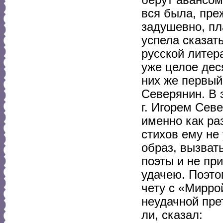
вся была, пре
задушевно, пл
успела сказат
русской литер
уже целое дес
них же первый 
Северянин. В 
г. Игорем Сев
именно как раз
стихов ему не
образ, вызват
поэты и не пр
удачею. Поэтом
чету с «Мирро
неудачной прет
ли, сказал: