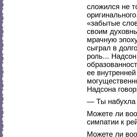
сложился не то
оригинального
«забытые слов
своим духовн
мрачную эпоху
сыграл в долг
роль... Надсо
образованност
ее внутренней
могущественное
Надсона гово
— Ты набухла
Можете ли во
симпатии к рей
Можете ли воо