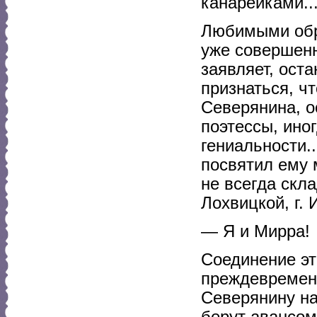
канарейками..
Любимыми обра
уже совершенн
заявляет, ост
признаться, чт
Северянина, о
поэтессы, ино
гениальности.
посвятил ему 
не всегда скл
Лохвицкой, г.
— Я и Мирра!
Соединение э
преждевремен
Северянину на
берут авансом