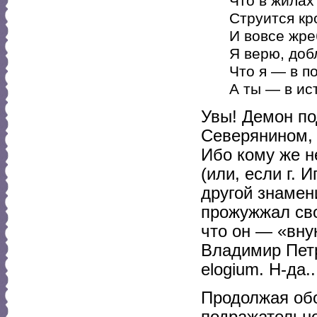
Что в жилах
Струится кр
И вовсе жреб
Я верю, доб
Что я — в п
А ты — в ис
Увы! Демон по
Северянином, 
Ибо кому же н
(или, если г.
другой знамен
прожужжал сво
что он — «вну
Владимир Петр
elogium. Н-да.
Продолжая обо
подражательно