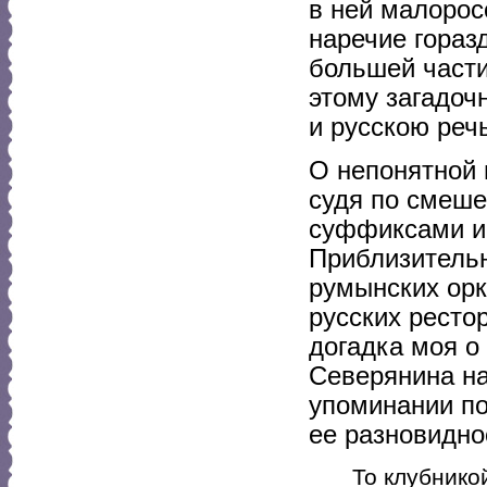
в ней малорос
наречие горазд
большей части
этому загадоч
и русскою реч
О непонятной 
судя по смеше
суффиксами и 
Приблизитель
румынских орк
русских ресто
догадка моя о
Северянина на
упоминании по
ее разновидно
То клубнико