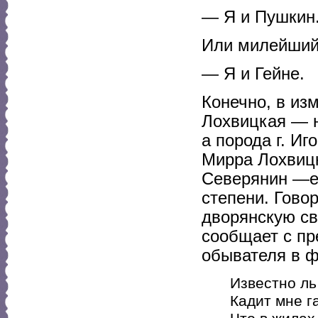
— Я и Пушкин
Или милейший 
— Я и Гейне.
Конечно, в из
Лохвицкая — н
а порода г. И
Мирра Лохвицк
Северянин —е
степени. Говор
дворянскую св
сообщает с пр
обывателя в ф
Известно ль
Кадит мне г