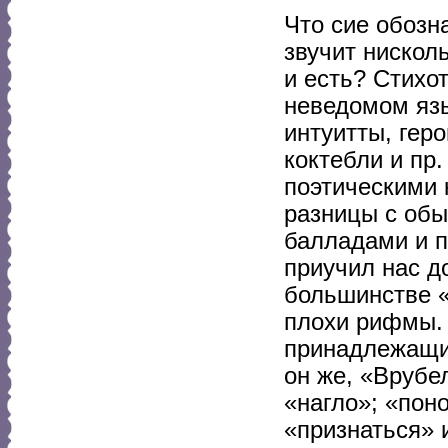
Что сие обозна
звучит нискол
и есть? Стихо
неведомом язы
интуитты, геро
коктебли и пр
поэтическими к
разницы с об
балладами и п
приучил нас д
большинстве «
плохи рифмы. 
принадлежащих
он же, «Врубе
«нагло»; «пон
«признаться» 