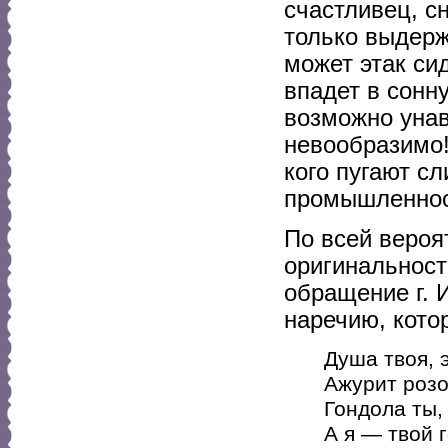
счастливец, 
только выдерж
может этак си
впадет в сонну
возможно унав
невообразимо! 
кого пугают с
промышленнос
По всей вероя
оригинальност
обращение г. 
наречию, кото
Душа твоя, 
Ажурит роз
Гондола ты,
А я — твой 