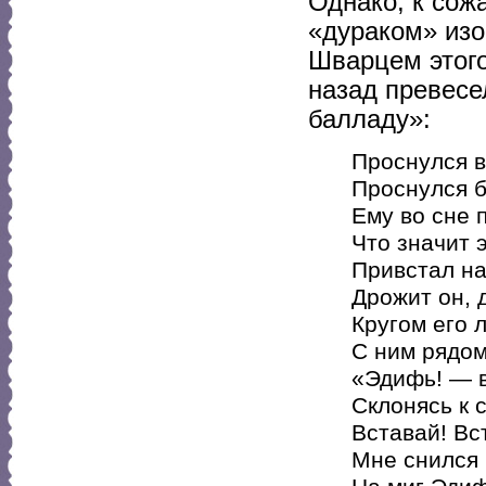
Однако, к сож
«дураком» изо
Шварцем этого
назад превесе
балладу»:
Проснулся в
Проснулся б
Ему во сне 
Что значит 
Привстал на
Дрожит он, 
Кругом его 
С ним рядом
«Эдифь! — в
Склонясь к 
Вставай! Вс
Мне снился 