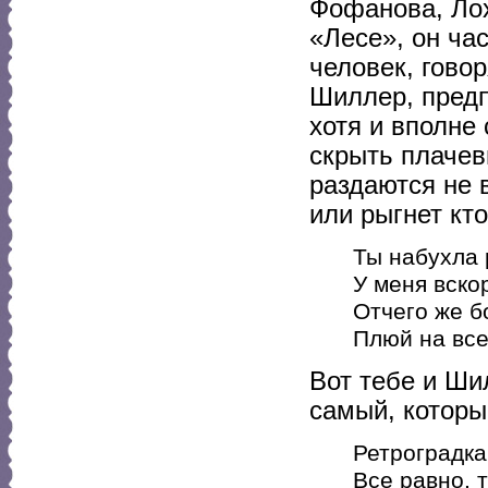
Фофанова, Лох
«Лесе», он час
человек, гово
Шиллер, пред
хотя и вполне
скрыть плачев
раздаются не 
или рыгнет кто
Ты набухла 
У меня вско
Отчего же б
Плюй на все
Вот тебе и Шил
самый, которы
Ретроградка
Все равно, 