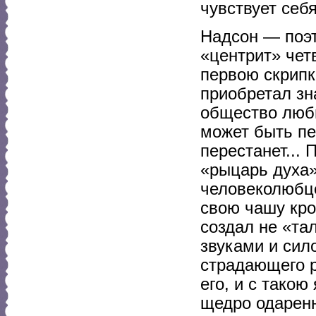
чувствует себ
Надсон — поэт
«центрит» чет
первою скрипк
приобретал зн
общество люби
может быть пе
перестанет... 
«рыцарь духа»
человеколюбце
свою чашу кро
создал не «та
звуками и сил
страдающего р
его, и с тако
щедро одарен