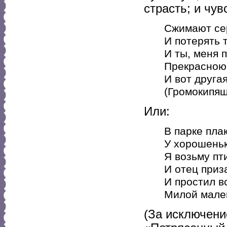
страсть; и чув
Сжимают сер
И потерять 
И ты, меня п
Прекрасною 
И вот другая
(Громокипящ
Или:
В парке пла
У хорошеньк
Я возьму пт
И отец приз
И простил в
Милой мален
(За исключени