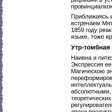
провинциалкою
Приближаясь и
встречаем Мят
1859 году реа
языке, тоже в
Утр-томбная
Наивна и пите
Экспрессия ее
Магическою эн
переформиров
интеллектуаль
абсолютными, 
теоретических
регулировател
эпохи продукт