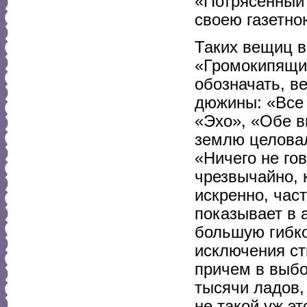
«Потрясенный 
своею газетно
Таких вещиц в
«Громокипящий
обозначать, в
дюжины: «Все 
«Эхо», «Обе в
землю целовал
«Ничего не гов
чрезвычайно, 
искренно, час
показывает в 
большую гибко
исключения ст
причем в выбо
тысячи ладов,
не такой уж э