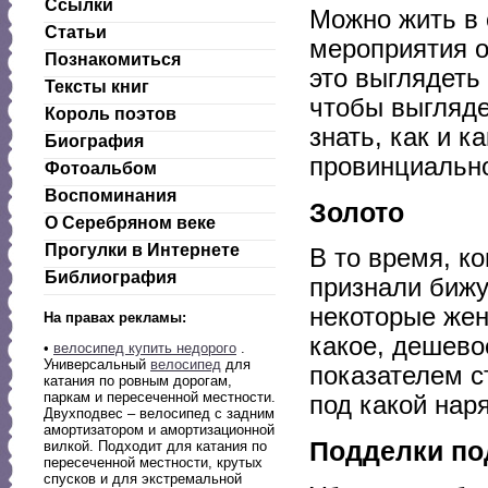
Ссылки
Можно жить в 
Статьи
мероприятия 
Познакомиться
это выглядеть
Тексты книг
чтобы выгляде
Король поэтов
знать, как и 
Биография
провинциально
Фотоальбом
Воспоминания
Золото
О Серебряном веке
Прогулки в Интернете
В то время, к
Библиография
признали бижу
некоторые жен
На правах рекламы:
какое, дешево
•
велосипед купить недорого
.
Универсальный
велосипед
для
показателем с
катания по ровным дорогам,
паркам и пересеченной местности.
под какой нар
Двухподвес – велосипед с задним
амортизатором и амортизационной
Подделки по
вилкой. Подходит для катания по
пересеченной местности, крутых
спусков и для экстремальной