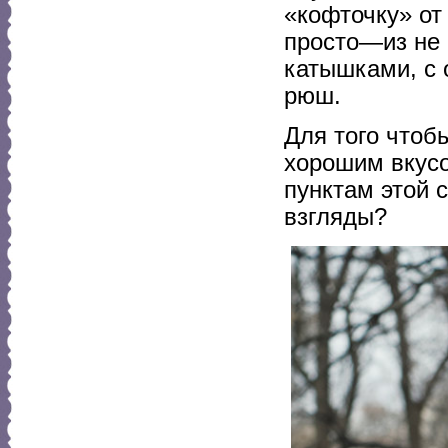
«кофточку» о
просто—из не 
катышками, с 
рюш.
Для того чтоб
хорошим вкусо
пунктам этой 
взгляды?