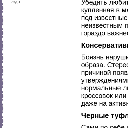
Убедить любит
езды.
купленная в м
под известные
неизвестным п
гораздо важнее
Консерватив
Боязнь наруши
образа. Стере
причиной появ
утверждениями
нормальные л
кроссовок или
даже на актив
Черные туфл
Сами по себе 